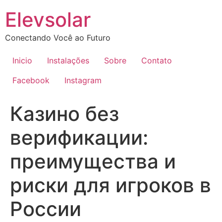
Ir
Elevsolar
para
o
Conectando Você ao Futuro
conteúdo
Inicio
Instalações
Sobre
Contato
Facebook
Instagram
Казино без
верификации:
преимущества и
риски для игроков в
России