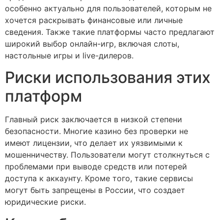
особенно актуально для пользователей, которым не
хочется раскрывать финансовые или личные
сведения. Также такие платформы часто предлагают
широкий выбор онлайн-игр, включая слоты,
настольные игры и live-дилеров.
Риски использования этих
платформ
Главный риск заключается в низкой степени
безопасности. Многие казино без проверки не
имеют лицензии, что делает их уязвимыми к
мошенничеству. Пользователи могут столкнуться с
проблемами при выводе средств или потерей
доступа к аккаунту. Кроме того, такие сервисы
могут быть запрещены в России, что создает
юридические риски.