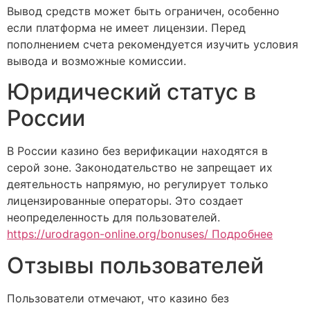
Вывод средств может быть ограничен, особенно
если платформа не имеет лицензии. Перед
пополнением счета рекомендуется изучить условия
вывода и возможные комиссии.
Юридический статус в
России
В России казино без верификации находятся в
серой зоне. Законодательство не запрещает их
деятельность напрямую, но регулирует только
лицензированные операторы. Это создает
неопределенность для пользователей.
https://urodragon-online.org/bonuses/ Подробнее
Отзывы пользователей
Пользователи отмечают, что казино без