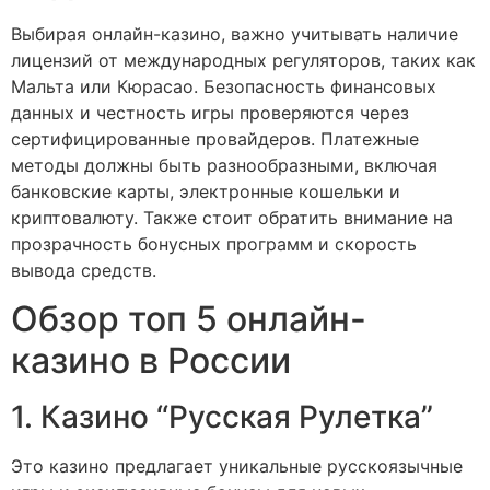
Выбирая онлайн-казино, важно учитывать наличие
лицензий от международных регуляторов, таких как
Мальта или Кюрасао. Безопасность финансовых
данных и честность игры проверяются через
сертифицированные провайдеров. Платежные
методы должны быть разнообразными, включая
банковские карты, электронные кошельки и
криптовалюту. Также стоит обратить внимание на
прозрачность бонусных программ и скорость
вывода средств.
Обзор топ 5 онлайн-
казино в России
1. Казино “Русская Рулетка”
Это казино предлагает уникальные русскоязычные