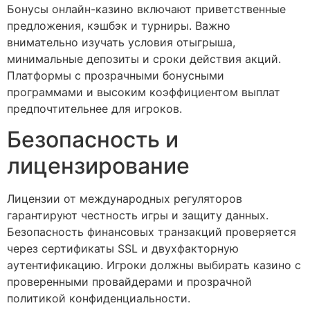
Бонусы онлайн-казино включают приветственные
предложения, кэшбэк и турниры. Важно
внимательно изучать условия отыгрыша,
минимальные депозиты и сроки действия акций.
Платформы с прозрачными бонусными
программами и высоким коэффициентом выплат
предпочтительнее для игроков.
Безопасность и
лицензирование
Лицензии от международных регуляторов
гарантируют честность игры и защиту данных.
Безопасность финансовых транзакций проверяется
через сертификаты SSL и двухфакторную
аутентификацию. Игроки должны выбирать казино с
проверенными провайдерами и прозрачной
политикой конфиденциальности.