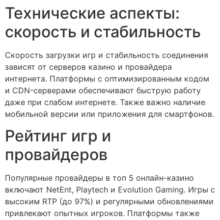
Технические аспекты:
скорость и стабильность
Скорость загрузки игр и стабильность соединения
зависят от серверов казино и провайдера
интернета. Платформы с оптимизированным кодом
и CDN-серверами обеспечивают быструю работу
даже при слабом интернете. Также важно наличие
мобильной версии или приложения для смартфонов.
Рейтинг игр и
провайдеров
Популярные провайдеры в топ 5 онлайн-казино
включают NetEnt, Playtech и Evolution Gaming. Игры с
высоким RTP (до 97%) и регулярными обновлениями
привлекают опытных игроков. Платформы также