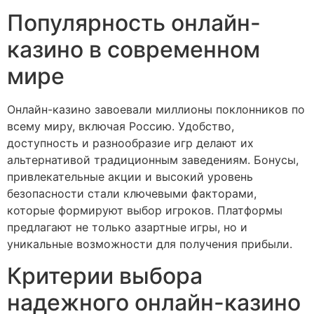
Популярность онлайн-
казино в современном
мире
Онлайн-казино завоевали миллионы поклонников по
всему миру, включая Россию. Удобство,
доступность и разнообразие игр делают их
альтернативой традиционным заведениям. Бонусы,
привлекательные акции и высокий уровень
безопасности стали ключевыми факторами,
которые формируют выбор игроков. Платформы
предлагают не только азартные игры, но и
уникальные возможности для получения прибыли.
Критерии выбора
надежного онлайн-казино