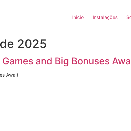
Inicio
Instalações
S
 de 2025
ng Games and Big Bonuses Awa
es Await