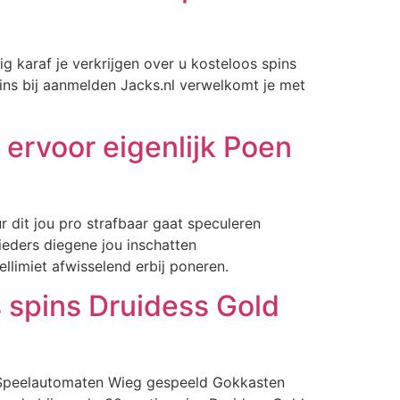
 karaf je verkrijgen over u kosteloos spins
ins bij aanmelden Jacks.nl verwelkomt je met
 ervoor eigenlijk Poen
 dit jou pro strafbaar gaat speculeren
ieders diegene jou inschatten
llimiet afwisselend erbij poneren.
s spins Druidess Gold
s Speelautomaten Wieg gespeeld Gokkasten