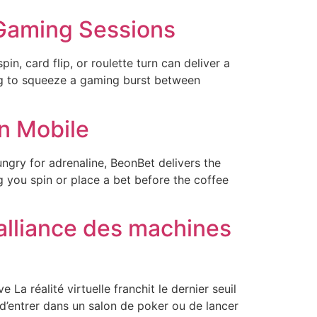
 Gaming Sessions
n, card flip, or roulette turn can deliver a
ing to squeeze a gaming burst between
n Mobile
ngry for adrenaline, BeonBet delivers the
ng you spin or place a bet before the coffee
l’alliance des machines
 La réalité virtuelle franchit le dernier seuil
i d’entrer dans un salon de poker ou de lancer