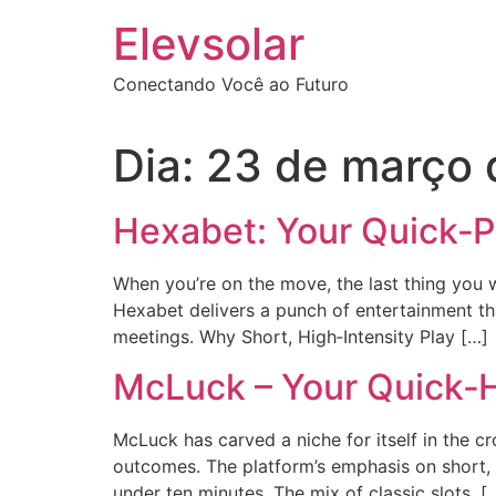
Ir
Elevsolar
para
o
Conectando Você ao Futuro
conteúdo
Dia:
23 de março 
Hexabet: Your Quick‑Pl
When you’re on the move, the last thing you 
Hexabet delivers a punch of entertainment tha
meetings. Why Short, High‑Intensity Play […]
McLuck – Your Quick‑H
McLuck has carved a niche for itself in the c
outcomes. The platform’s emphasis on short, 
under ten minutes. The mix of classic slots, [