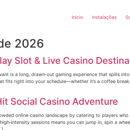
Inicio
Instalações
S
de 2026
ay Slot & Live Casino Destina
want is a long, drawn‑out gaming experience that spills in
t fits right into your schedule—whether it’s a coffee brea
it Social Casino Adventure
rowded online casino landscape by catering to players who c
high‑intensity sessions means you can jump in, spin a whee
…]