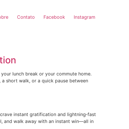
obre
Contato
Facebook
Instagram
tion
to your lunch break or your commute home.
k, a short walk, or a quick pause between
rave instant gratification and lightning‑fast
l, and walk away with an instant win—all in