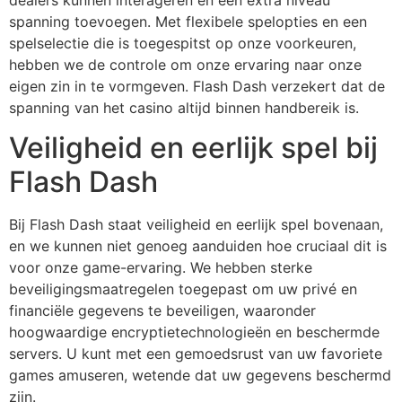
spanning toevoegen. Met flexibele spelopties en een
spelselectie die is toegespitst op onze voorkeuren,
hebben we de controle om onze ervaring naar onze
eigen zin in te vormgeven. Flash Dash verzekert dat de
spanning van het casino altijd binnen handbereik is.
Veiligheid en eerlijk spel bij
Flash Dash
Bij Flash Dash staat veiligheid en eerlijk spel bovenaan,
en we kunnen niet genoeg aanduiden hoe cruciaal dit is
voor onze game-ervaring. We hebben sterke
beveiligingsmaatregelen toegepast om uw privé en
financiële gegevens te beveiligen, waaronder
hoogwaardige encryptietechnologieën en beschermde
servers. U kunt met een gemoedsrust van uw favoriete
games amuseren, wetende dat uw gegevens beschermd
zijn.