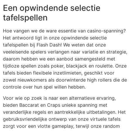
Een opwindende selectie
tafelspellen
Hoe vangen we de ware essentie van casino-spanning?
Het antwoord ligt in onze opwindende selectie
tafelspellen bij Flash Dash! We weten dat onze
veeleisende spelers verlangen naar variatie en strategie,
daarom hebben we een aanbod samengesteld met
tijdloze spellen zoals poker, blackjack en roulette. Onze
tafels bieden flexibele inzetlimieten, geschikt voor
zowel nieuwkomers als doorwinterde high rollers die de
controle over hun spel willen hebben.
Voor wie op zoek is naar een alternatieve ervaring,
bieden Baccarat en Craps unieke spanning met
veranderlijke regels en aantrekkelijke uitbetalingen. Het
gebruiksvriendelijke ontwerp van onze virtuele tafels
zorgt voor een vlotte gameplay, terwijl onze random