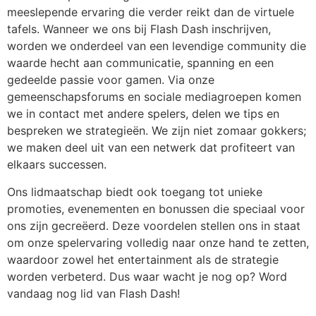
meeslepende ervaring die verder reikt dan de virtuele
tafels. Wanneer we ons bij Flash Dash inschrijven,
worden we onderdeel van een levendige community die
waarde hecht aan communicatie, spanning en een
gedeelde passie voor gamen. Via onze
gemeenschapsforums en sociale mediagroepen komen
we in contact met andere spelers, delen we tips en
bespreken we strategieën. We zijn niet zomaar gokkers;
we maken deel uit van een netwerk dat profiteert van
elkaars successen.
Ons lidmaatschap biedt ook toegang tot unieke
promoties, evenementen en bonussen die speciaal voor
ons zijn gecreëerd. Deze voordelen stellen ons in staat
om onze spelervaring volledig naar onze hand te zetten,
waardoor zowel het entertainment als de strategie
worden verbeterd. Dus waar wacht je nog op? Word
vandaag nog lid van Flash Dash!