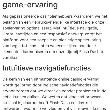
game-ervaring
Als gepassioneerde casinoliefhebbers waarderen we het
belang van een gebruiksvriendelijke interface die onze
spelervaring optimaliseert. Met intuïtieve navigatie,
vlotte laadtijden en een responsief ontwerp zorgt het
platform voor een soepele en plezierige spelervaring
van begin tot eind. Laten we eens kijken hoe deze
elementen harmoniseren om onze tijd bij Flash Dash te
verrijken.
Intuïtieve navigatiefuncties
De kern van een uitmuntende online casino-ervaring
wordt gevormd door logische navigatiefuncties die
ervoor zorgen dat we direct en zonder problemen in de
actie kunnen duiken. We weten dat vloeiend browsen
cruciaal is, daarom heeft Flash Dash een lay-out
ontworpen waarmee we vlug en vol vertrouwen keuzes