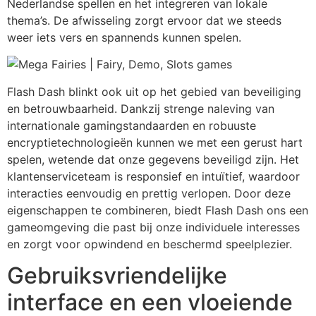
Nederlandse spellen en het integreren van lokale
thema’s. De afwisseling zorgt ervoor dat we steeds
weer iets vers en spannends kunnen spelen.
Flash Dash blinkt ook uit op het gebied van beveiliging
en betrouwbaarheid. Dankzij strenge naleving van
internationale gamingstandaarden en robuuste
encryptietechnologieën kunnen we met een gerust hart
spelen, wetende dat onze gegevens beveiligd zijn. Het
klantenserviceteam is responsief en intuïtief, waardoor
interacties eenvoudig en prettig verlopen. Door deze
eigenschappen te combineren, biedt Flash Dash ons een
gameomgeving die past bij onze individuele interesses
en zorgt voor opwindend en beschermd speelplezier.
Gebruiksvriendelijke
interface en een vloeiende