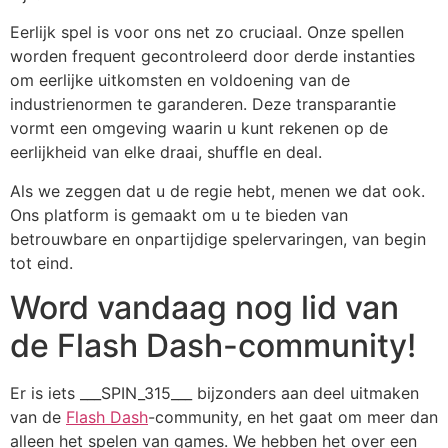
Eerlijk spel is voor ons net zo cruciaal. Onze spellen
worden frequent gecontroleerd door derde instanties
om eerlijke uitkomsten en voldoening van de
industrienormen te garanderen. Deze transparantie
vormt een omgeving waarin u kunt rekenen op de
eerlijkheid van elke draai, shuffle en deal.
Als we zeggen dat u de regie hebt, menen we dat ook.
Ons platform is gemaakt om u te bieden van
betrouwbare en onpartijdige spelervaringen, van begin
tot eind.
Word vandaag nog lid van
de Flash Dash-community!
Er is iets ___SPIN_315___ bijzonders aan deel uitmaken
van de
Flash Dash
-community, en het gaat om meer dan
alleen het spelen van games. We hebben het over een