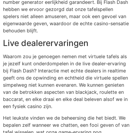
number generator eerlijkheid garandeert. Bij Flash Dash
hebben we ervoor gezorgd dat onze tafelspellen
spelers niet alleen amuseren, maar ook een gevoel van
eigenwaarde geven, waardoor de echte casino-sensatie
behouden blijft.
Live dealerervaringen
Waarom zou je genoegen nemen met virtuele tafels als
je jezelf kunt onderdompelen in de live dealer-ervaring
bij Flash Dash? Interactie met echte dealers in realtime
geeft ons de opwinding en echtheid die virtuele spellen
simpelweg niet kunnen evenaren. We kunnen genieten
van de betrokken aspecten van blackjack, roulette en
baccarat, en elke draai en elke deal beleven alsof we in
een fysiek casino zijn.
Het leukste vinden we de beheersing die het biedt. We
bepalen zelf wanneer we chatten, een fooi geven of van
tafel wisselen, wat onze game-ervaring nog