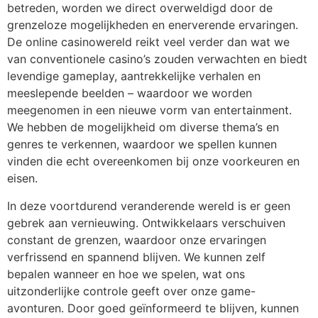
betreden, worden we direct overweldigd door de
grenzeloze mogelijkheden en enerverende ervaringen.
De online casinowereld reikt veel verder dan wat we
van conventionele casino’s zouden verwachten en biedt
levendige gameplay, aantrekkelijke verhalen en
meeslepende beelden – waardoor we worden
meegenomen in een nieuwe vorm van entertainment.
We hebben de mogelijkheid om diverse thema’s en
genres te verkennen, waardoor we spellen kunnen
vinden die echt overeenkomen bij onze voorkeuren en
eisen.
In deze voortdurend veranderende wereld is er geen
gebrek aan vernieuwing. Ontwikkelaars verschuiven
constant de grenzen, waardoor onze ervaringen
verfrissend en spannend blijven. We kunnen zelf
bepalen wanneer en hoe we spelen, wat ons
uitzonderlijke controle geeft over onze game-
avonturen. Door goed geïnformeerd te blijven, kunnen