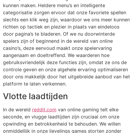
kunnen maken. Heldere menu’s en intelligente
categorisatie zorgen ervoor dat onze favoriete spellen
slechts een klik weg zijn, waardoor we ons meer kunnen
richten op tactiek en plezier in plaats van eindeloos
door pagina’s te bladeren. Of we nu doorwinterde
spelers zijn of beginnend in de wereld van online
casino’s, deze eenvoud maakt onze spelervaring
aangenaam en doeltreffend. We waarderen hoe
gebruiksvriendelijk deze functies zijn, omdat ze ons de
controle geven en onze algehele ervaring optimaliseren
door ons makkelijk door het uitgebreide aanbod van het
platform te laten verkennen.
Vlotte laadtijden
In de wereld
reddit.com
van online gaming telt elke
seconde, en vlugge laadtijden zijn cruciaal om onze
opwinding en betrokkenheid te behouden. We willen
onmiddellijk in onze lievelings games storten zonder