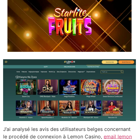
J’ai analysé les avis des utilisateurs belges concernant
le procédé de connexion à Lemon Casino,
email lemon