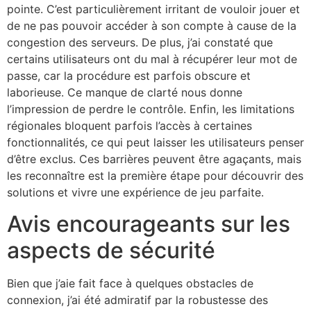
pointe. C’est particulièrement irritant de vouloir jouer et
de ne pas pouvoir accéder à son compte à cause de la
congestion des serveurs. De plus, j’ai constaté que
certains utilisateurs ont du mal à récupérer leur mot de
passe, car la procédure est parfois obscure et
laborieuse. Ce manque de clarté nous donne
l’impression de perdre le contrôle. Enfin, les limitations
régionales bloquent parfois l’accès à certaines
fonctionnalités, ce qui peut laisser les utilisateurs penser
d’être exclus. Ces barrières peuvent être agaçants, mais
les reconnaître est la première étape pour découvrir des
solutions et vivre une expérience de jeu parfaite.
Avis encourageants sur les
aspects de sécurité
Bien que j’aie fait face à quelques obstacles de
connexion, j’ai été admiratif par la robustesse des