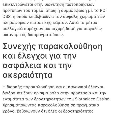
επικεντρώνεται στην υιοθέτηση πιστοποιήσεων
προτύπων του τομέα, όπως η συμμόρφωση με το PCI
DSS, η οποία επιβεβαιώνει τον ασφαλή χειρισμό των
πληροφοριών πιστωτικής κάρτας. Αυτά τα μέτρα
συλλογικά παρέχουν μια ισχυρή δομή για ασφαλείς
οικονομικές διαπραγματεύσεις.
Συνεχής παρακολούθηση
και έλεγχοι για την
ασφάλεια και την
ακεραιότητα
Η διαρκής παρακολούθηση και οι κανονικοί έλεγχοι
διαδραματίζουν κρίσιμο ρόλο στην προστασία και την
εντιμότητα των δραστηριοτήτων του Slotpalace Casino.
Χρησιμοποιώντας παρακολούθηση σε πραγματικό
χρόνο, βεβαιώνουν ότι όλες οι δραστηριότητες