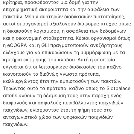
κρίτηρια, προσφέροντας μια δομή για την
επιχειρηματική ακεραιότητα και την ασφάλεια των
παικτών. Μέσω αυστηρών διαδικασιών πιστοποίησης,
αυτοί οι οργανισμοί αξιολογούν διάφορες πτυχές όπως
η δικαιοσύνη λογισμικού, η ασφάλεια των δεδομένων
και η οικονομική σταθερότητα. Κύριοι οργανισμοί όπως
η eCOGRA και η GLI πραγματοποιούν ανεξάρτητους
ελέγχους για να επικυρώσουν τη συμμόρφωση με τα
κριτήρια εκτίμησης του κλάδου. Αυτή η εποπτεία
εγγυάται ότι οι λειτουργικές διαδικασίες του καζίνο
ικανοποιούν τα διεθνώς γνωστά πρότυπα,
καλλιεργώντας έτσι την εμπιστοσύνη των παικτών.
Τηρώντας αυτά τα πρότυπα, καζίνο όπως το Slotpalace
αποδεικνύουν τη δέσμευση τους στην παροχή ενός
διαφανούς και ασφαλούς περιβάλλοντος παιχνιδιών
παιχνιδιών, ενισχύοντας έτσι τη φήμη τους στο
ανταγωνιστικό χώρο των ψηφιακών παιχνιδιών
παιχνιδιών.