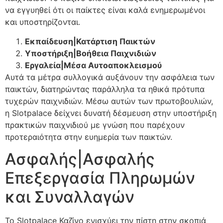
να εγγυηθεί ότι οι παίκτες είναι καλά ενημερωμένοι
και υποστηρίζονται.
Εκπαίδευση|Κατάρτιση Παικτών
Υποστήριξη|Βοήθεια Παιχνιδιών
Εργαλεία|Μέσα Αυτοαποκλεισμού
Αυτά τα μέτρα συλλογικά αυξάνουν την ασφάλεια των
παικτών, διατηρώντας παράλληλα τα ηθικά πρότυπα
τυχερών παιχνιδιών. Μέσω αυτών των πρωτοβουλιών,
η Slotpalace δείχνει δυνατή δέσμευση στην υποστήριξη
πρακτικών παιχνιδιού με γνώση που παρέχουν
προτεραιότητα στην ευημερία των παικτών.
Ασφαλής|Ασφαλής
Επεξεργασία Πληρωμών
και Συναλλαγών
Το Slotpalace Καζίνο ενισχύει την πίστη στην σκοπιά