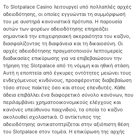
Το Slotpalace Casino λειτουργεί υπό πολλαπλές αρχές
αδειοδότησης, οι οποίες εγγυώνται τη συμμόρφωσή
του με αυστηρά κανονιστικά πρότυπα. Η παρουσία
αυτών των φορέων αδειοδότησης επηρεάζει
σημαντικά την επιχειρησιακή ακεραιότητα του καζίνο,
διασφαλίζοντας τη διαφάνεια και τη δικαιοσύνη. Οι
αρχές αδειοδότησης πραγματοποιούν λεπτομερείς
διαδικασίες επικύρωσης για να επιβεβαιώσουν την
τήρηση της Slotpalace από τη νόμιμη και ηθική στάση.
Αυτή η εποπτεία από έγκυρες οντότητες μειώνει τους
ενδεχόμενους κινδύνους, προσφέροντας διαβεβαίωση
τόσο στους παίκτες όσο και στους επενδυτές. Κάθε
άδεια επιβάλλει ένα διαφορετικό σύνολο κανόνων, που
περιλαμβάνει χρηματοοικονομικούς ελέγχους και
κανόνες υπεύθυνου παιχνιδιού, τα οποία το καζίνο
ακολουθεί σχολαστικά. Ο αντίκτυπος της
αδειοδότησης αντικατοπτρίζεται στην αξιόπιστη θέση
του Slotpalace στον τομέα. Η επικύρωση της αρχής