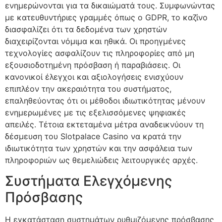
ενημερώνονται για τα δικαιώματά τους. Συμφωνώντας
με κατευθυντήριες γραμμές όπως ο GDPR, το καζίνο
διασφαλίζει ότι τα δεδομένα των χρηστών
διαχειρίζονται νόμιμα και ηθικά. Οι προηγμένες
τεχνολογίες ασφαλίζουν τις πληροφορίες από μη
εξουσιοδοτημένη πρόσβαση ή παραβιάσεις. Οι
κανονικοί έλεγχοι και αξιολογήσεις ενισχύουν
επιπλέον την ακεραιότητα του συστήματος,
επαληθεύοντας ότι οι μέθοδοι ιδιωτικότητας μένουν
ενημερωμένες με τις εξελισσόμενες ψηφιακές
απειλές. Τέτοια εκτεταμένα μέτρα αναδεικνύουν τη
δέσμευση του Slotpalace Casino να κρατά την
ιδιωτικότητα των χρηστών και την ασφάλεια των
πληροφοριών ως θεμελιώδεις λειτουργικές αρχές.
Συστήματα Ελεγχόμενης
Πρόσβασης
Η εγκατάσταση συστημάτων ρυθμιζόμενης πρόσβασης