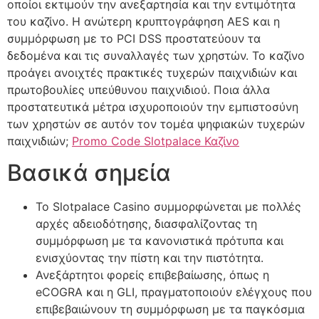
οποίοι εκτιμούν την ανεξαρτησία και την εντιμότητα
του καζίνο. Η ανώτερη κρυπτογράφηση AES και η
συμμόρφωση με το PCI DSS προστατεύουν τα
δεδομένα και τις συναλλαγές των χρηστών. Το καζίνο
προάγει ανοιχτές πρακτικές τυχερών παιχνιδιών και
πρωτοβουλίες υπεύθυνου παιχνιδιού. Ποια άλλα
προστατευτικά μέτρα ισχυροποιούν την εμπιστοσύνη
των χρηστών σε αυτόν τον τομέα ψηφιακών τυχερών
παιχνιδιών;
Promo Code Slotpalace Καζίνο
Βασικά σημεία
Το Slotpalace Casino συμμορφώνεται με πολλές
αρχές αδειοδότησης, διασφαλίζοντας τη
συμμόρφωση με τα κανονιστικά πρότυπα και
ενισχύοντας την πίστη και την πιστότητα.
Ανεξάρτητοι φορείς επιβεβαίωσης, όπως η
eCOGRA και η GLI, πραγματοποιούν ελέγχους που
επιβεβαιώνουν τη συμμόρφωση με τα παγκόσμια