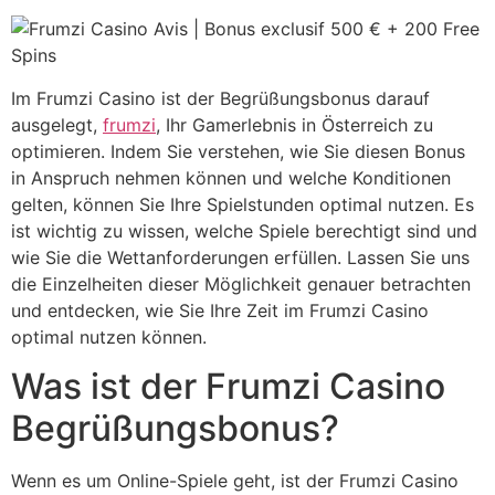
Im Frumzi Casino ist der Begrüßungsbonus darauf
ausgelegt,
frumzi
, Ihr Gamerlebnis in Österreich zu
optimieren. Indem Sie verstehen, wie Sie diesen Bonus
in Anspruch nehmen können und welche Konditionen
gelten, können Sie Ihre Spielstunden optimal nutzen. Es
ist wichtig zu wissen, welche Spiele berechtigt sind und
wie Sie die Wettanforderungen erfüllen. Lassen Sie uns
die Einzelheiten dieser Möglichkeit genauer betrachten
und entdecken, wie Sie Ihre Zeit im Frumzi Casino
optimal nutzen können.
Was ist der Frumzi Casino
Begrüßungsbonus?
Wenn es um Online-Spiele geht, ist der Frumzi Casino