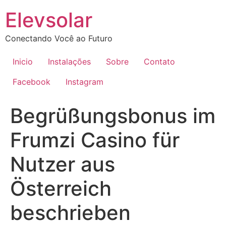
Ir
Elevsolar
para
o
Conectando Você ao Futuro
conteúdo
Inicio
Instalações
Sobre
Contato
Facebook
Instagram
Begrüßungsbonus im
Frumzi Casino für
Nutzer aus
Österreich
beschrieben