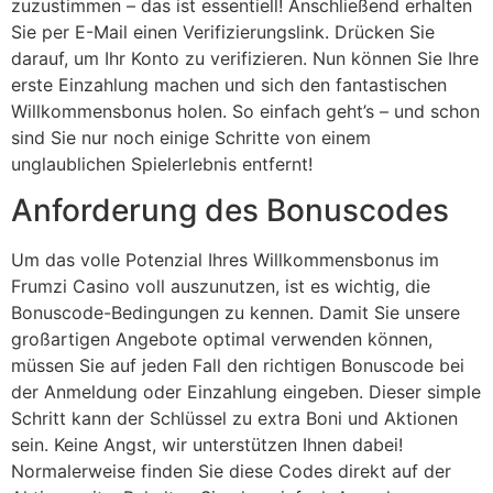
zuzustimmen – das ist essentiell! Anschließend erhalten
Sie per E-Mail einen Verifizierungslink. Drücken Sie
darauf, um Ihr Konto zu verifizieren. Nun können Sie Ihre
erste Einzahlung machen und sich den fantastischen
Willkommensbonus holen. So einfach geht’s – und schon
sind Sie nur noch einige Schritte von einem
unglaublichen Spielerlebnis entfernt!
Anforderung des Bonuscodes
Um das volle Potenzial Ihres Willkommensbonus im
Frumzi Casino voll auszunutzen, ist es wichtig, die
Bonuscode-Bedingungen zu kennen. Damit Sie unsere
großartigen Angebote optimal verwenden können,
müssen Sie auf jeden Fall den richtigen Bonuscode bei
der Anmeldung oder Einzahlung eingeben. Dieser simple
Schritt kann der Schlüssel zu extra Boni und Aktionen
sein. Keine Angst, wir unterstützen Ihnen dabei!
Normalerweise finden Sie diese Codes direkt auf der