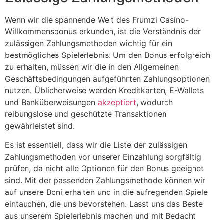
Wenn wir die spannende Welt des Frumzi Casino-
Willkommensbonus erkunden, ist die Verständnis der
zulässigen Zahlungsmethoden wichtig für ein
bestmögliches Spielerlebnis. Um den Bonus erfolgreich
zu erhalten, müssen wir die in den Allgemeinen
Geschäftsbedingungen aufgeführten Zahlungsoptionen
nutzen. Üblicherweise werden Kreditkarten, E-Wallets
und Banküberweisungen
akzeptiert
, wodurch
reibungslose und geschützte Transaktionen
gewährleistet sind.
Es ist essentiell, dass wir die Liste der zulässigen
Zahlungsmethoden vor unserer Einzahlung sorgfältig
prüfen, da nicht alle Optionen für den Bonus geeignet
sind. Mit der passenden Zahlungsmethode können wir
auf unsere Boni erhalten und in die aufregenden Spiele
eintauchen, die uns bevorstehen. Lasst uns das Beste
aus unserem Spielerlebnis machen und mit Bedacht