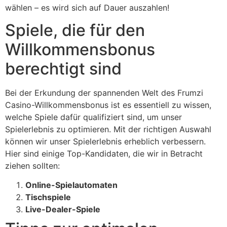
wählen – es wird sich auf Dauer auszahlen!
Spiele, die für den
Willkommensbonus
berechtigt sind
Bei der Erkundung der spannenden Welt des Frumzi
Casino-Willkommensbonus ist es essentiell zu wissen,
welche Spiele dafür qualifiziert sind, um unser
Spielerlebnis zu optimieren. Mit der richtigen Auswahl
können wir unser Spielerlebnis erheblich verbessern.
Hier sind einige Top-Kandidaten, die wir in Betracht
ziehen sollten:
Online-Spielautomaten
Tischspiele
Live-Dealer-Spiele