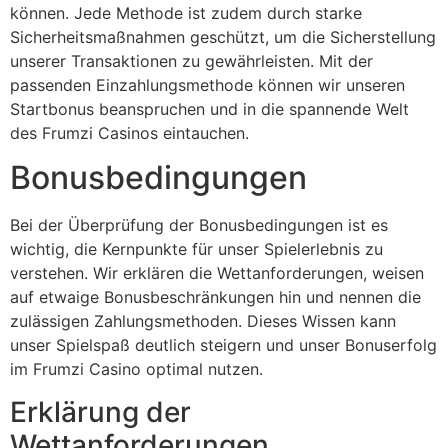
können. Jede Methode ist zudem durch starke
Sicherheitsmaßnahmen geschützt, um die Sicherstellung
unserer Transaktionen zu gewährleisten. Mit der
passenden Einzahlungsmethode können wir unseren
Startbonus beanspruchen und in die spannende Welt
des Frumzi Casinos eintauchen.
Bonusbedingungen
Bei der Überprüfung der Bonusbedingungen ist es
wichtig, die Kernpunkte für unser Spielerlebnis zu
verstehen. Wir erklären die Wettanforderungen, weisen
auf etwaige Bonusbeschränkungen hin und nennen die
zulässigen Zahlungsmethoden. Dieses Wissen kann
unser Spielspaß deutlich steigern und unser Bonuserfolg
im Frumzi Casino optimal nutzen.
Erklärung der
Wettanforderungen