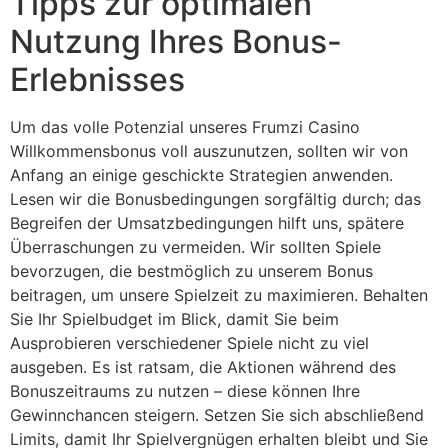
Tipps zur optimalen
Nutzung Ihres Bonus-
Erlebnisses
Um das volle Potenzial unseres Frumzi Casino
Willkommensbonus voll auszunutzen, sollten wir von
Anfang an einige geschickte Strategien anwenden.
Lesen wir die Bonusbedingungen sorgfältig durch; das
Begreifen der Umsatzbedingungen hilft uns, spätere
Überraschungen zu vermeiden. Wir sollten Spiele
bevorzugen, die bestmöglich zu unserem Bonus
beitragen, um unsere Spielzeit zu maximieren. Behalten
Sie Ihr Spielbudget im Blick, damit Sie beim
Ausprobieren verschiedener Spiele nicht zu viel
ausgeben. Es ist ratsam, die Aktionen während des
Bonuszeitraums zu nutzen – diese können Ihre
Gewinnchancen steigern. Setzen Sie sich abschließend
Limits, damit Ihr Spielvergnügen erhalten bleibt und Sie