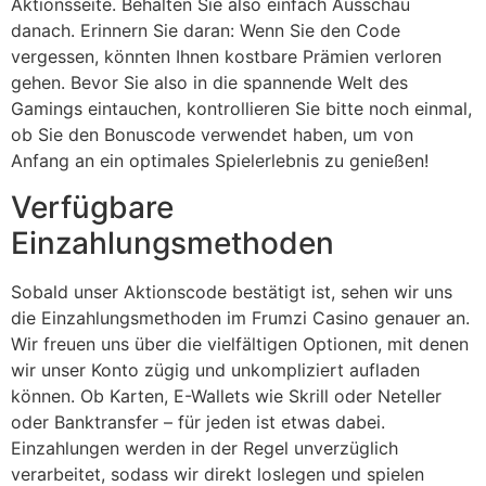
Aktionsseite. Behalten Sie also einfach Ausschau
danach. Erinnern Sie daran: Wenn Sie den Code
vergessen, könnten Ihnen kostbare Prämien verloren
gehen. Bevor Sie also in die spannende Welt des
Gamings eintauchen, kontrollieren Sie bitte noch einmal,
ob Sie den Bonuscode verwendet haben, um von
Anfang an ein optimales Spielerlebnis zu genießen!
Verfügbare
Einzahlungsmethoden
Sobald unser Aktionscode bestätigt ist, sehen wir uns
die Einzahlungsmethoden im Frumzi Casino genauer an.
Wir freuen uns über die vielfältigen Optionen, mit denen
wir unser Konto zügig und unkompliziert aufladen
können. Ob Karten, E-Wallets wie Skrill oder Neteller
oder Banktransfer – für jeden ist etwas dabei.
Einzahlungen werden in der Regel unverzüglich
verarbeitet, sodass wir direkt loslegen und spielen