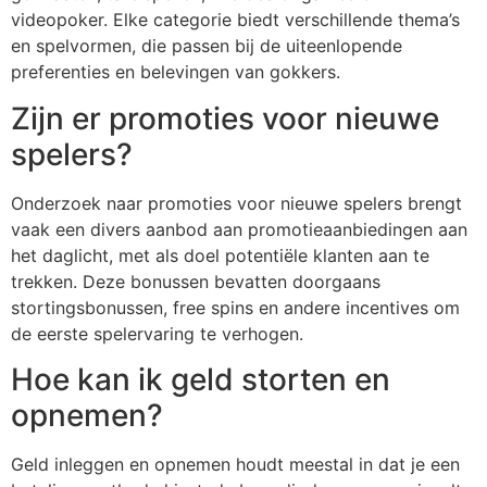
videopoker. Elke categorie biedt verschillende thema’s
en spelvormen, die passen bij de uiteenlopende
preferenties en belevingen van gokkers.
Zijn er promoties voor nieuwe
spelers?
Onderzoek naar promoties voor nieuwe spelers brengt
vaak een divers aanbod aan promotieaanbiedingen aan
het daglicht, met als doel potentiële klanten aan te
trekken. Deze bonussen bevatten doorgaans
stortingsbonussen, free spins en andere incentives om
de eerste spelervaring te verhogen.
Hoe kan ik geld storten en
opnemen?
Geld inleggen en opnemen houdt meestal in dat je een