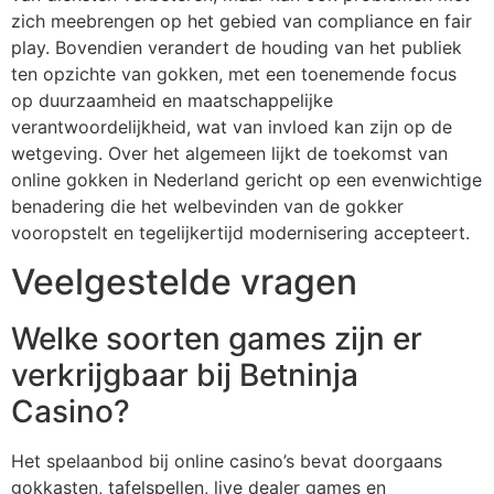
zich meebrengen op het gebied van compliance en fair
play. Bovendien verandert de houding van het publiek
ten opzichte van gokken, met een toenemende focus
op duurzaamheid en maatschappelijke
verantwoordelijkheid, wat van invloed kan zijn op de
wetgeving. Over het algemeen lijkt de toekomst van
online gokken in Nederland gericht op een evenwichtige
benadering die het welbevinden van de gokker
vooropstelt en tegelijkertijd modernisering accepteert.
Veelgestelde vragen
Welke soorten games zijn er
verkrijgbaar bij Betninja
Casino?
Het spelaanbod bij online casino’s bevat doorgaans
gokkasten, tafelspellen, live dealer games en