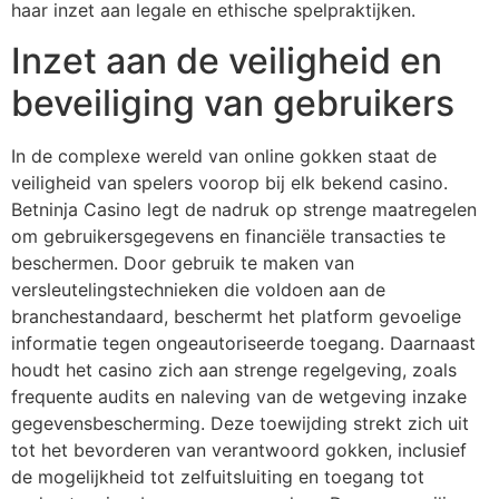
haar inzet aan legale en ethische spelpraktijken.
Inzet aan de veiligheid en
beveiliging van gebruikers
In de complexe wereld van online gokken staat de
veiligheid van spelers voorop bij elk bekend casino.
Betninja Casino legt de nadruk op strenge maatregelen
om gebruikersgegevens en financiële transacties te
beschermen. Door gebruik te maken van
versleutelingstechnieken die voldoen aan de
branchestandaard, beschermt het platform gevoelige
informatie tegen ongeautoriseerde toegang. Daarnaast
houdt het casino zich aan strenge regelgeving, zoals
frequente audits en naleving van de wetgeving inzake
gegevensbescherming. Deze toewijding strekt zich uit
tot het bevorderen van verantwoord gokken, inclusief
de mogelijkheid tot zelfuitsluiting en toegang tot