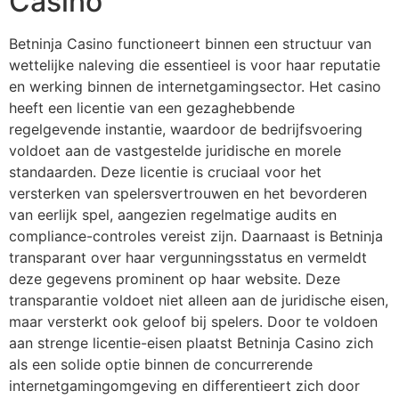
Casino
Betninja Casino functioneert binnen een structuur van
wettelijke naleving die essentieel is voor haar reputatie
en werking binnen de internetgamingsector. Het casino
heeft een licentie van een gezaghebbende
regelgevende instantie, waardoor de bedrijfsvoering
voldoet aan de vastgestelde juridische en morele
standaarden. Deze licentie is cruciaal voor het
versterken van spelersvertrouwen en het bevorderen
van eerlijk spel, aangezien regelmatige audits en
compliance-controles vereist zijn. Daarnaast is Betninja
transparant over haar vergunningsstatus en vermeldt
deze gegevens prominent op haar website. Deze
transparantie voldoet niet alleen aan de juridische eisen,
maar versterkt ook geloof bij spelers. Door te voldoen
aan strenge licentie-eisen plaatst Betninja Casino zich
als een solide optie binnen de concurrerende
internetgamingomgeving en differentieert zich door