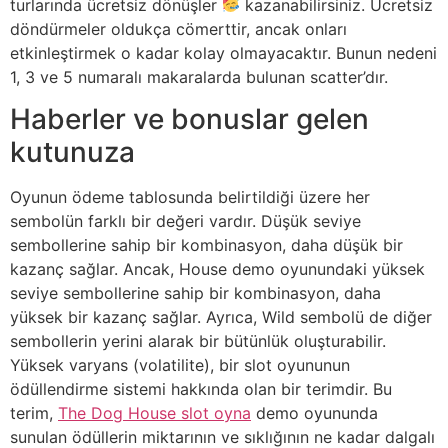
turlarında ücretsiz dönüşler
kazanabilirsiniz. Ücretsiz
döndürmeler oldukça cömerttir, ancak onları
etkinleştirmek o kadar kolay olmayacaktır. Bunun nedeni
1, 3 ve 5 numaralı makaralarda bulunan scatter’dır.
Haberler ve bonuslar gelen
kutunuza
Oyunun ödeme tablosunda belirtildiği üzere her
sembolün farklı bir değeri vardır. Düşük seviye
sembollerine sahip bir kombinasyon, daha düşük bir
kazanç sağlar. Ancak, House demo oyunundaki yüksek
seviye sembollerine sahip bir kombinasyon, daha
yüksek bir kazanç sağlar. Ayrıca, Wild sembolü de diğer
sembollerin yerini alarak bir bütünlük oluşturabilir.
Yüksek varyans (volatilite), bir slot oyununun
ödüllendirme sistemi hakkında olan bir terimdir. Bu
terim,
The Dog House slot oyna
demo oyununda
sunulan ödüllerin miktarının ve sıklığının ne kadar dalgalı