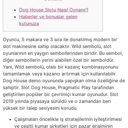
Dog House Slotu Nasıl Oynanır?
Haberler ve bonuslar gelen
kutunuza
Oyuncu, 5 makara ve 3 sıra ile donatılmış modern bir
slot makinesine sahip olacaktır. Wild sembolü, slot
oyunlarının en yaygın sembollerinden biridir. Bu sembol,
diğer sembollerin yerini alabilen özel bir semboldür.
Yani, Wild sembolü, olası bir kazanç kombinasyonunu
tamamlamak veya kazancı artırmak için kullanılabilir.
Dog House demo oyununda yapışkan olma özelliğine de
sahiptir. Slot Dog House, Pragmatic Play tarafından
geliştirilen popüler bir çevrimiçi kumar oyunudur. Slot
2019 yılında piyasaya sürüldü ve o zamandan beri
yüksek bir talep seviyesini korudu.
Çalışmaları öncelikle iş stratejilerinin iyileştirilmesi
ve çeşitli kumar şirketleri için pazar erişiminin