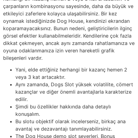
çarpanların kombinasyonu sayesinde, daha da büyük ve
etkileyici zaferlere kolayca ulaşabilirsiniz. Bir kez
oynamak istediğinizde Dog House, kendinizi ekrandan
koparamayacaksınız. Bunun nedeni, geliştiricilerin ilginç
görsel efektler kullanabilmeleridir. Kendilerine çok fazla
dikkat çekmeyen, ancak aynı zamanda rahatlamanıza ve
oyuna odaklanmanıza izin veren hareketli grafik
bileşenleri vardır.
Yani, elde ettiğiniz herhangi bir kazanç hemen 2
veya 3 kat artacaktır.
Aynı zamanda, Dogs Slot yüksek volatilite, cömert
kazançlar ve diğer önemli avantajlarla karakterize
edilir.
Şimdi bu özellikler hakkında daha detaylı
konuşalım.
Bu slotu objektif olarak incelerseniz, birkaç ana
avantaj ve dezavantajı tanımlayabilirsiniz.
The Dog House demo slot severleri, Bonus