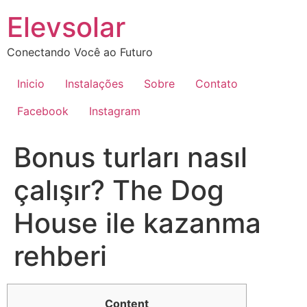
Ir
Elevsolar
para
o
Conectando Você ao Futuro
conteúdo
Inicio
Instalações
Sobre
Contato
Facebook
Instagram
Bonus turları nasıl
çalışır? The Dog
House ile kazanma
rehberi
Content