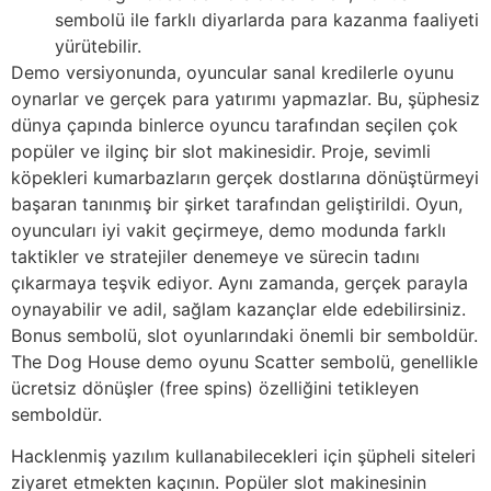
sembolü ile farklı diyarlarda para kazanma faaliyeti
yürütebilir.
Demo versiyonunda, oyuncular sanal kredilerle oyunu
oynarlar ve gerçek para yatırımı yapmazlar. Bu, şüphesiz
dünya çapında binlerce oyuncu tarafından seçilen çok
popüler ve ilginç bir slot makinesidir. Proje, sevimli
köpekleri kumarbazların gerçek dostlarına dönüştürmeyi
başaran tanınmış bir şirket tarafından geliştirildi. Oyun,
oyuncuları iyi vakit geçirmeye, demo modunda farklı
taktikler ve stratejiler denemeye ve sürecin tadını
çıkarmaya teşvik ediyor. Aynı zamanda, gerçek parayla
oynayabilir ve adil, sağlam kazançlar elde edebilirsiniz.
Bonus sembolü, slot oyunlarındaki önemli bir semboldür.
The Dog House demo oyunu Scatter sembolü, genellikle
ücretsiz dönüşler (free spins) özelliğini tetikleyen
semboldür.
Hacklenmiş yazılım kullanabilecekleri için şüpheli siteleri
ziyaret etmekten kaçının. Popüler slot makinesinin