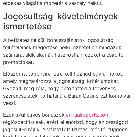
érdekes világába monetáris veszély nélkül.
Jogosultsági követelmények
ismertetése
A befizetés nélküli bónuszajánlatok jogosultsági
feltételeinek megértése nélkülözhetetlen mindazok
számára, akik akarják hasznosítani ezeket a csábító
promóciókat.
Először is, többnyire létre kell hoznod egy új fiókot,
amely meghatározza a jogosultsági kritériumokat.
Győződj meg róla, hogy betöltötted a törvényes
szerencsejáték-korhatárt; a Buran Casino ezt komolyan
veszi.
Ezenkívül egyes bónuszok
annualreports.com
régióspecifikusak, ezért ellenőrizd, hogy az országod
jogosult-e rájuk. A választott fizetési módtól függően
korlátozások is lehetnek, mivel egyes lehetőségek