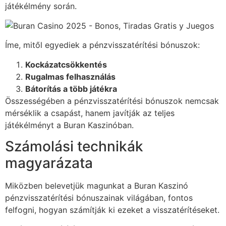
játékélmény során.
Íme, mitől egyediek a pénzvisszatérítési bónuszok:
Kockázatcsökkentés
Rugalmas felhasználás
Bátorítás a több játékra
Összességében a pénzvisszatérítési bónuszok nemcsak
mérséklik a csapást, hanem javítják az teljes
játékélményt a Buran Kaszinóban.
Számolási technikák
magyarázata
Miközben belevetjük magunkat a Buran Kaszinó
pénzvisszatérítési bónuszainak világában, fontos
felfogni, hogyan számítják ki ezeket a visszatérítéseket.