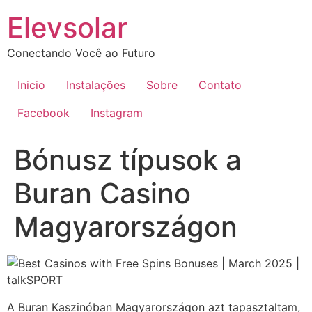
Ir
Elevsolar
para
o
Conectando Você ao Futuro
conteúdo
Inicio
Instalações
Sobre
Contato
Facebook
Instagram
Bónusz típusok a
Buran Casino
Magyarországon
A Buran Kaszinóban Magyarországon azt tapasztaltam,