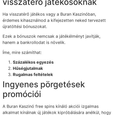
visszatérő játékosoknak
Ha visszatérő játékos vagy a Buran Kaszinóban,
érdemes kihasználnod a kifejezetten neked tervezett
újratöltési bónuszokat.
Ezek a bónuszok nemcsak a játékélményt javítják,
hanem a bankrollodat is növelik.
Íme, mire számíthat:
Százalékos egyezés
Hűségjutalmak
Rugalmas feltételek
Ingyenes pörgetések
promóciói
A Buran Kaszinó free spins kínáló akciói izgalmas
alkalmat kínálnak új játékok kipróbálására anélkül, hogy