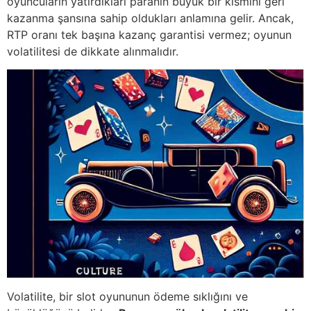
oyuncuların yatırdıkları paranın büyük bir kısmını geri
kazanma şansına sahip oldukları anlamına gelir. Ancak,
RTP oranı tek başına kazanç garantisi vermez; oyunun
volatilitesi de dikkate alınmalıdır.
Volatilite, bir slot oyununun ödeme sıklığını ve