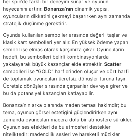
her spin’de farklı bir deneyim sunar ve oyunun
heyecanını artırır.
Bonanza’nın
dinamik yapısı,
oyuncuların dikkatini çekmeyi başarırken aynı zamanda
stratejik düşünme gerektirir.
Oyunda kullanılan semboller arasında değerli taşlar ve
klasik kart sembolleri yer alır. En yüksek ödeme yapan
sembol ise elmas olarak karşımıza çıkar. Oyuncuların
hedefi, bu sembolleri belirli kombinasyonlarda
yakalayarak büyük kazançlar elde etmektir.
Scatter
sembolleri ise “GOLD” harflerinden oluşur ve dört harfi
de toplamak oyuncuları ücretsiz dönüşler turuna taşır.
Ücretsiz dönüşler sırasında çarpanlar devreye girer ve
bu da potansiyel kazançları katlayabilir.
Bonanza’nın arka planında maden teması hakimdir; bu
tema, oyunun görsel estetiğini güçlendirirken aynı
zamanda oyuncuları macera dolu bir atmosfere sürükler.
Oyunun ses efektleri de bu atmosferi destekler
niteliktedir; madencilik sesleri ve hareketli müzikler