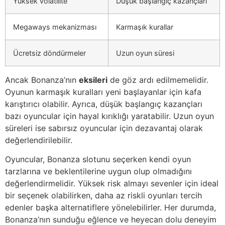
Yüksek volatilite
Düşük başlangıç kazançları
Megaways mekanizması
Karmaşık kurallar
Ücretsiz döndürmeler
Uzun oyun süresi
Ancak Bonanza’nın
eksileri
de göz ardı edilmemelidir.
Oyunun karmaşık kuralları yeni başlayanlar için kafa
karıştırıcı olabilir. Ayrıca, düşük başlangıç kazançları
bazı oyuncular için hayal kırıklığı yaratabilir. Uzun oyun
süreleri ise sabırsız oyuncular için dezavantaj olarak
değerlendirilebilir.
Oyuncular, Bonanza slotunu seçerken kendi oyun
tarzlarına ve beklentilerine uygun olup olmadığını
değerlendirmelidir. Yüksek risk almayı sevenler için ideal
bir seçenek olabilirken, daha az riskli oyunları tercih
edenler başka alternatiflere yönelebilirler. Her durumda,
Bonanza’nın sunduğu eğlence ve heyecan dolu deneyim