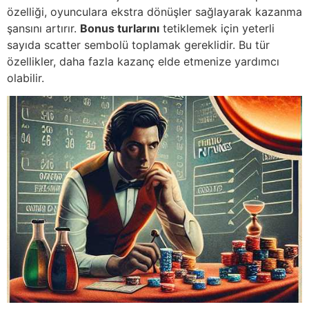
özelliği, oyunculara ekstra dönüşler sağlayarak kazanma
şansını artırır.
Bonus turlarını
tetiklemek için yeterli
sayıda scatter sembolü toplamak gereklidir. Bu tür
özellikler, daha fazla kazanç elde etmenize yardımcı
olabilir.