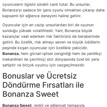
oyuncuların ilgisini sürekli canlı tutar. Bu unsurlar,
Bonanza’yı sadece bir şans oyunu olmaktan çıkarıp daha
kapsamlı bir eğlence deneyimi haline getirir.
Oyuncular için en cazip unsurlardan biri de oyunun
sunduğu yüksek volatilitedir. Yani, Bonanza büyük
kazançlar vaat ederken risk faktörünü de beraberinde
getirir. Bu özellik, risk almayı seven ve büyük ödüllerin
peşinde koşan oyuncular için özellikle çekicidir.
Bonanza
, hem görsel-işitsel zenginliği hem de yenilikçi
mekanikleri ile çevrimiçi slot dünyasında özel bir yere
sahiptir ve birçok oyuncu için vazgeçilmezdir.
Bonuslar ve Ücretsiz
Döndürme Fırsatları ile
Bonanza Sweet
Bonanza Sweet
, renkli ve eğlenceli temasıyla