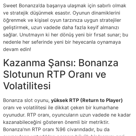
Sweet Bonanza’da başarıya ulaşmak için sabırlı olmak
ve stratejik düşünmek esastır. Oyunun dinamiklerini
öğrenmek ve kişisel oyun tarzınıza uygun stratejiler
geliştirmek, uzun vadede daha fazla keyif almanızı
sağlar. Unutmayın ki her dönüş yeni bir fırsat sunar; bu
nedenle her seferinde yeni bir heyecanla oynamaya
devam edin!
Kazanma Şansı: Bonanza
Slotunun RTP Oranı ve
Volatilitesi
Bonanza slot oyunu,
yüksek RTP (Return to Player)
oranı ve volatilitesi ile dikkat çeken bir kumarhane
oyunudur. RTP oranı, oyuncuların uzun vadede ne kadar
kazanabileceğini gösteren önemli bir metriktir.
Bonanza’nın RTP oranı %96 civarındadır, bu da