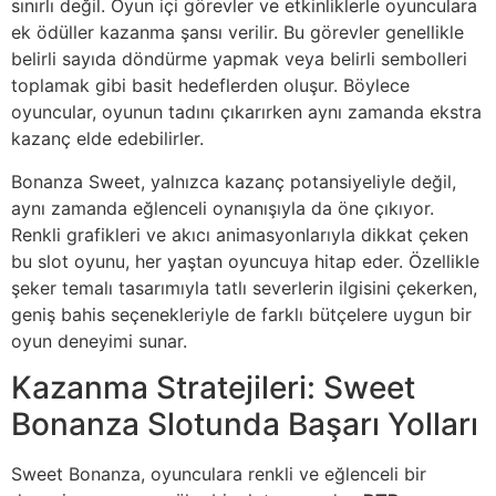
sınırlı değil. Oyun içi görevler ve etkinliklerle oyunculara
ek ödüller kazanma şansı verilir. Bu görevler genellikle
belirli sayıda döndürme yapmak veya belirli sembolleri
toplamak gibi basit hedeflerden oluşur. Böylece
oyuncular, oyunun tadını çıkarırken aynı zamanda ekstra
kazanç elde edebilirler.
Bonanza Sweet, yalnızca kazanç potansiyeliyle değil,
aynı zamanda eğlenceli oynanışıyla da öne çıkıyor.
Renkli grafikleri ve akıcı animasyonlarıyla dikkat çeken
bu slot oyunu, her yaştan oyuncuya hitap eder. Özellikle
şeker temalı tasarımıyla tatlı severlerin ilgisini çekerken,
geniş bahis seçenekleriyle de farklı bütçelere uygun bir
oyun deneyimi sunar.
Kazanma Stratejileri: Sweet
Bonanza Slotunda Başarı Yolları
Sweet Bonanza, oyunculara renkli ve eğlenceli bir