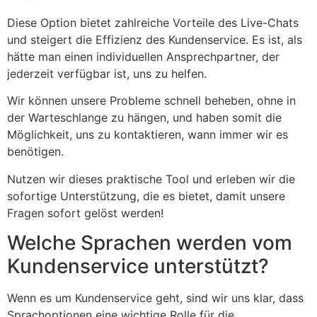
Diese Option bietet zahlreiche Vorteile des Live-Chats
und steigert die Effizienz des Kundenservice. Es ist, als
hätte man einen individuellen Ansprechpartner, der
jederzeit verfügbar ist, uns zu helfen.
Wir können unsere Probleme schnell beheben, ohne in
der Warteschlange zu hängen, und haben somit die
Möglichkeit, uns zu kontaktieren, wann immer wir es
benötigen.
Nutzen wir dieses praktische Tool und erleben wir die
sofortige Unterstützung, die es bietet, damit unsere
Fragen sofort gelöst werden!
Welche Sprachen werden vom
Kundenservice unterstützt?
Wenn es um Kundenservice geht, sind wir uns klar, dass
Sprachoptionen eine wichtige Rolle für die