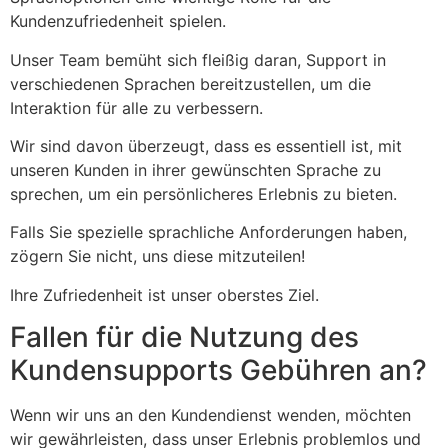
Kundenzufriedenheit spielen.
Unser Team bemüht sich fleißig daran, Support in
verschiedenen Sprachen bereitzustellen, um die
Interaktion für alle zu verbessern.
Wir sind davon überzeugt, dass es essentiell ist, mit
unseren Kunden in ihrer gewünschten Sprache zu
sprechen, um ein persönlicheres Erlebnis zu bieten.
Falls Sie spezielle sprachliche Anforderungen haben,
zögern Sie nicht, uns diese mitzuteilen!
Ihre Zufriedenheit ist unser oberstes Ziel.
Fallen für die Nutzung des
Kundensupports Gebühren an?
Wenn wir uns an den Kundendienst wenden, möchten
wir gewährleisten, dass unser Erlebnis problemlos und