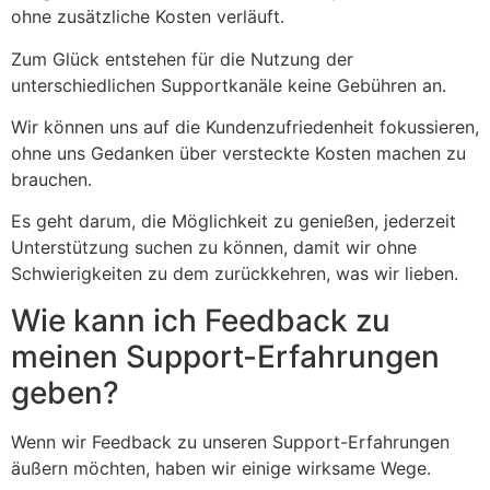
ohne zusätzliche Kosten verläuft.
Zum Glück entstehen für die Nutzung der
unterschiedlichen Supportkanäle keine Gebühren an.
Wir können uns auf die Kundenzufriedenheit fokussieren,
ohne uns Gedanken über versteckte Kosten machen zu
brauchen.
Es geht darum, die Möglichkeit zu genießen, jederzeit
Unterstützung suchen zu können, damit wir ohne
Schwierigkeiten zu dem zurückkehren, was wir lieben.
Wie kann ich Feedback zu
meinen Support-Erfahrungen
geben?
Wenn wir Feedback zu unseren Support-Erfahrungen
äußern möchten, haben wir einige wirksame Wege.