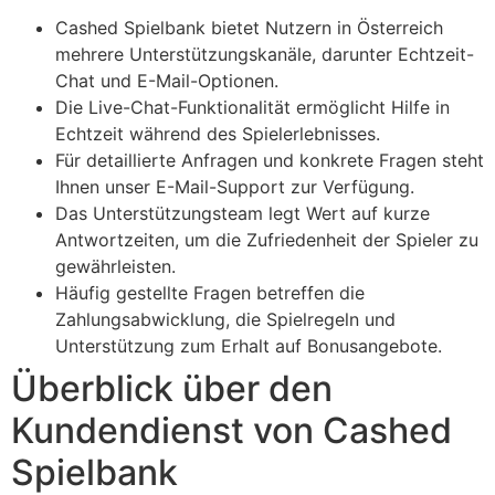
Cashed Spielbank bietet Nutzern in Österreich
mehrere Unterstützungskanäle, darunter Echtzeit-
Chat und E-Mail-Optionen.
Die Live-Chat-Funktionalität ermöglicht Hilfe in
Echtzeit während des Spielerlebnisses.
Für detaillierte Anfragen und konkrete Fragen steht
Ihnen unser E-Mail-Support zur Verfügung.
Das Unterstützungsteam legt Wert auf kurze
Antwortzeiten, um die Zufriedenheit der Spieler zu
gewährleisten.
Häufig gestellte Fragen betreffen die
Zahlungsabwicklung, die Spielregeln und
Unterstützung zum Erhalt auf Bonusangebote.
Überblick über den
Kundendienst von Cashed
Spielbank