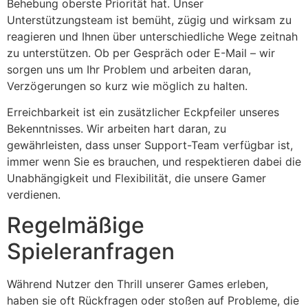
Behebung oberste Priorität hat. Unser
Unterstützungsteam ist bemüht, zügig und wirksam zu
reagieren und Ihnen über unterschiedliche Wege zeitnah
zu unterstützen. Ob per Gespräch oder E-Mail – wir
sorgen uns um Ihr Problem und arbeiten daran,
Verzögerungen so kurz wie möglich zu halten.
Erreichbarkeit ist ein zusätzlicher Eckpfeiler unseres
Bekenntnisses. Wir arbeiten hart daran, zu
gewährleisten, dass unser Support-Team verfügbar ist,
immer wenn Sie es brauchen, und respektieren dabei die
Unabhängigkeit und Flexibilität, die unsere Gamer
verdienen.
Regelmäßige
Spieleranfragen
Während Nutzer den Thrill unserer Games erleben,
haben sie oft Rückfragen oder stoßen auf Probleme, die