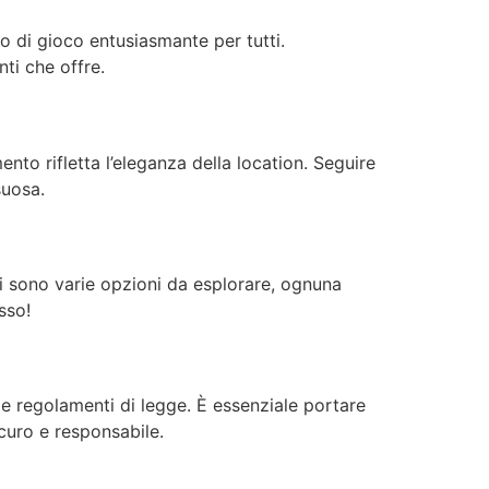
o di gioco entusiasmante per tutti.
ti che offre.
nto rifletta l’eleganza della location. Seguire
suosa.
Ci sono varie opzioni da esplorare, ognuna
sso!
elle regolamenti di legge. È essenziale portare
curo e responsabile.