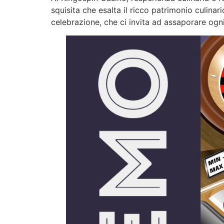
squisita che esalta il ricco patrimonio culinari
celebrazione, che ci invita ad assaporare og