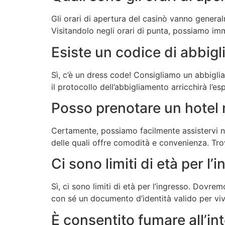
Gli orari di apertura del casinò vanno genera
Visitandolo negli orari di punta, possiamo im
Esiste un codice di abbigli
Sì, c’è un dress code! Consigliamo un abbiglia
il protocollo dell’abbigliamento arricchirà l’e
Posso prenotare un hotel 
Certamente, possiamo facilmente assistervi ne
delle quali offre comodità e convenienza. Tro
Ci sono limiti di età per l’
Sì, ci sono limiti di età per l’ingresso. Dovrem
con sé un documento d’identità valido per vi
È consentito fumare all’in