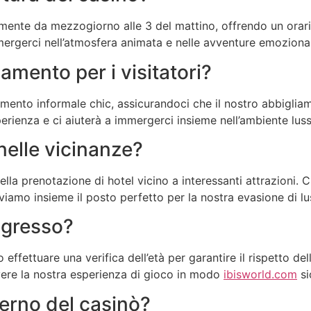
lmente da mezzogiorno alle 3 del mattino, offrendo un orari
mergerci nell’atmosfera animata e nelle avventure emozionan
amento per i visitatori?
mento informale chic, assicurandoci che il nostro abbigliame
sperienza e ci aiuterà a immergerci insieme nell’ambiente lus
nelle vicinanze?
lla prenotazione di hotel vicino a interessanti attrazioni. 
viamo insieme il posto perfetto per la nostra evasione di lu
ingresso?
o effettuare una verifica dell’età per garantire il rispetto d
vere la nostra esperienza di gioco in modo
ibisworld.com
si
terno del casinò?