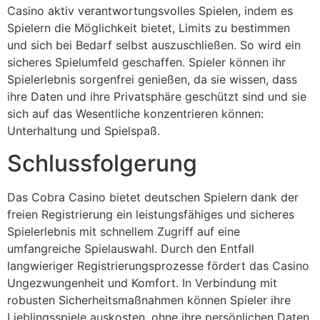
Casino aktiv verantwortungsvolles Spielen, indem es
Spielern die Möglichkeit bietet, Limits zu bestimmen
und sich bei Bedarf selbst auszuschließen. So wird ein
sicheres Spielumfeld geschaffen. Spieler können ihr
Spielerlebnis sorgenfrei genießen, da sie wissen, dass
ihre Daten und ihre Privatsphäre geschützt sind und sie
sich auf das Wesentliche konzentrieren können:
Unterhaltung und Spielspaß.
Schlussfolgerung
Das Cobra Casino bietet deutschen Spielern dank der
freien Registrierung ein leistungsfähiges und sicheres
Spielerlebnis mit schnellem Zugriff auf eine
umfangreiche Spielauswahl. Durch den Entfall
langwieriger Registrierungsprozesse fördert das Casino
Ungezwungenheit und Komfort. In Verbindung mit
robusten Sicherheitsmaßnahmen können Spieler ihre
Lieblingsspiele auskosten, ohne ihre persönlichen Daten