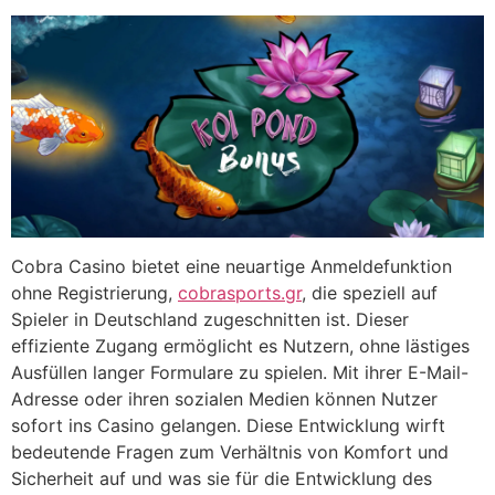
Cobra Casino bietet eine neuartige Anmeldefunktion
ohne Registrierung,
cobrasports.gr
, die speziell auf
Spieler in Deutschland zugeschnitten ist. Dieser
effiziente Zugang ermöglicht es Nutzern, ohne lästiges
Ausfüllen langer Formulare zu spielen. Mit ihrer E-Mail-
Adresse oder ihren sozialen Medien können Nutzer
sofort ins Casino gelangen. Diese Entwicklung wirft
bedeutende Fragen zum Verhältnis von Komfort und
Sicherheit auf und was sie für die Entwicklung des