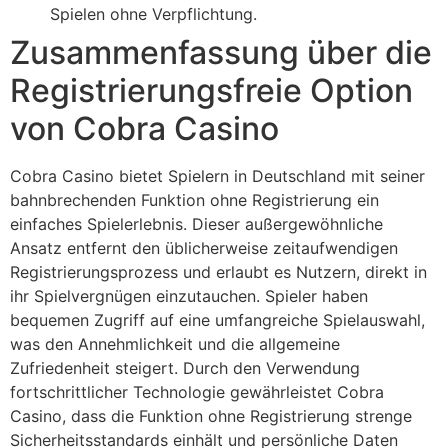
Spielen ohne Verpflichtung.
Zusammenfassung über die
Registrierungsfreie Option
von Cobra Casino
Cobra Casino bietet Spielern in Deutschland mit seiner
bahnbrechenden Funktion ohne Registrierung ein
einfaches Spielerlebnis. Dieser außergewöhnliche
Ansatz entfernt den üblicherweise zeitaufwendigen
Registrierungsprozess und erlaubt es Nutzern, direkt in
ihr Spielvergnügen einzutauchen. Spieler haben
bequemen Zugriff auf eine umfangreiche Spielauswahl,
was den Annehmlichkeit und die allgemeine
Zufriedenheit steigert. Durch den Verwendung
fortschrittlicher Technologie gewährleistet Cobra
Casino, dass die Funktion ohne Registrierung strenge
Sicherheitsstandards einhält und persönliche Daten