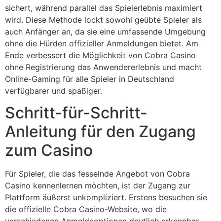
sichert, während parallel das Spielerlebnis maximiert
wird. Diese Methode lockt sowohl geübte Spieler als
auch Anfänger an, da sie eine umfassende Umgebung
ohne die Hürden offizieller Anmeldungen bietet. Am
Ende verbessert die Möglichkeit von Cobra Casino
ohne Registrierung das Anwendererlebnis und macht
Online-Gaming für alle Spieler in Deutschland
verfügbarer und spaßiger.
Schritt-für-Schritt-
Anleitung für den Zugang
zum Casino
Für Spieler, die das fesselnde Angebot von Cobra
Casino kennenlernen möchten, ist der Zugang zur
Plattform äußerst unkompliziert. Erstens besuchen sie
die offizielle Cobra Casino-Website, wo die