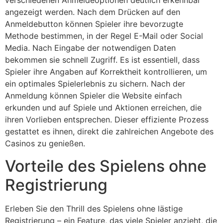
verschiedenen Anmeldeoptionen deutlich erkennbar
angezeigt werden. Nach dem Drücken auf den
Anmeldebutton können Spieler ihre bevorzugte
Methode bestimmen, in der Regel E-Mail oder Social
Media. Nach Eingabe der notwendigen Daten
bekommen sie schnell Zugriff. Es ist essentiell, dass
Spieler ihre Angaben auf Korrektheit kontrollieren, um
ein optimales Spielerlebnis zu sichern. Nach der
Anmeldung können Spieler die Website einfach
erkunden und auf Spiele und Aktionen erreichen, die
ihren Vorlieben entsprechen. Dieser effiziente Prozess
gestattet es ihnen, direkt die zahlreichen Angebote des
Casinos zu genießen.
Vorteile des Spielens ohne
Registrierung
Erleben Sie den Thrill des Spielens ohne lästige
Registrierung – ein Feature, das viele Spieler anzieht, die