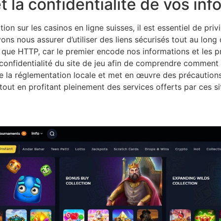
et la confidentialité de vos in
n sur les casinos en ligne suisses, il est essentiel de privil
ons nous assurer d’utiliser des liens sécurisés tout au long
que HTTP, car le premier encode nos informations et les pro
 confidentialité du site de jeu afin de comprendre comment
te la réglementation locale et met en œuvre des précaution
out en profitant pleinement des services offerts par ces si