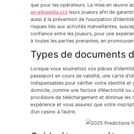
que pour les opérateurs. La mise en œuvre adé
en.wikipedia.org
leurs joueurs afin de garant
aussi à la prévention de l’usurpation d’identit
risques liés aux activités malveillantes, sus
confiance entre les joueurs, pour une expérien
à toutes les parties prenantes, en promouvant l
Types de documents d’
Lorsque vous soumettez vos pièces d’identité
passeport en cours de validité, une carte d’
indispensables pour vérifier votre identité et
domicile, comme une facture d’électricité ou 
procédure de téléchargement et diminue les r
expérience et vous assurez que votre inscripti
d’un casino à l’autre.