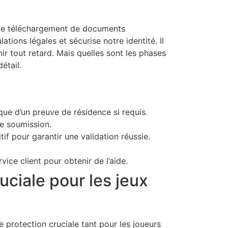
 le téléchargement de documents
tions légales et sécurise notre identité. Il
r tout retard. Mais quelles sont les phases
étail.
que d’un preuve de résidence si requis.
e soumission.
if pour garantir une validation réussie.
vice client pour obtenir de l’aide.
ruciale pour les jeux
e protection cruciale tant pour les joueurs