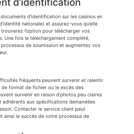
t d’identification
documents d’identification sur les casinos en
identité nationale) et assurez-vous qu’elle
 trouverez l’option pour télécharger vos
ible. Une fois le téléchargement complété,
 le processus de soumission et augmentez vos
eur.
fficultés fréquents peuvent survenir et ralentir
 de format de fichier ou le excès des
peuvent survenir en raison d’photos peu claires
 et adhérents aux spécifications demandées
esoin. Contacter le service client peut
nt ainsi le succès de votre processus de