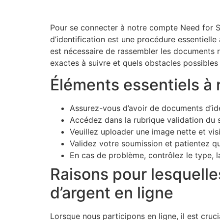
Pour se connecter à notre compte Need for S
d’identification est une procédure essentielle 
est nécessaire de rassembler les documents re
exactes à suivre et quels obstacles possibles
Éléments essentiels à 
Assurez-vous d’avoir de documents d’iden
Accédez dans la rubrique validation du 
Veuillez uploader une image nette et visi
Validez votre soumission et patientez 
En cas de problème, contrôlez le type, la
Raisons pour lesquelles
d’argent en ligne
Lorsque nous participons en ligne, il est cruc