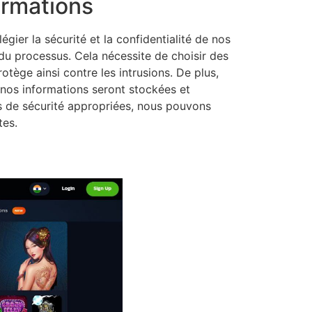
formations
égier la sécurité et la confidentialité de nos
 du processus. Cela nécessite de choisir des
tège ainsi contre les intrusions. De plus,
 nos informations seront stockées et
s de sécurité appropriées, nous pouvons
tes.