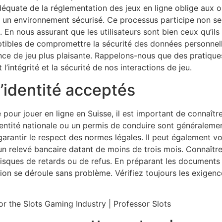
quate de la réglementation des jeux en ligne oblige aux opé
ir un environnement sécurisé. Ce processus participe non s
é. En nous assurant que les utilisateurs sont bien ceux qu’il
ceptibles de compromettre la sécurité des données personnell
ce de jeu plus plaisante. Rappelons-nous que des pratiques 
’intégrité et la sécurité de nos interactions de jeu.
identité acceptés
 pour jouer en ligne en Suisse, il est important de connaî
identité nationale ou un permis de conduire sont générale
 garantir le respect des normes légales. Il peut également v
un relevé bancaire datant de moins de trois mois. Connaîtr
isques de retards ou de refus. En préparant les documents 
on se déroule sans problème. Vérifiez toujours les exigences