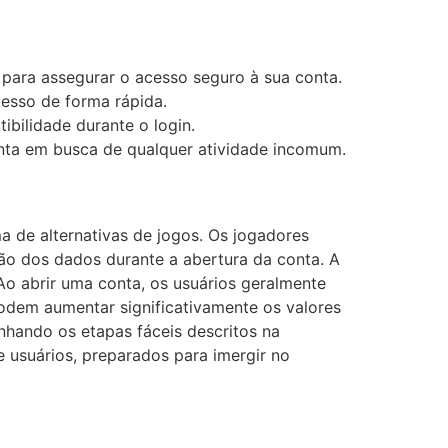
 para assegurar o acesso seguro à sua conta.
cesso de forma rápida.
bilidade durante o login.
onta em busca de qualquer atividade incomum.
 de alternativas de jogos. Os jogadores
ão dos dados durante a abertura da conta. A
 Ao abrir uma conta, os usuários geralmente
odem aumentar significativamente os valores
nhando os etapas fáceis descritos na
 usuários, preparados para imergir no