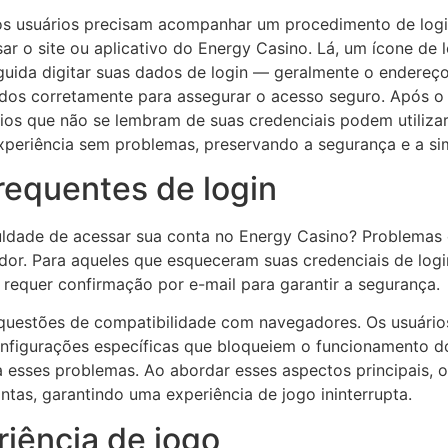
os usuários precisam acompanhar um procedimento de login
r o site ou aplicativo do Energy Casino. Lá, um ícone de 
uida digitar suas dados de login — geralmente o endereço
ados corretamente para assegurar o acesso seguro. Após o
ios que não se lembram de suas credenciais podem utilizar 
xperiência sem problemas, preservando a segurança e a si
requentes de login
uldade de acessar sua conta no Energy Casino? Problemas
r. Para aqueles que esqueceram suas credenciais de login
 requer confirmação por e-mail para garantir a segurança.
 questões de compatibilidade com navegadores. Os usuários
figurações específicas que bloqueiem o funcionamento do 
 esses problemas. Ao abordar esses aspectos principais,
ntas, garantindo uma experiência de jogo ininterrupta.
iência de jogo