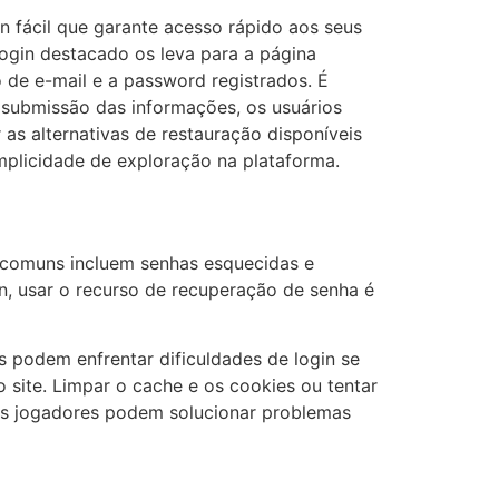
 fácil que garante acesso rápido aos seus
login destacado os leva para a página
 de e-mail e a password registrados. É
 submissão das informações, os usuários
as alternativas de restauração disponíveis
mplicidade de exploração na plataforma.
 comuns incluem senhas esquecidas e
, usar o recurso de recuperação de senha é
 podem enfrentar dificuldades de login se
site. Limpar o cache e os cookies ou tentar
 os jogadores podem solucionar problemas