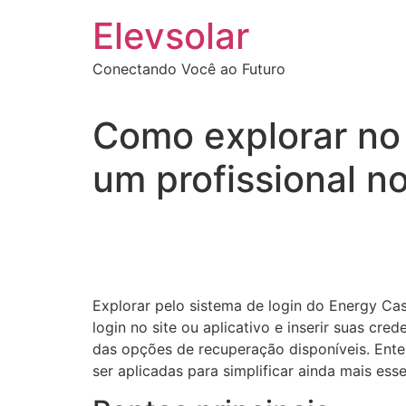
Ir
Elevsolar
para
o
Conectando Você ao Futuro
conteúdo
Como explorar no
um profissional no
Explorar pelo sistema de login do Energy Cas
login no site ou aplicativo e inserir suas 
das opções de recuperação disponíveis. Enten
ser aplicadas para simplificar ainda mais es