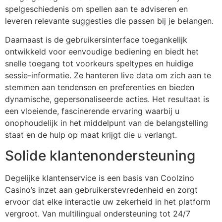
spelgeschiedenis om spellen aan te adviseren en
leveren relevante suggesties die passen bij je belangen.
Daarnaast is de gebruikersinterface toegankelijk
ontwikkeld voor eenvoudige bediening en biedt het
snelle toegang tot voorkeurs speltypes en huidige
sessie-informatie. Ze hanteren live data om zich aan te
stemmen aan tendensen en preferenties en bieden
dynamische, gepersonaliseerde acties. Het resultaat is
een vloeiende, fascinerende ervaring waarbij u
onophoudelijk in het middelpunt van de belangstelling
staat en de hulp op maat krijgt die u verlangt.
Solide klantenondersteuning
Degelijke klantenservice is een basis van Coolzino
Casino’s inzet aan gebruikerstevredenheid en zorgt
ervoor dat elke interactie uw zekerheid in het platform
vergroot. Van multilingual ondersteuning tot 24/7