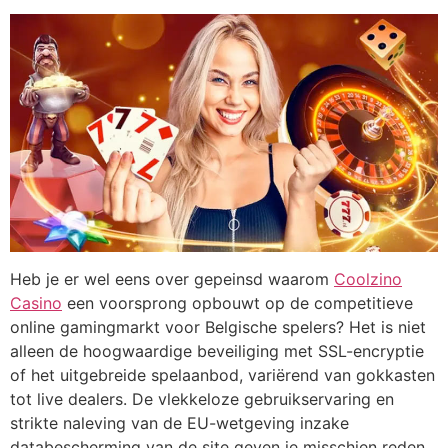
Heb je er wel eens over gepeinsd waarom
Coolzino
Casino
een voorsprong opbouwt op de competitieve
online gamingmarkt voor Belgische spelers? Het is niet
alleen de hoogwaardige beveiliging met SSL-encryptie
of het uitgebreide spelaanbod, variërend van gokkasten
tot live dealers. De vlekkeloze gebruikservaring en
strikte naleving van de EU-wetgeving inzake
databescherming van de site geven je misschien reden