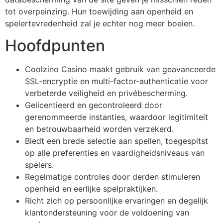
tot overpeinzing. Hun toewijding aan openheid en
spelertevredenheid zal je echter nog meer boeien.
Hoofdpunten
Coolzino Casino maakt gebruik van geavanceerde
SSL-encryptie en multi-factor-authenticatie voor
verbeterde veiligheid en privébescherming.
Gelicentieerd en gecontroleerd door
gerenommeerde instanties, waardoor legitimiteit
en betrouwbaarheid worden verzekerd.
Biedt een brede selectie aan spellen, toegespitst
op alle preferenties en vaardigheidsniveaus van
spelers.
Regelmatige controles door derden stimuleren
openheid en eerlijke spelpraktijken.
Richt zich op persoonlijke ervaringen en degelijk
klantondersteuning voor de voldoening van