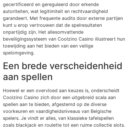
gecertificeerd en gereguleerd door erkende
autoriteiten, wat legitimiteit en rechtvaardigheid
garandeert. Met frequente audits door externe partijen
kunt u erop vertrouwen dat de spelresultaten
onpartijdig zijn. Het allesomvattende
beveiligingssysteem van Coolzino Casino illustreert hun
toewijding aan het bieden van een veilige
spelomgeving.
Een brede verscheidenheid
aan spellen
Hoewel er een overvloed aan keuzes is, onderscheidt
Coolzino Casino zich door een uitgebreid scala aan
spellen aan te bieden, afgestemd op de diverse
voorkeuren en vaardigheidsniveaus van Belgische
spelers. Je vindt er alles, van klassieke tafelspellen
zoals blackjack en roulette tot een ruime collectie slots.