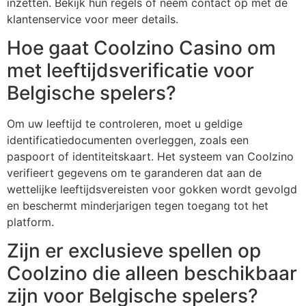
inzetten. Bekijk hun regels of neem contact op met de
klantenservice voor meer details.
Hoe gaat Coolzino Casino om
met leeftijdsverificatie voor
Belgische spelers?
Om uw leeftijd te controleren, moet u geldige
identificatiedocumenten overleggen, zoals een
paspoort of identiteitskaart. Het systeem van Coolzino
verifieert gegevens om te garanderen dat aan de
wettelijke leeftijdsvereisten voor gokken wordt gevolgd
en beschermt minderjarigen tegen toegang tot het
platform.
Zijn er exclusieve spellen op
Coolzino die alleen beschikbaar
zijn voor Belgische spelers?