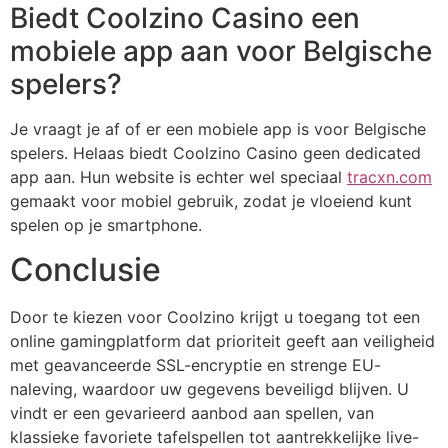
Biedt Coolzino Casino een
mobiele app aan voor Belgische
spelers?
Je vraagt je af of er een mobiele app is voor Belgische
spelers. Helaas biedt Coolzino Casino geen dedicated
app aan. Hun website is echter wel speciaal
tracxn.com
gemaakt voor mobiel gebruik, zodat je vloeiend kunt
spelen op je smartphone.
Conclusie
Door te kiezen voor Coolzino krijgt u toegang tot een
online gamingplatform dat prioriteit geeft aan veiligheid
met geavanceerde SSL-encryptie en strenge EU-
naleving, waardoor uw gegevens beveiligd blijven. U
vindt er een gevarieerd aanbod aan spellen, van
klassieke favoriete tafelspellen tot aantrekkelijke live-