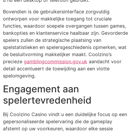
u nu een desktop of telefoon gebruikt.
Bovendien is de gebruikersinterface zorgvuldig
ontworpen voor makkelijke toegang tot cruciale
functies, waardoor soepele overgangen tussen games,
bankopties en klantenservice haalbaar zijn. Gevorderde
spelers zullen de strategische plaatsing van
spelstatistieken en spelersgeschiedenis opmerken, wat
de besluitvorming makkelijker maakt. Coolzino’s
precieze
gamblingcommission.gov.uk
aandacht voor
detail accentueert de toewijding aan een vlotte
spelomgeving.
Engagement aan
spelertevredenheid
Bij Coolzino Casino vindt u een duidelijke focus op een
gepersonaliseerde spelervaring die de gameplay
afstemt op uw voorkeuren, waardoor elke sessie