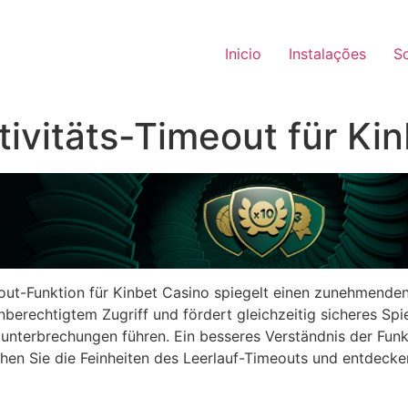
Inicio
Instalações
S
tivitäts-Timeout für Ki
eout-Funktion für Kinbet Casino spiegelt einen zunehmend
berechtigtem Zugriff und fördert gleichzeitig sicheres Spie
elunterbrechungen führen. Ein besseres Verständnis der Fu
uchen Sie die Feinheiten des Leerlauf-Timeouts und entdecke