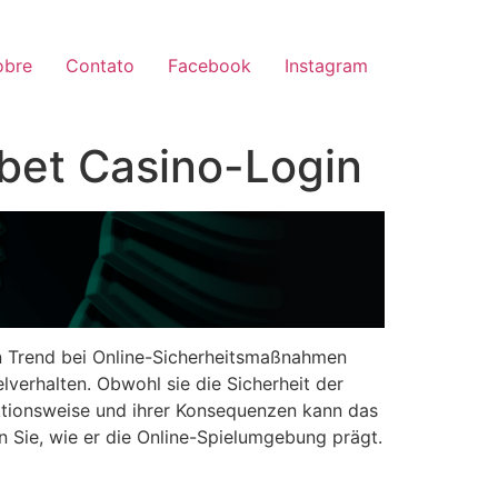
obre
Contato
Facebook
Instagram
nbet Casino-Login
en Trend bei Online-Sicherheitsmaßnahmen
lverhalten. Obwohl sie die Sicherheit der
nktionsweise und ihrer Konsequenzen kann das
n Sie, wie er die Online-Spielumgebung prägt.