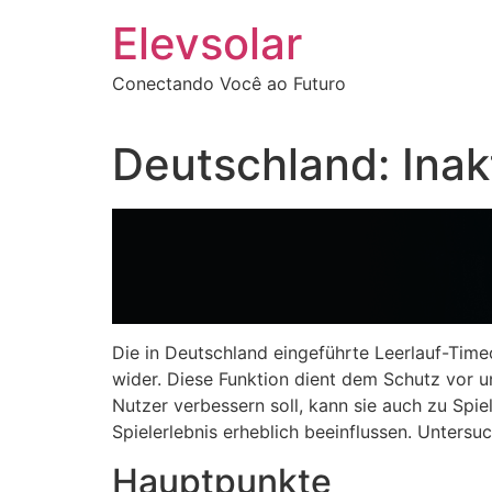
Ir
Elevsolar
para
o
Conectando Você ao Futuro
conteúdo
Deutschland: Inak
Die in Deutschland eingeführte Leerlauf-Tim
wider. Diese Funktion dient dem Schutz vor un
Nutzer verbessern soll, kann sie auch zu Spi
Spielerlebnis erheblich beeinflussen. Unters
Hauptpunkte