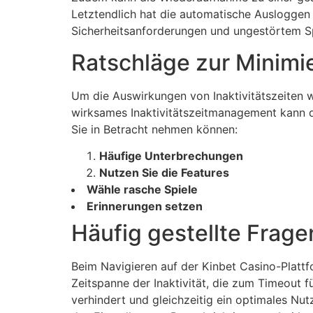
Letztendlich hat die automatische Auslogge
Sicherheitsanforderungen und ungestörtem Sp
Ratschläge zur Minimi
Um die Auswirkungen von Inaktivitätszeiten 
wirksames Inaktivitätszeitmanagement kann da
Sie in Betracht nehmen können:
Häufige Unterbrechungen
Nutzen Sie die Features
Wähle rasche Spiele
Erinnerungen setzen
Häufig gestellte Frage
Beim Navigieren auf der Kinbet Casino-Plattf
Zeitspanne der Inaktivität, die zum Timeout f
verhindert und gleichzeitig ein optimales Nu