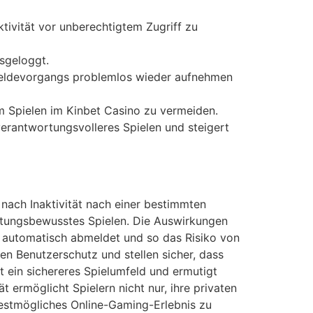
tivität vor unberechtigtem Zugriff zu
sgeloggt.
nmeldevorgangs problemlos wieder aufnehmen
 Spielen im Kinbet Casino zu vermeiden.
verantwortungsvolleres Spielen und steigert
ach Inaktivität nach einer bestimmten
ortungsbewusstes Spielen. Die Auswirkungen
ät automatisch abmeldet und so das Risiko von
 Benutzerschutz und stellen sicher, dass
 ein sichereres Spielumfeld und ermutigt
 ermöglicht Spielern nicht nur, ihre privaten
bestmögliches Online-Gaming-Erlebnis zu