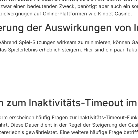
n zwar einen bedeutenden Zweck, benötigt aber auch ein s
ielvergnügen auf Online-Plattformen wie Kinbet Casino.
erung der Auswirkungen von I
während Spiel-Sitzungen wirksam zu minimieren, können Gam
s Spielerlebnis erheblich steigern. Hier sind ein paar Takt
n zum Inaktivitäts-Timeout i
orm erscheinen häufig Fragen zur Inaktivitäts-Timeout-Funkt
ührt. Diese Dauer dient in der Regel der Steigerung der Cas
tzererlebnis gewährleistet. Eine weitere häufige Frage bet