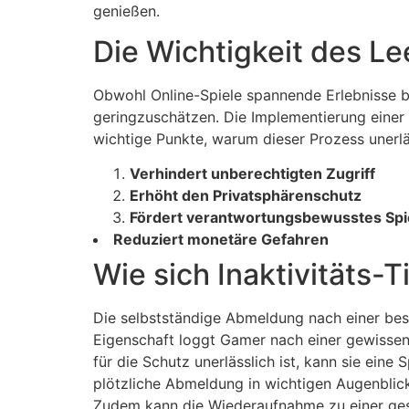
genießen.
Die Wichtigkeit des Le
Obwohl Online-Spiele spannende Erlebnisse bie
geringzuschätzen. Die Implementierung einer 
wichtige Punkte, warum dieser Prozess unerläs
Verhindert unberechtigten Zugriff
Erhöht den Privatsphärenschutz
Fördert verantwortungsbewusstes Spi
Reduziert monetäre Gefahren
Wie sich Inaktivitäts-
Die selbstständige Abmeldung nach einer best
Eigenschaft loggt Gamer nach einer gewissen 
für die Schutz unerlässlich ist, kann sie eine 
plötzliche Abmeldung in wichtigen Augenblic
Zudem kann die Wiederaufnahme zu einer gestö