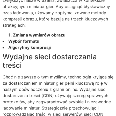
zwiększyć nasze wrażenia, zwłaszcza w kontekście
atrakcyjnych miniatur gier. Aby osiągnąć błyskawiczny
czas ładowania, używamy zoptymalizowane metody
kompresji obrazu, które bazują na trzech kluczowych
strategiach:
Zmiana wymiarów obrazu
Wybór formatu
Algorytmy kompresji
Wydajne sieci dostarczania
treści
Choć nie zawsze o tym myślimy, technologia kryjąca się
za dostarczaniem miniatur gier pełni kluczową rolę w
naszym doświadczeniu z grami online. Wydajne sieci
dostarczania treści (CDN) używają szereg sprawnych
protokołów, aby zagwarantować szybkie i niezawodne
ładowanie miniatur. Strategicznie przechowując i
rozprowadzając treści w sieci serwerów, sieci CDN