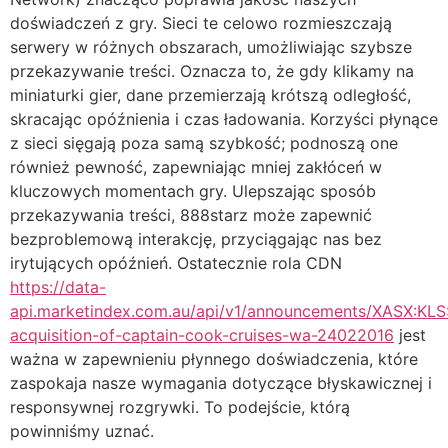
doświadczeń z gry. Sieci te celowo rozmieszczają
serwery w różnych obszarach, umożliwiając szybsze
przekazywanie treści. Oznacza to, że gdy klikamy na
miniaturki gier, dane przemierzają krótszą odległość,
skracając opóźnienia i czas ładowania. Korzyści płynące
z sieci sięgają poza samą szybkość; podnoszą one
również pewność, zapewniając mniej zakłóceń w
kluczowych momentach gry. Ulepszając sposób
przekazywania treści, 888starz może zapewnić
bezproblemową interakcję, przyciągając nas bez
irytujących opóźnień. Ostatecznie rola CDN
https://data-
api.marketindex.com.au/api/v1/announcements/XASX:KLS:
acquisition-of-captain-cook-cruises-wa-24022016
jest
ważna w zapewnieniu płynnego doświadczenia, które
zaspokaja nasze wymagania dotyczące błyskawicznej i
responsywnej rozgrywki. To podejście, którą
powinniśmy uznać.