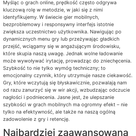
Myśląc o grach online, prędkość często odgrywa
kluczową rolę w metodzie, w jaki się z nimi
identyfikujemy. W świecie gier mobilnych,
bezproblemowy i responsywny interfejs istotnie
zwiększa uczestnictwo użytkownika. Nawigując po
dynamicznych menu gry lub przeżywając gładkich
przejść, wciągamy się w angażującym środowisku,
które skupia naszą uwagę. Jednak wolne ładowanie
może wywoływać irytację, prowadząc do zniechęcenia.
Szybkość to nie tylko wymóg techniczny; to
emocjonalny czynnik, który utrzymuje nasze ciekawość.
Gry, które wczytują się błyskawicznie, pozwalają nam
od razu zanurzyć się w wir akcji, wzbudzając odczucie
nagłości i podniecenia. Jasne jest, że ulepszanie
szybkości w grach mobilnych ma ogromny efekt – nie
tylko na efektywność, ale także na naszą ogólną
zadowolenie z gry i retencję.
Najbardziej zaawansowana