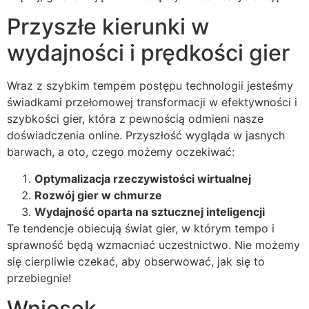
Przyszłe kierunki w
wydajności i prędkości gier
Wraz z szybkim tempem postępu technologii jesteśmy
świadkami przełomowej transformacji w efektywności i
szybkości gier, która z pewnością odmieni nasze
doświadczenia online. Przyszłość wygląda w jasnych
barwach, a oto, czego możemy oczekiwać:
Optymalizacja rzeczywistości wirtualnej
Rozwój gier w chmurze
Wydajność oparta na sztucznej inteligencji
Te tendencje obiecują świat gier, w którym tempo i
sprawność będą wzmacniać uczestnictwo. Nie możemy
się cierpliwie czekać, aby obserwować, jak się to
przebiegnie!
Wniosek