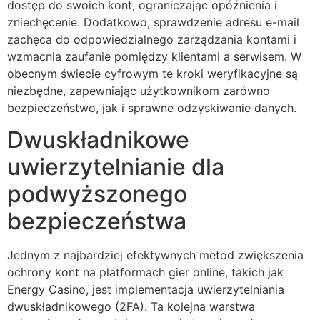
dostęp do swoich kont, ograniczając opóźnienia i
zniechęcenie. Dodatkowo, sprawdzenie adresu e-mail
zachęca do odpowiedzialnego zarządzania kontami i
wzmacnia zaufanie pomiędzy klientami a serwisem. W
obecnym świecie cyfrowym te kroki weryfikacyjne są
niezbędne, zapewniając użytkownikom zarówno
bezpieczeństwo, jak i sprawne odzyskiwanie danych.
Dwuskładnikowe
uwierzytelnianie dla
podwyższonego
bezpieczeństwa
Jednym z najbardziej efektywnych metod zwiększenia
ochrony kont na platformach gier online, takich jak
Energy Casino, jest implementacja uwierzytelniania
dwuskładnikowego (2FA). Ta kolejna warstwa