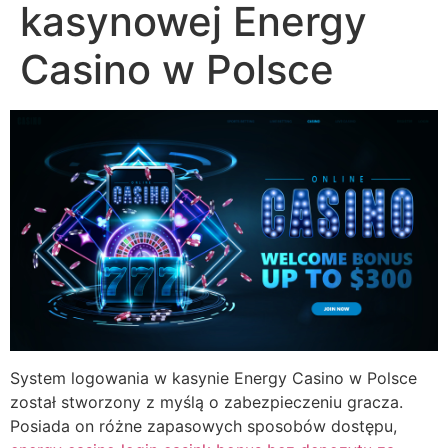
kasynowej Energy
Casino w Polsce
System logowania w kasynie Energy Casino w Polsce
został stworzony z myślą o zabezpieczeniu gracza.
Posiada on różne zapasowych sposobów dostępu,