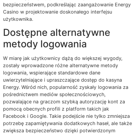
bezpieczeństwem, podkreślając zaangażowanie Energy
Casino w projektowanie doskonałego interfejsu
użytkownika.
Dostępne alternatywne
metody logowania
W miarę jak użytkownicy dążą do większej wygody,
zostały wprowadzone różne alternatywne metody
logowania, wspierające standardowe dane
uwierzytelniające i upraszczające dostęp do kasyna
Energy. Wśród nich, popularność zyskały logowania za
pośrednictwem mediów społecznościowych,
pozwalające na graczom szybką autoryzację kont za
pomocą obecnych profili z platform takich jak
Facebook i Google. Takie podejście nie tylko zmniejsza
potrzebę zapamiętywania dodatkowych haseł, ale także
zwiększa bezpieczeństwo dzięki potwierdzonym