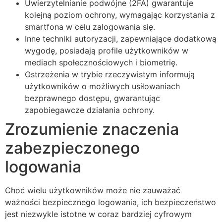
Uwierzytelnianie podwójne (2FA) gwarantuje
kolejną poziom ochrony, wymagając korzystania z
smartfona w celu zalogowania się.
Inne techniki autoryzacji, zapewniające dodatkową
wygodę, posiadają profile użytkowników w
mediach społecznościowych i biometrię.
Ostrzeżenia w trybie rzeczywistym informują
użytkowników o możliwych usiłowaniach
bezprawnego dostępu, gwarantując
zapobiegawcze działania ochrony.
Zrozumienie znaczenia
zabezpieczonego
logowania
Choć wielu użytkowników może nie zauważać
ważności bezpiecznego logowania, ich bezpieczeństwo
jest niezwykle istotne w coraz bardziej cyfrowym