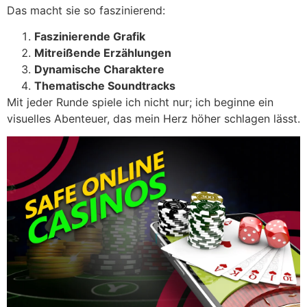
Das macht sie so faszinierend:
Faszinierende Grafik
Mitreißende Erzählungen
Dynamische Charaktere
Thematische Soundtracks
Mit jeder Runde spiele ich nicht nur; ich beginne ein
visuelles Abenteuer, das mein Herz höher schlagen lässt.