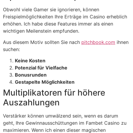
Obwohl viele Gamer sie ignorieren, können
Freispielmöglichkeiten Ihre Erträge im Casino erheblich
erhöhen. Ich habe diese Features immer als einen
wichtigen Meilenstein empfunden.
Aus diesem Motiv sollten Sie nach
pitchbook.com
ihnen
suchen:
Keine Kosten
Potenzial für Vielfache
Bonusrunden
Gestapelte Möglichkeiten
Multiplikatoren für höhere
Auszahlungen
Verstärker können umwälzend sein, wenn es darum
geht, Ihre Gewinnausschüttungen im Fambet Casino zu
maximieren. Wenn ich einen dieser magischen