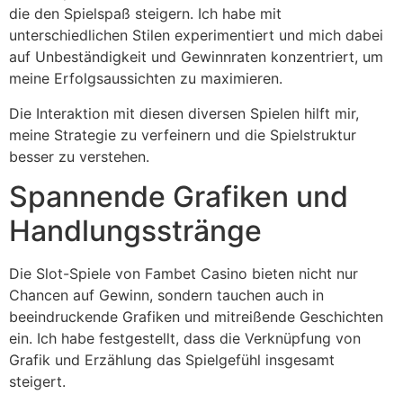
die den Spielspaß steigern. Ich habe mit
unterschiedlichen Stilen experimentiert und mich dabei
auf Unbeständigkeit und Gewinnraten konzentriert, um
meine Erfolgsaussichten zu maximieren.
Die Interaktion mit diesen diversen Spielen hilft mir,
meine Strategie zu verfeinern und die Spielstruktur
besser zu verstehen.
Spannende Grafiken und
Handlungsstränge
Die Slot-Spiele von Fambet Casino bieten nicht nur
Chancen auf Gewinn, sondern tauchen auch in
beeindruckende Grafiken und mitreißende Geschichten
ein. Ich habe festgestellt, dass die Verknüpfung von
Grafik und Erzählung das Spielgefühl insgesamt
steigert.