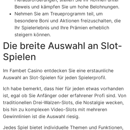
Beweis und kämpfen Sie um hohe Belohnungen.
Nehmen Sie am Treueprogramm teil, um
besondere Boni und Aktionen freizuschalten, die
Ihr Spielerlebnis und Ihre Prämien erheblich
steigern können.
Die breite Auswahl an Slot-
Spielen
Im Fambet Casino entdecken Sie eine erstaunliche
Auswahl an Slot-Spielen für jeden Spielerprofil.
Ich habe bemerkt, dass hier für jeden etwas vorhanden
ist, egal ob Sie Anfänger oder erfahrener Profi sind. Von
traditionellen Drei-Walzen-Slots, die Nostalgie wecken,
bis hin zu komplexen Video-Slots mit mehreren
Gewinnlinien ist die Auswahl riesig.
Jedes Spiel bietet individuelle Themen und Funktionen,