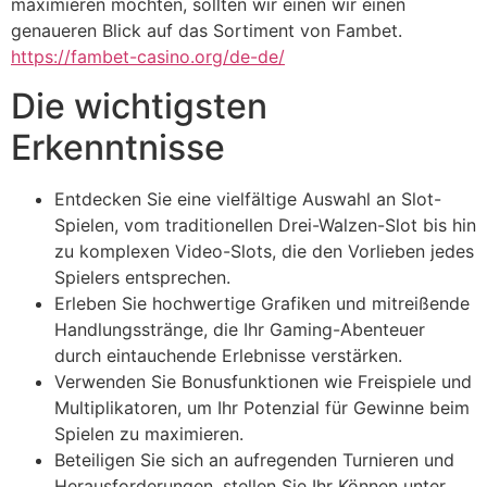
maximieren möchten, sollten wir einen wir einen
genaueren Blick auf das Sortiment von Fambet.
https://fambet-casino.org/de-de/
Die wichtigsten
Erkenntnisse
Entdecken Sie eine vielfältige Auswahl an Slot-
Spielen, vom traditionellen Drei-Walzen-Slot bis hin
zu komplexen Video-Slots, die den Vorlieben jedes
Spielers entsprechen.
Erleben Sie hochwertige Grafiken und mitreißende
Handlungsstränge, die Ihr Gaming-Abenteuer
durch eintauchende Erlebnisse verstärken.
Verwenden Sie Bonusfunktionen wie Freispiele und
Multiplikatoren, um Ihr Potenzial für Gewinne beim
Spielen zu maximieren.
Beteiligen Sie sich an aufregenden Turnieren und
Herausforderungen, stellen Sie Ihr Können unter