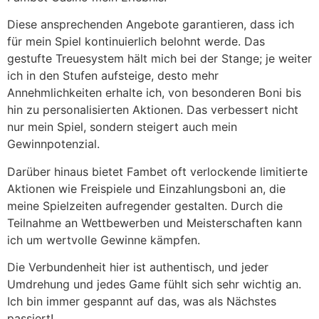
Diese ansprechenden Angebote garantieren, dass ich
für mein Spiel kontinuierlich belohnt werde. Das
gestufte Treuesystem hält mich bei der Stange; je weiter
ich in den Stufen aufsteige, desto mehr
Annehmlichkeiten erhalte ich, von besonderen Boni bis
hin zu personalisierten Aktionen. Das verbessert nicht
nur mein Spiel, sondern steigert auch mein
Gewinnpotenzial.
Darüber hinaus bietet Fambet oft verlockende limitierte
Aktionen wie Freispiele und Einzahlungsboni an, die
meine Spielzeiten aufregender gestalten. Durch die
Teilnahme an Wettbewerben und Meisterschaften kann
ich um wertvolle Gewinne kämpfen.
Die Verbundenheit hier ist authentisch, und jeder
Umdrehung und jedes Game fühlt sich sehr wichtig an.
Ich bin immer gespannt auf das, was als Nächstes
passiert!