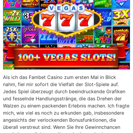
Als ich das Fambet Casino zum ersten Mal in Blick
nahm, fiel mir sofort die Vielfalt der Slot-Spiele auf.
Jedes Spiel überzeugt durch beeindruckende Grafiken
und fesselnde Handlungsstränge, die das Drehen der
Walzen zu einem packenden Erlebnis machen. Ich fragte
mich, wie viel es noch zu erkunden gab, insbesondere
angesichts der verlockenden Bonusfunktionen, die
überall verstreut sind. Wenn Sie Ihre Gewinnchancen