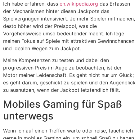
Ich habe erfahren, dass
en.wikipedia.org
das Erfassen
der Mechanismen hinter diesen Jackpots das
Spielvergnügen intensiviert. Je mehr Spieler mitmachen,
desto höher wird der Preispool, was die
Vorgehensweise umso bedeutender macht. Ich lege
meinen Fokus auf Spiele mit attraktiven Gewinnchancen
und idealen Wegen zum Jackpot.
Meine Kompetenzen zu testen und dabei den
progressiven Preis im Auge zu beobachten, ist der
Motor meiner Leidenschaft. Es geht nicht nur um Glück;
es geht darum, geschickt zu spielen und den Augenblick
zu ausnutzen, wenn der Jackpot letztendlich fällt.
Mobiles Gaming für Spaß
unterwegs
Wenn ich auf einen Treffen warte oder reise, tauche ich
gerne in mobiles Gaming ein, um schnell Spaß zu haben.