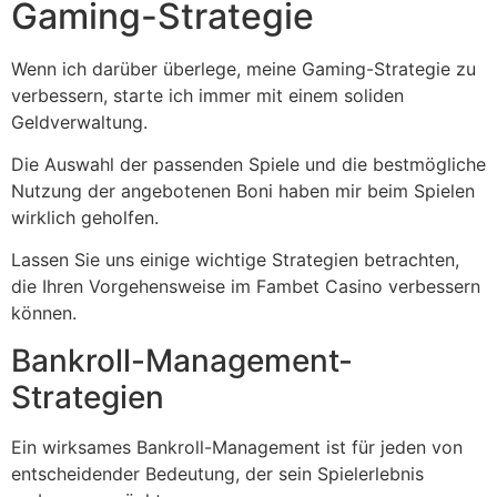
Gaming-Strategie
Wenn ich darüber überlege, meine Gaming-Strategie zu
verbessern, starte ich immer mit einem soliden
Geldverwaltung.
Die Auswahl der passenden Spiele und die bestmögliche
Nutzung der angebotenen Boni haben mir beim Spielen
wirklich geholfen.
Lassen Sie uns einige wichtige Strategien betrachten,
die Ihren Vorgehensweise im Fambet Casino verbessern
können.
Bankroll-Management-
Strategien
Ein wirksames Bankroll-Management ist für jeden von
entscheidender Bedeutung, der sein Spielerlebnis