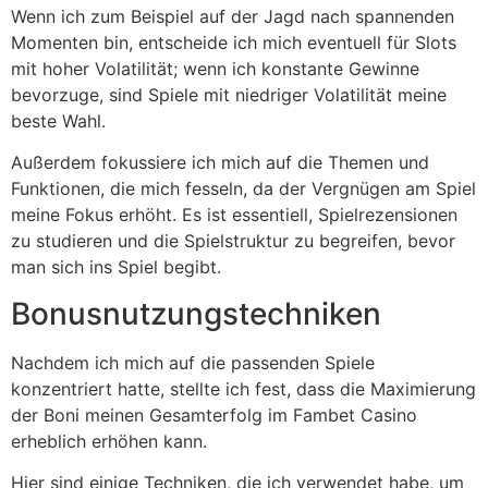
Wenn ich zum Beispiel auf der Jagd nach spannenden
Momenten bin, entscheide ich mich eventuell für Slots
mit hoher Volatilität; wenn ich konstante Gewinne
bevorzuge, sind Spiele mit niedriger Volatilität meine
beste Wahl.
Außerdem fokussiere ich mich auf die Themen und
Funktionen, die mich fesseln, da der Vergnügen am Spiel
meine Fokus erhöht. Es ist essentiell, Spielrezensionen
zu studieren und die Spielstruktur zu begreifen, bevor
man sich ins Spiel begibt.
Bonusnutzungstechniken
Nachdem ich mich auf die passenden Spiele
konzentriert hatte, stellte ich fest, dass die Maximierung
der Boni meinen Gesamterfolg im Fambet Casino
erheblich erhöhen kann.
Hier sind einige Techniken, die ich verwendet habe, um