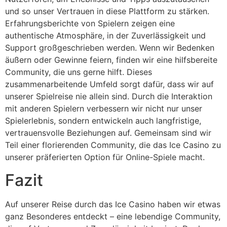
und so unser Vertrauen in diese Plattform zu stärken.
Erfahrungsberichte von Spielern zeigen eine
authentische Atmosphäre, in der Zuverlässigkeit und
Support großgeschrieben werden. Wenn wir Bedenken
äußern oder Gewinne feiern, finden wir eine hilfsbereite
Community, die uns gerne hilft. Dieses
zusammenarbeitende Umfeld sorgt dafür, dass wir auf
unserer Spielreise nie allein sind. Durch die Interaktion
mit anderen Spielern verbessern wir nicht nur unser
Spielerlebnis, sondern entwickeln auch langfristige,
vertrauensvolle Beziehungen auf. Gemeinsam sind wir
Teil einer florierenden Community, die das Ice Casino zu
unserer präferierten Option für Online-Spiele macht.
Fazit
Auf unserer Reise durch das Ice Casino haben wir etwas
ganz Besonderes entdeckt – eine lebendige Community,