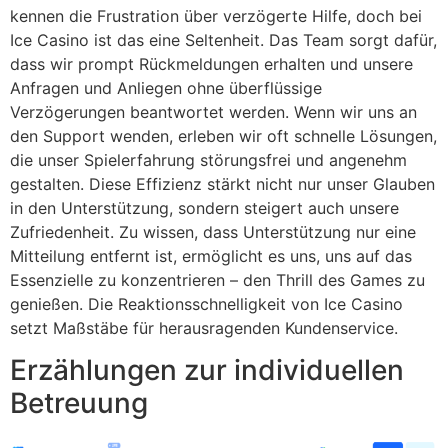
kennen die Frustration über verzögerte Hilfe, doch bei
Ice Casino ist das eine Seltenheit. Das Team sorgt dafür,
dass wir prompt Rückmeldungen erhalten und unsere
Anfragen und Anliegen ohne überflüssige
Verzögerungen beantwortet werden. Wenn wir uns an
den Support wenden, erleben wir oft schnelle Lösungen,
die unser Spielerfahrung störungsfrei und angenehm
gestalten. Diese Effizienz stärkt nicht nur unser Glauben
in den Unterstützung, sondern steigert auch unsere
Zufriedenheit. Zu wissen, dass Unterstützung nur eine
Mitteilung entfernt ist, ermöglicht es uns, uns auf das
Essenzielle zu konzentrieren – den Thrill des Games zu
genießen. Die Reaktionsschnelligkeit von Ice Casino
setzt Maßstäbe für herausragenden Kundenservice.
Erzählungen zur individuellen
Betreuung