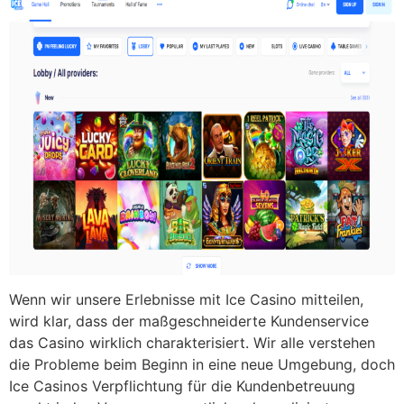
Wenn wir unsere Erlebnisse mit Ice Casino mitteilen,
wird klar, dass der maßgeschneiderte Kundenservice
das Casino wirklich charakterisiert. Wir alle verstehen
die Probleme beim Beginn in eine neue Umgebung, doch
Ice Casinos Verpflichtung für die Kundenbetreuung