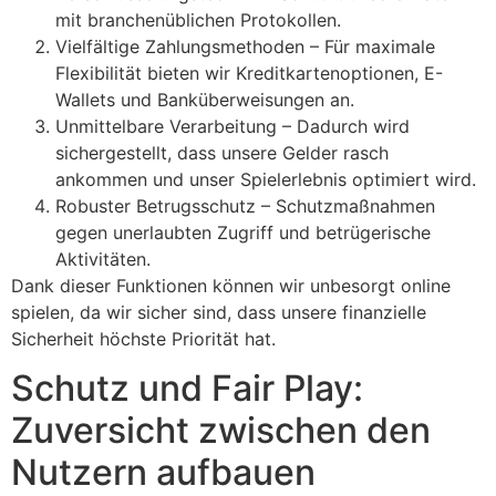
mit branchenüblichen Protokollen.
Vielfältige Zahlungsmethoden – Für maximale
Flexibilität bieten wir Kreditkartenoptionen, E-
Wallets und Banküberweisungen an.
Unmittelbare Verarbeitung – Dadurch wird
sichergestellt, dass unsere Gelder rasch
ankommen und unser Spielerlebnis optimiert wird.
Robuster Betrugsschutz – Schutzmaßnahmen
gegen unerlaubten Zugriff und betrügerische
Aktivitäten.
Dank dieser Funktionen können wir unbesorgt online
spielen, da wir sicher sind, dass unsere finanzielle
Sicherheit höchste Priorität hat.
Schutz und Fair Play:
Zuversicht zwischen den
Nutzern aufbauen