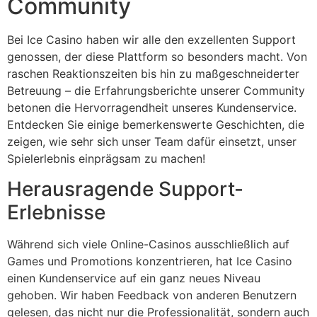
Community
Bei Ice Casino haben wir alle den exzellenten Support
genossen, der diese Plattform so besonders macht. Von
raschen Reaktionszeiten bis hin zu maßgeschneiderter
Betreuung – die Erfahrungsberichte unserer Community
betonen die Hervorragendheit unseres Kundenservice.
Entdecken Sie einige bemerkenswerte Geschichten, die
zeigen, wie sehr sich unser Team dafür einsetzt, unser
Spielerlebnis einprägsam zu machen!
Herausragende Support-
Erlebnisse
Während sich viele Online-Casinos ausschließlich auf
Games und Promotions konzentrieren, hat Ice Casino
einen Kundenservice auf ein ganz neues Niveau
gehoben. Wir haben Feedback von anderen Benutzern
gelesen, das nicht nur die Professionalität, sondern auch