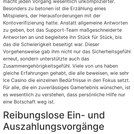
macht jeden Vorgang wesentlich unkomplizierter.
Besonders zu betonen ist die Erzählung eines
Mitspielers, der Herausforderungen mit der
Kontoverifizierung hatte. Anstatt allgemeine Antworten
zu geben, bot das Support-Team maßgeschneiderte
Antworten an und begleitete ihn Stück für Stück, bis
das die Schwierigkeit beseitigt war. Dieser
Vorgehensweise gab ihm nicht nur das Sicherheitsgefühl
erneut, sondern unterstützte auch das
Zusammengehörigkeitsgefühl. Viele von uns haben
gleiche Erfahrungen gehabt, die alle beweisen, wie sehr
Ice Casino die einzelnen Bedürfnisse in den Fokus setzt.
Für alle, die ein zuverlässiges Gamerlebnis wünschen, ist
es wesentlich zu verstehen, dass persönliche Hilfe nur
eine Botschaft weg ist.
Reibungslose Ein- und
Auszahlungsvorgänge