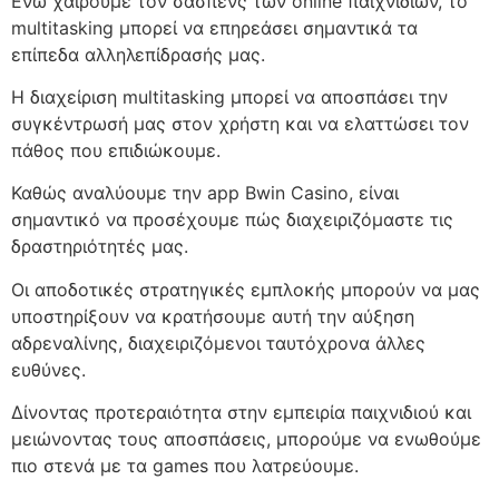
Ενώ χαίρουμε τον σασπένς των online παιχνιδιών, το
multitasking μπορεί να επηρεάσει σημαντικά τα
επίπεδα αλληλεπίδρασής μας.
Η διαχείριση multitasking μπορεί να αποσπάσει την
συγκέντρωσή μας στον χρήστη και να ελαττώσει τον
πάθος που επιδιώκουμε.
Καθώς αναλύουμε την app Bwin Casino, είναι
σημαντικό να προσέχουμε πώς διαχειριζόμαστε τις
δραστηριότητές μας.
Οι αποδοτικές στρατηγικές εμπλοκής μπορούν να μας
υποστηρίξουν να κρατήσουμε αυτή την αύξηση
αδρεναλίνης, διαχειριζόμενοι ταυτόχρονα άλλες
ευθύνες.
Δίνοντας προτεραιότητα στην εμπειρία παιχνιδιού και
μειώνοντας τους αποσπάσεις, μπορούμε να ενωθούμε
πιο στενά με τα games που λατρεύουμε.