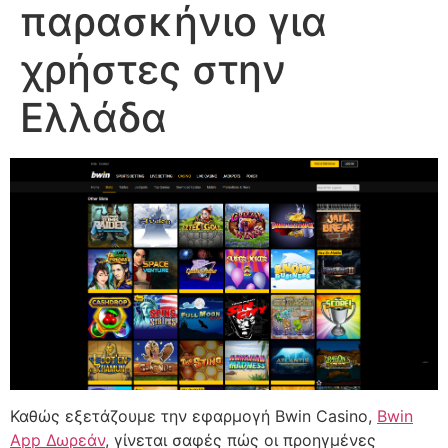
παρασκήνιο για
χρήστες στην
Ελλάδα
Καθώς εξετάζουμε την εφαρμογή Bwin Casino,
Bwin
App Δωρεάν
, γίνεται σαφές πώς οι προηγμένες