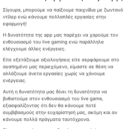
Σίγουρα, μπορούμε να παίξουμε παιχνίδια με ζωντανό
ντίλερ ενώ κάνουμε πολλαπλές εργασίες στην
εφαρμογή!
Η δυνατότητα της app μας παρέχει να χαρούμε τον
ενθουσιασμό του live gaming ενώ παράλληλα
ελέγχουμε άλλες ενέργειες.
Είτε εξετάζουμε αξιολογήσεις είτε σερφάρουμε στο
αγαπημένο μας περιεχόμενο, είμαστε σε θέση να
αλλάζουμε άνετα εργασίες χωρίς να χάνουμε
ενέργειας.
Αυτή η δυνατότητα μας δίνει τη δυνατότητα να
βυθιστούμε στον ενθουσιασμό του live game,
εξασφαλίζοντας ότι δεν θα κάνουμε ποτέ
συμβιβασμούς στην ευχαρίστησή μας, ακόμη και αν
κάνουμε πολλά πράγματα ταυτόχρονα.