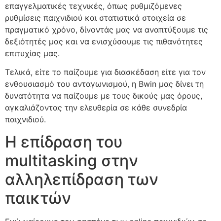
επαγγελματικές τεχνικές, όπως ρυθμιζόμενες
ρυθμίσεις παιχνιδιού και στατιστικά στοιχεία σε
πραγματικό χρόνο, δίνοντάς μας να αναπτύξουμε τις
δεξιότητές μας και να ενισχύσουμε τις πιθανότητες
επιτυχίας μας.
Τελικά, είτε το παίζουμε για διασκέδαση είτε για τον
ενθουσιασμό του ανταγωνισμού, η Bwin μας δίνει τη
δυνατότητα να παίζουμε με τους δικούς μας όρους,
αγκαλιάζοντας την ελευθερία σε κάθε συνεδρία
παιχνιδιού.
Η επίδραση του
multitasking στην
αλληλεπίδραση των
παικτών