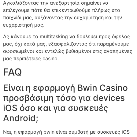
Αγκαλιάζοντας την ανεξαρτησία σημαίνει να
επιλέγουμε πότε θα επικεντρωθούμε πλήρως στο
παιχνίδι μας, αυξάνοντας την ευχαρίστηση και την
ευχαρίστησή μας.
Ας κάνουμε το multitasking να δουλεύει προς όφελος
μας, όχι κατά μας, εξασφαλίζοντας ότι παραμένουμε
αφοσιωμένοι και εντελώς βυθισμένοι στις αγαπημένες
μας περιπέτειες casino.
FAQ
Είναι η εφαρμογή Bwin Casino
προσβάσιμη τόσο για devices
iOS όσο και για συσκευές
Android;
Ναι, η εφαρμογή bwin είναι συμβατή με συσκευές iOS