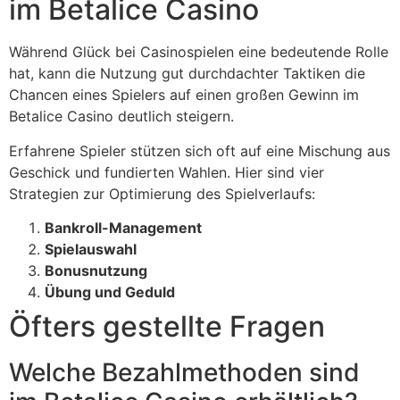
im Betalice Casino
Während Glück bei Casinospielen eine bedeutende Rolle
hat, kann die Nutzung gut durchdachter Taktiken die
Chancen eines Spielers auf einen großen Gewinn im
Betalice Casino deutlich steigern.
Erfahrene Spieler stützen sich oft auf eine Mischung aus
Geschick und fundierten Wahlen. Hier sind vier
Strategien zur Optimierung des Spielverlaufs:
Bankroll-Management
Spielauswahl
Bonusnutzung
Übung und Geduld
Öfters gestellte Fragen
Welche Bezahlmethoden sind