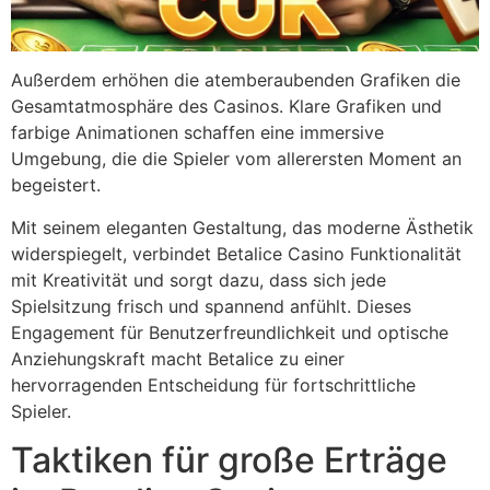
Außerdem erhöhen die atemberaubenden Grafiken die
Gesamtatmosphäre des Casinos. Klare Grafiken und
farbige Animationen schaffen eine immersive
Umgebung, die die Spieler vom allerersten Moment an
begeistert.
Mit seinem eleganten Gestaltung, das moderne Ästhetik
widerspiegelt, verbindet Betalice Casino Funktionalität
mit Kreativität und sorgt dazu, dass sich jede
Spielsitzung frisch und spannend anfühlt. Dieses
Engagement für Benutzerfreundlichkeit und optische
Anziehungskraft macht Betalice zu einer
hervorragenden Entscheidung für fortschrittliche
Spieler.
Taktiken für große Erträge