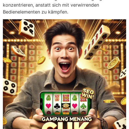
konzentrieren, anstatt sich mit verwirrenden
Bedienelementen zu kämpfen.