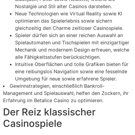
Nostalgie und Stil alter Casinos darstellen.
Neue Technologien wie Virtual Reality sowie KI
optimieren das Spielerlebnis sowie sichern
gleichzeitig den Charme zeitloser Casinospiele.
Spieler dürfen sich an einer reichen Auswahl an
Spielautomaten und Tischspielen mit einzigartiger
Mechanik und modernem Design erfreuen, welche
alle Fähigkeitsstufen berücksichtigen.
Intuitive Oberflächen und tolle Grafiken bieten für
eine reibungslos Navigation sowie eine fesselnde
Umgebung für neue sowie erfahrene Spieler.
Gewinnstrategien, einschließlich Bankroll-
Management und Spielauswahl, helfen den Zockern, ihr
Erfahrung im Betalice Casino zu optimieren.
Der Reiz klassischer
Casinospiele