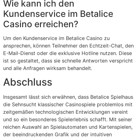
Wie kann ich den
Kundenservice im Betalice
Casino erreichen?
Um den Kundenservice im Betalice Casino zu
ansprechen, können Teilnehmer den Echtzeit-Chat, den
E-Mail-Dienst oder die exklusive Hotline nutzen. Diese
ist so gestaltet, dass sie schnelle Antworten verspricht
und alle Anfragen wirksam behandelt.
Abschluss
Insgesamt lässt sich erwähnen, dass Betalice Spielhaus
die Sehnsucht klassischer Casinospiele problemlos mit
zeitgemäßen technologischen Entwicklungen vereint
und so ein besonderes Spielerlebnis schafft. Mit seiner
reichen Auswahl an Spielautomaten und Kartenspielen,
der beeindruckenden Grafik und der intuitiven