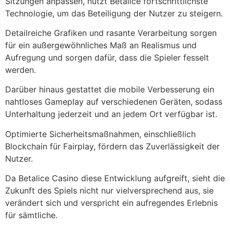
Sitzungen anpassen, nutzt Betalice fortschrittlichste
Technologie, um das Beteiligung der Nutzer zu steigern.
Detailreiche Grafiken und rasante Verarbeitung sorgen
für ein außergewöhnliches Maß an Realismus und
Aufregung und sorgen dafür, dass die Spieler fesselt
werden.
Darüber hinaus gestattet die mobile Verbesserung ein
nahtloses Gameplay auf verschiedenen Geräten, sodass
Unterhaltung jederzeit und an jedem Ort verfügbar ist.
Optimierte Sicherheitsmaßnahmen, einschließlich
Blockchain für Fairplay, fördern das Zuverlässigkeit der
Nutzer.
Da Betalice Casino diese Entwicklung aufgreift, sieht die
Zukunft des Spiels nicht nur vielversprechend aus, sie
verändert sich und verspricht ein aufregendes Erlebnis
für sämtliche.