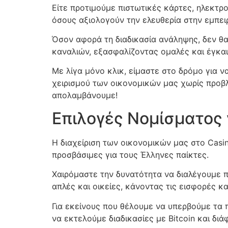
Είτε προτιμούμε πιστωτικές κάρτες, ηλεκτρο
όσους αξιολογούν την ελευθερία στην εμπειρ
Όσον αφορά τη διαδικασία ανάληψης, δεν θ
καναλιών, εξασφαλίζοντας ομαλές και έγκα
Με λίγα μόνο κλικ, είμαστε στο δρόμο για 
χειρισμού των οικονομικών μας χωρίς προβ
απολαμβάνουμε!
Επιλογές Νομίσματος 
Η διαχείριση των οικονομικών μας στο Casin
προσβάσιμες για τους Έλληνες παίκτες.
Χαιρόμαστε την δυνατότητα να διαλέγουμε πώ
απλές και οικείες, κάνοντας τις εισφορές κ
Για εκείνους που θέλουμε να υπερβούμε τα 
να εκτελούμε διαδικασίες με Bitcoin και δι