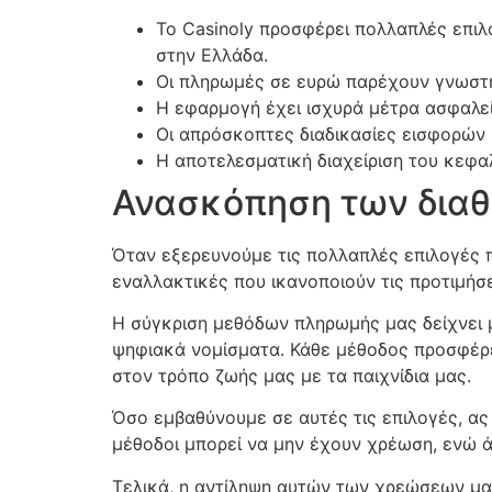
Το Casinoly προσφέρει πολλαπλές επιλ
στην Ελλάδα.
Οι πληρωμές σε ευρώ παρέχουν γνωστή 
Η εφαρμογή έχει ισχυρά μέτρα ασφαλε
Οι απρόσκοπτες διαδικασίες εισφορών
Η αποτελεσματική διαχείριση του κεφαλ
Ανασκόπηση των δια
Όταν εξερευνούμε τις πολλαπλές επιλογές π
εναλλακτικές που ικανοποιούν τις προτιμήσ
Η σύγκριση μεθόδων πληρωμής μας δείχνει μ
ψηφιακά νομίσματα. Κάθε μέθοδος προσφέρει
στον τρόπο ζωής μας με τα παιχνίδια μας.
Όσο εμβαθύνουμε σε αυτές τις επιλογές, α
μέθοδοι μπορεί να μην έχουν χρέωση, ενώ ά
Τελικά, η αντίληψη αυτών των χρεώσεων μας