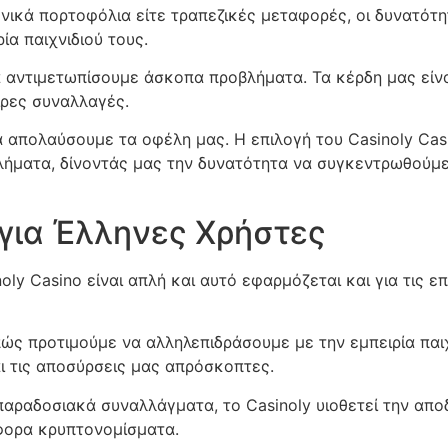
νικά πορτοφόλια είτε τραπεζικές μεταφορές, οι δυνατότητ
ία παιχνιδιού τους.
α αντιμετωπίσουμε άσκοπα προβλήματα. Τα κέρδη μας είν
ιρες συναλλαγές.
να απολαύσουμε τα οφέλη μας. Η επιλογή του Casinoly Ca
λήματα, δίνοντάς μας την δυνατότητα να συγκεντρωθούμε
για Έλληνες Χρήστες
oly Casino είναι απλή και αυτό εφαρμόζεται και για τις 
ς προτιμούμε να αλληλεπιδράσουμε με την εμπειρία παιχν
αι τις αποσύρσεις μας απρόσκοπτες.
παραδοσιακά συναλλάγματα, το Casinoly υιοθετεί την απ
άφορα κρυπτονομίσματα.