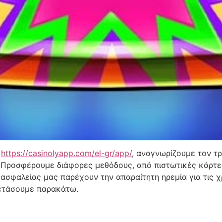
,
https://casinolyapp.com/el-gr/app/
, αναγνωρίζουμε τον τρ
 Προσφέρουμε διάφορες μεθόδους, από πιστωτικές κάρτ
ρα ασφαλείας μας παρέχουν την απαραίτητη ηρεμία για τις
ξετάσουμε παρακάτω.