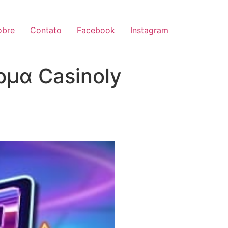
obre
Contato
Facebook
Instagram
μα Casinoly