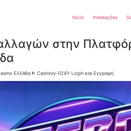
Inicio
Instalações
S
αλλαγών στην Πλατφόρ
άδα