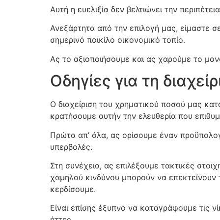
Αυτή η ευελιξία δεν βελτιώνει την περιπέτει
Ανεξάρτητα από την επιλογή μας, είμαστε σε
σημερινό ποικίλο οικονομικό τοπίο.
Ας το αξιοποιήσουμε και ας χαρούμε το μονο
Οδηγίες για τη διαχεί
Ο διαχείριση του χρηματικού ποσού μας κατά 
κρατήσουμε αυτήν την ελευθερία που επιθυμ
Πρώτα απ’ όλα, ας ορίσουμε έναν προϋπολο
υπερβολές.
Στη συνέχεια, ας επιλέξουμε τακτικές στοι
χαμηλού κινδύνου μπορούν να επεκτείνουν τ
κερδίσουμε.
Είναι επίσης έξυπνο να καταγράφουμε τις νί
ήττες.