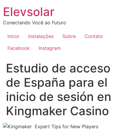
Ir
Elevsolar
para
o
Conectando Você ao Futuro
conteúdo
Inicio
Instalações
Sobre
Contato
Facebook
Instagram
Estudio de acceso
de España para el
inicio de sesión en
Kingmaker Casino