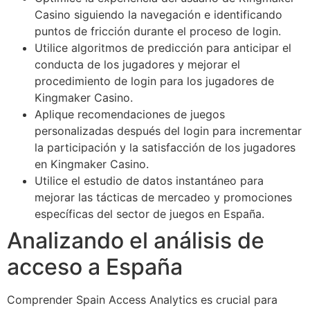
Casino siguiendo la navegación e identificando
puntos de fricción durante el proceso de login.
Utilice algoritmos de predicción para anticipar el
conducta de los jugadores y mejorar el
procedimiento de login para los jugadores de
Kingmaker Casino.
Aplique recomendaciones de juegos
personalizadas después del login para incrementar
la participación y la satisfacción de los jugadores
en Kingmaker Casino.
Utilice el estudio de datos instantáneo para
mejorar las tácticas de mercadeo y promociones
específicas del sector de juegos en España.
Analizando el análisis de
acceso a España
Comprender Spain Access Analytics es crucial para