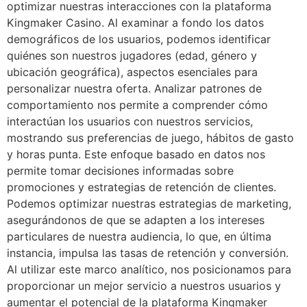
optimizar nuestras interacciones con la plataforma
Kingmaker Casino. Al examinar a fondo los datos
demográficos de los usuarios, podemos identificar
quiénes son nuestros jugadores (edad, género y
ubicación geográfica), aspectos esenciales para
personalizar nuestra oferta. Analizar patrones de
comportamiento nos permite a comprender cómo
interactúan los usuarios con nuestros servicios,
mostrando sus preferencias de juego, hábitos de gasto
y horas punta. Este enfoque basado en datos nos
permite tomar decisiones informadas sobre
promociones y estrategias de retención de clientes.
Podemos optimizar nuestras estrategias de marketing,
asegurándonos de que se adapten a los intereses
particulares de nuestra audiencia, lo que, en última
instancia, impulsa las tasas de retención y conversión.
Al utilizar este marco analítico, nos posicionamos para
proporcionar un mejor servicio a nuestros usuarios y
aumentar el potencial de la plataforma Kingmaker