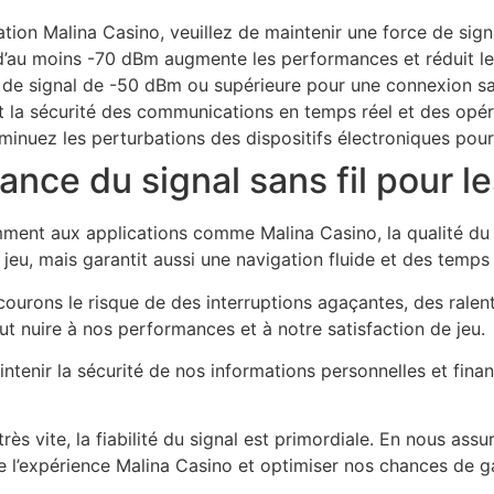
ication Malina Casino, veuillez de maintenir une force de si
 d’au moins -70 dBm augmente les performances et réduit le
 de signal de -50 dBm ou supérieure pour une connexion san
t la sécurité des communications en temps réel et des opéra
minuez les perturbations des dispositifs électroniques pour 
ance du signal sans fil pour l
mment aux applications comme Malina Casino, la qualité du 
 jeu, mais garantit aussi une navigation fluide et des temp
courons le risque de des interruptions agaçantes, des rale
eut nuire à nos performances et à notre satisfaction de jeu.
ntenir la sécurité de nos informations personnelles et fina
rès vite, la fiabilité du signal est primordiale. En nous assur
e l’expérience Malina Casino et optimiser nos chances de g