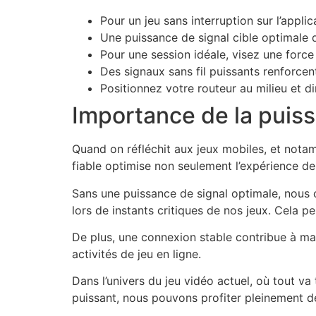
Pour un jeu sans interruption sur l’appl
Une puissance de signal cible optimale
Pour une session idéale, visez une force
Des signaux sans fil puissants renforcen
Positionnez votre routeur au milieu et di
Importance de la puiss
Quand on réfléchit aux jeux mobiles, et nota
fiable optimise non seulement l’expérience de
Sans une puissance de signal optimale, nous 
lors de instants critiques de nos jeux. Cela p
De plus, une connexion stable contribue à mai
activités de jeu en ligne.
Dans l’univers du jeu vidéo actuel, où tout va t
puissant, nous pouvons profiter pleinement d