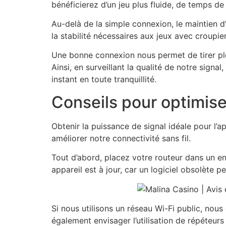
bénéficierez d’un jeu plus fluide, de temps de
Au-delà de la simple connexion, le maintien 
la stabilité nécessaires aux jeux avec croupier
Une bonne connexion nous permet de tirer ple
Ainsi, en surveillant la qualité de notre sig
instant en toute tranquillité.
Conseils pour optimiser
Obtenir la puissance de signal idéale pour l’ap
améliorer notre connectivité sans fil.
Tout d’abord, placez votre routeur dans un end
appareil est à jour, car un logiciel obsolète 
Si nous utilisons un réseau Wi-Fi public, no
également envisager l’utilisation de répéteurs