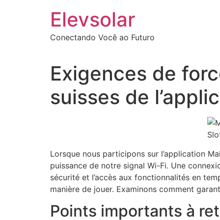
Ir
Elevsolar
para
o
Conectando Você ao Futuro
conteúdo
Exigences de force
suisses de l’appli
Lorsque nous participons sur l’application Ma
puissance de notre signal Wi-Fi. Une connexio
sécurité et l’accès aux fonctionnalités en t
manière de jouer. Examinons comment garantir
Points importants à ret