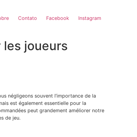
obre
Contato
Facebook
Instagram
 les joueurs
ous négligeons souvent l’importance de la
ais est également essentielle pour la
recommandées peut grandement améliorer notre
s de jeu.