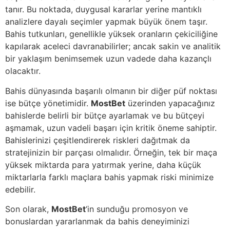
tanır. Bu noktada, duygusal kararlar yerine mantıklı
analizlere dayalı seçimler yapmak büyük önem taşır.
Bahis tutkunları, genellikle yüksek oranların çekiciliğine
kapılarak aceleci davranabilirler; ancak sakin ve analitik
bir yaklaşım benimsemek uzun vadede daha kazançlı
olacaktır.
Bahis dünyasında başarılı olmanın bir diğer püf noktası
ise bütçe yönetimidir.
MostBet
üzerinden yapacağınız
bahislerde belirli bir bütçe ayarlamak ve bu bütçeyi
aşmamak, uzun vadeli başarı için kritik öneme sahiptir.
Bahislerinizi çeşitlendirerek riskleri dağıtmak da
stratejinizin bir parçası olmalıdır. Örneğin, tek bir maça
yüksek miktarda para yatırmak yerine, daha küçük
miktarlarla farklı maçlara bahis yapmak riski minimize
edebilir.
Son olarak,
MostBet
‘in sunduğu promosyon ve
bonuslardan yararlanmak da bahis deneyiminizi