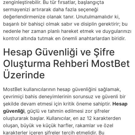
zenginleştirebilir. Bu tür fırsatlar, başlangıçta
sermayenizi artırarak daha fazla seçeneği
değerlendirmenize olanak tanır. Unutulmamalıdır ki,
başarılı bir bahisçi olmak sabır ve disiplin gerektirir; bu
nedenle her zaman planlı hareket etmek ve duygularınızı
kontrol altında tutmak en önemli anahtarlardan biridir.
Hesap Güvenliği ve Şifre
Oluşturma Rehberi MostBet
Üzerinde
MostBet kullanıcılarının hesap güvenliğini sağlamak,
çevrimiçi bahis deneyimlerinin sorunsuz ve güvenli bir
şekilde devam etmesi için kritik öneme sahiptir.
Hesap
güvenliği
, güçlü ve tahmin edilmesi zor şifreler
oluşturarak başlar. Kullanıcılar, en az 12 karakterden
oluşan, büyük ve küçük harfler, rakamlar ve özel
karakterler içeren şifreler tercih etmelidir. Bu