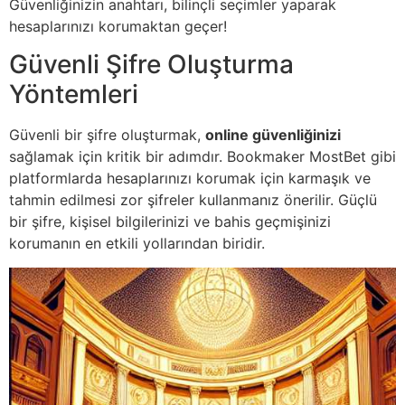
Güvenliğinizin anahtarı, bilinçli seçimler yaparak
hesaplarınızı korumaktan geçer!
Güvenli Şifre Oluşturma
Yöntemleri
Güvenli bir şifre oluşturmak,
online güvenliğinizi
sağlamak için kritik bir adımdır. Bookmaker MostBet gibi
platformlarda hesaplarınızı korumak için karmaşık ve
tahmin edilmesi zor şifreler kullanmanız önerilir. Güçlü
bir şifre, kişisel bilgilerinizi ve bahis geçmişinizi
korumanın en etkili yollarından biridir.