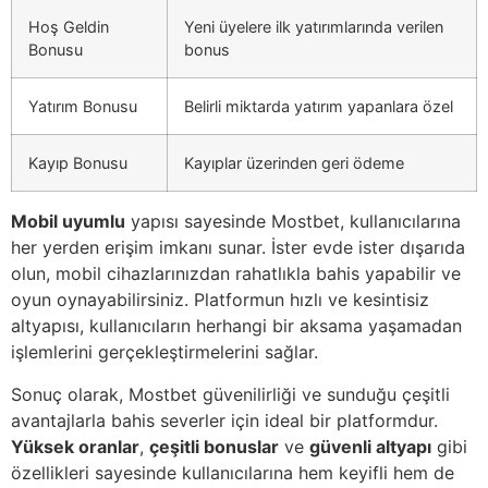
Hoş Geldin
Yeni üyelere ilk yatırımlarında verilen
Bonusu
bonus
Yatırım Bonusu
Belirli miktarda yatırım yapanlara özel
Kayıp Bonusu
Kayıplar üzerinden geri ödeme
Mobil uyumlu
yapısı sayesinde Mostbet, kullanıcılarına
her yerden erişim imkanı sunar. İster evde ister dışarıda
olun, mobil cihazlarınızdan rahatlıkla bahis yapabilir ve
oyun oynayabilirsiniz. Platformun hızlı ve kesintisiz
altyapısı, kullanıcıların herhangi bir aksama yaşamadan
işlemlerini gerçekleştirmelerini sağlar.
Sonuç olarak, Mostbet güvenilirliği ve sunduğu çeşitli
avantajlarla bahis severler için ideal bir platformdur.
Yüksek oranlar
,
çeşitli bonuslar
ve
güvenli altyapı
gibi
özellikleri sayesinde kullanıcılarına hem keyifli hem de