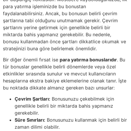
para yatırma işleminizde bu bonustan
faydalanabilirsiniz. Ancak, bu bonusun belirli çevrim
şartlarına tabi olduğunu unutmamak gerekir. Çevrim
şartlarını yerine getirmek için genellikle belirli bir
miktarda bahis yapmanız gerekebilir. Bu nedenle,
bonusu kullanmadan önce şartları dikkatlice okumak ve
stratejinizi buna göre belirlemek önemlidir.
Bir diğer önemli fırsat ise
para yatırma bonuslarıdır
. Bu
tür bonuslar genellikle belirli dönemlerde veya özel
etkinlikler sırasında sunulur ve mevcut kullanıcıların
hesaplarına ekstra bakiye eklemelerine olanak tanır. İşte
bu noktada dikkate almanız gereken bazı unsurlar:
Çevrim Şartları:
Bonusunuzu çekebilmek için
genellikle belirli bir miktarda bahis yapmanız
gerekebilir.
Süre Sınırları:
Bonusunuzu kullanmak için belirli bir
zaman dilimi olabilir.