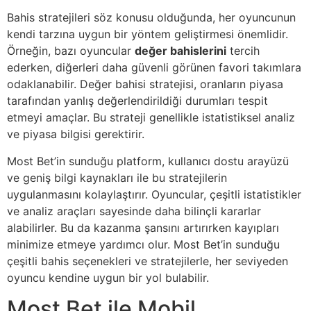
Bahis stratejileri söz konusu olduğunda, her oyuncunun
kendi tarzına uygun bir yöntem geliştirmesi önemlidir.
Örneğin, bazı oyuncular
değer bahislerini
tercih
ederken, diğerleri daha güvenli görünen favori takımlara
odaklanabilir. Değer bahisi stratejisi, oranların piyasa
tarafından yanlış değerlendirildiği durumları tespit
etmeyi amaçlar. Bu strateji genellikle istatistiksel analiz
ve piyasa bilgisi gerektirir.
Most Bet’in sunduğu platform, kullanıcı dostu arayüzü
ve geniş bilgi kaynakları ile bu stratejilerin
uygulanmasını kolaylaştırır. Oyuncular, çeşitli istatistikler
ve analiz araçları sayesinde daha bilinçli kararlar
alabilirler. Bu da kazanma şansını artırırken kayıpları
minimize etmeye yardımcı olur. Most Bet’in sunduğu
çeşitli bahis seçenekleri ve stratejilerle, her seviyeden
oyuncu kendine uygun bir yol bulabilir.
Most Bet ile Mobil