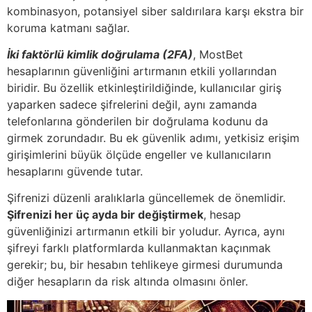
kombinasyon, potansiyel siber saldırılara karşı ekstra bir
koruma katmanı sağlar.
İki faktörlü kimlik doğrulama (2FA)
, MostBet
hesaplarının güvenliğini artırmanın etkili yollarından
biridir. Bu özellik etkinleştirildiğinde, kullanıcılar giriş
yaparken sadece şifrelerini değil, aynı zamanda
telefonlarına gönderilen bir doğrulama kodunu da
girmek zorundadır. Bu ek güvenlik adımı, yetkisiz erişim
girişimlerini büyük ölçüde engeller ve kullanıcıların
hesaplarını güvende tutar.
Şifrenizi düzenli aralıklarla güncellemek de önemlidir.
Şifrenizi her üç ayda bir değiştirmek
, hesap
güvenliğinizi artırmanın etkili bir yoludur. Ayrıca, aynı
şifreyi farklı platformlarda kullanmaktan kaçınmak
gerekir; bu, bir hesabın tehlikeye girmesi durumunda
diğer hesapların da risk altında olmasını önler.