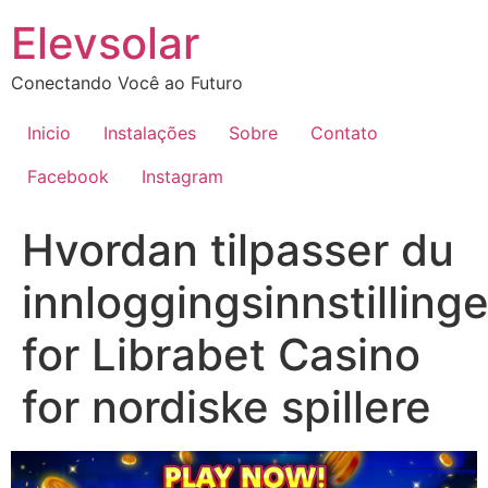
Ir
Elevsolar
para
o
Conectando Você ao Futuro
conteúdo
Inicio
Instalações
Sobre
Contato
Facebook
Instagram
Hvordan tilpasser du
innloggingsinnstillinge
for Librabet Casino
for nordiske spillere