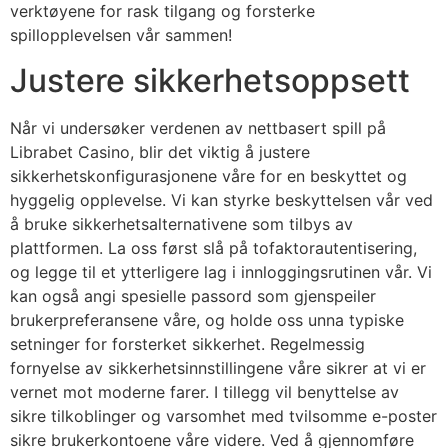
verktøyene for rask tilgang og forsterke
spillopplevelsen vår sammen!
Justere sikkerhetsoppsett
Når vi undersøker verdenen av nettbasert spill på
Librabet Casino, blir det viktig å justere
sikkerhetskonfigurasjonene våre for en beskyttet og
hyggelig opplevelse. Vi kan styrke beskyttelsen vår ved
å bruke sikkerhetsalternativene som tilbys av
plattformen. La oss først slå på tofaktorautentisering,
og legge til et ytterligere lag i innloggingsrutinen vår. Vi
kan også angi spesielle passord som gjenspeiler
brukerpreferansene våre, og holde oss unna typiske
setninger for forsterket sikkerhet. Regelmessig
fornyelse av sikkerhetsinnstillingene våre sikrer at vi er
vernet mot moderne farer. I tillegg vil benyttelse av
sikre tilkoblinger og varsomhet med tvilsomme e-poster
sikre brukerkontoene våre videre. Ved å gjennomføre