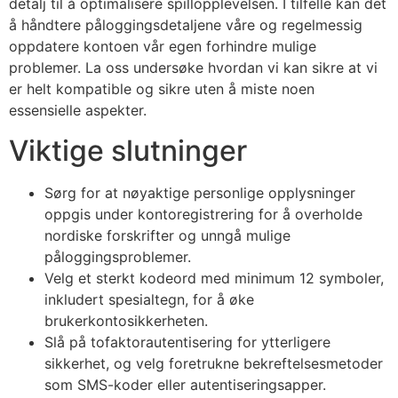
detalj til å optimalisere spillopplevelsen. I tilfelle kan det
å håndtere påloggingsdetaljene våre og regelmessig
oppdatere kontoen vår egen forhindre mulige
problemer. La oss undersøke hvordan vi kan sikre at vi
er helt kompatible og sikre uten å miste noen
essensielle aspekter.
Viktige slutninger
Sørg for at nøyaktige personlige opplysninger
oppgis under kontoregistrering for å overholde
nordiske forskrifter og unngå mulige
påloggingsproblemer.
Velg et sterkt kodeord med minimum 12 symboler,
inkludert spesialtegn, for å øke
brukerkontosikkerheten.
Slå på tofaktorautentisering for ytterligere
sikkerhet, og velg foretrukne bekreftelsesmetoder
som SMS-koder eller autentiseringsapper.