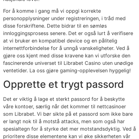
For å komme i gang må vi oppgi korrekte
personopplysninger under registreringen, i tråd med
disse forskriftene. Dette bidrar til en sømløs
innloggingsprosess senere. Det er også lurt å verifisere
at vi bruker en kompatibel device og en pålitelig
internettforbindelse for å unngå vanskeligheter. Ved å
gjøre oss kjent med disse kravene kan vi utforske den
fascinerende universet til Librabet Casino uten unødige
ventetider. La oss gjøre gaming-opplevelsen hyggelig!
Opprette et trygt passord
Det er viktig å lage et sterkt passord for å beskytte
våre kontoer, særlig når det kommer til nettcasinoer
som Librabet. Vi bør sikte på et passord som ikke bare
er langt nok til å motstå attacks, men som også har
spesialtegn for å styrke det mer motstandsdyktig. Ved å
prioritere disse elementene kan vi øke sikkerheten vår