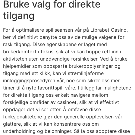
Bruke valg for direkte
tilgang
For å optimalisere spillseansen vår på Librabet Casino,
bør vi definitivt benytte oss av de mulige valgene for
rask tilgang. Disse egenskapene er laget med
brukerkomfort i fokus, slik at vi kan hoppe rett inn i
aktiviteten uten unødvendige forsinkelser. Ved å bruke
hjelpemidler som oppsparte brukeropplysninger og
tilgang med ett klikk, kan vi strømlinjeforme
innloggingsprosedyren vår, noe som sikrer oss mer
timer til å nyte favorittspill våre. I tillegg lar mulighetene
for direkte tilgang oss enkelt navigere mellom
forskjellige områder av casinoet, slik at vi effektivt
oppdager det vi ser etter. Å omfavne disse
funksjonalitetene gjør den generelle opplevelsen vår
glattere, slik at vi kan konsentrere oss om
underholdning og belønninger. Så la oss adoptere disse