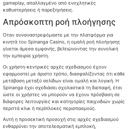
gameplay, απαλλαγμένο από ενοχλητικές
καθυστερήσεις ή παρεξηγήσεις.
Απρόσκοπτη ροή πλοήγησης
Όταν συναναστρεφόμαστε με την πλατφόρμα για
κινητά του Spinanga Casino, η ομαλή ροή πλοήγησης
γίνεται άμεσα εμφανής, βελτιώνοντας την συνολική
την εμπειρία χρήστη.
Οι χρήστη-κεντρικές αρχές σχεδιασμού έχουν
εφαρμοστεί με άριστο τρόπο, διασφαλίζοντας ότι κάθε
μετάβαση μεταξύ σελίδων είναι ομαλή και λογική. Η
Spinanga έχει σχεδιάσει σχολαστικά τη διεπαφή, έτσι
ώστε οι χρήστες να μπορούν να έχουν πρόσβαση σε
διάφορες λειτουργίες και κατηγορίες παιχνιδιών χωρίς
περιττά κλικ ή περίπλοκες περισπασμούς.
Αυτή η προσεκτική προσοχή στις αρχές σχεδιασμού
ενθαρρύνει την αποτελεσματική εμπλοκή,