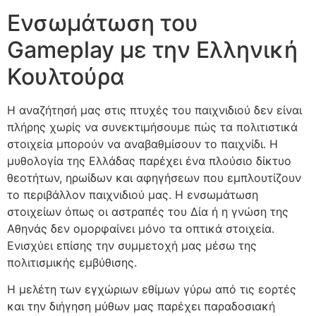
Ενσωμάτωση του
Gameplay με την Ελληνική
Κουλτούρα
Η αναζήτησή μας στις πτυχές του παιχνιδιού δεν είναι
πλήρης χωρίς να συνεκτιμήσουμε πώς τα πολιτιστικά
στοιχεία μπορούν να αναβαθμίσουν το παιχνίδι. Η
μυθολογία της Ελλάδας παρέχει ένα πλούσιο δίκτυο
θεοτήτων, ηρωίδων και αφηγήσεων που εμπλουτίζουν
το περιβάλλον παιχνιδιού μας. Η ενσωμάτωση
στοιχείων όπως οι αστραπές του Δία ή η γνώση της
Αθηνάς δεν ομορφαίνει μόνο τα οπτικά στοιχεία.
Ενισχύει επίσης την συμμετοχή μας μέσω της
πολιτισμικής εμβύθισης.
Η μελέτη των εγχώριων εθίμων γύρω από τις εορτές
και την διήγηση μύθων μας παρέχει παραδοσιακή