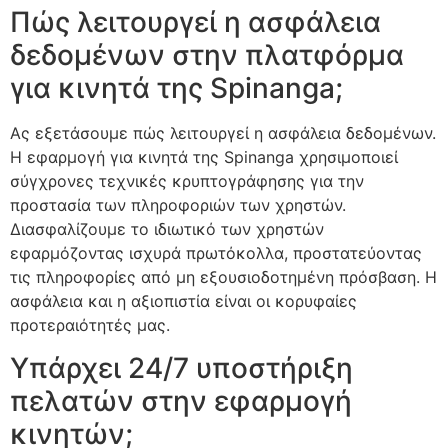
Πώς λειτουργεί η ασφάλεια
δεδομένων στην πλατφόρμα
για κινητά της Spinanga;
Ας εξετάσουμε πώς λειτουργεί η ασφάλεια δεδομένων.
Η εφαρμογή για κινητά της Spinanga χρησιμοποιεί
σύγχρονες τεχνικές κρυπτογράφησης για την
προστασία των πληροφοριών των χρηστών.
Διασφαλίζουμε το ιδιωτικό των χρηστών
εφαρμόζοντας ισχυρά πρωτόκολλα, προστατεύοντας
τις πληροφορίες από μη εξουσιοδοτημένη πρόσβαση. Η
ασφάλεια και η αξιοπιστία είναι οι κορυφαίες
προτεραιότητές μας.
Υπάρχει 24/7 υποστήριξη
πελατών στην εφαρμογή
κινητών;