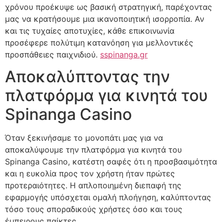
χρόνου προέκυψε ως βασική στρατηγική, παρέχοντας
μας να κρατήσουμε μια ικανοποιητική ισορροπία. Αν
και τις τυχαίες αποτυχίες, κάθε επικοινωνία
προσέφερε πολύτιμη κατανόηση για μελλοντικές
προσπάθειες παιχνιδιού.
sspinanga.gr
Αποκαλύπτοντας την
πλατφόρμα για κινητά του
Spinanga Casino
Όταν ξεκινήσαμε το μονοπάτι μας για να
αποκαλύψουμε την πλατφόρμα για κινητά του
Spinanga Casino, κατέστη σαφές ότι η προσβασιμότητα
και η ευκολία προς τον χρήστη ήταν πρώτες
προτεραιότητες. Η απλοποιημένη διεπαφή της
εφαρμογής υπόσχεται ομαλή πλοήγηση, καλύπτοντας
τόσο τους σποραδικούς χρήστες όσο και τους
έμπειρους παίκτες.