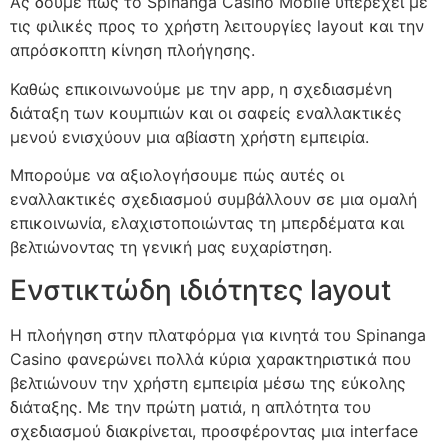
Ας δούμε πώς το Spinanga Casino Mobile υπερέχει με
τις φιλικές προς το χρήστη λειτουργίες layout και την
απρόσκοπτη κίνηση πλοήγησης.
Καθώς επικοινωνούμε με την app, η σχεδιασμένη
διάταξη των κουμπιών και οι σαφείς εναλλακτικές
μενού ενισχύουν μια αβίαστη χρήστη εμπειρία.
Μπορούμε να αξιολογήσουμε πώς αυτές οι
εναλλακτικές σχεδιασμού συμβάλλουν σε μια ομαλή
επικοινωνία, ελαχιστοποιώντας τη μπερδέματα και
βελτιώνοντας τη γενική μας ευχαρίστηση.
Ενστικτώδη ιδιότητες layout
Η πλοήγηση στην πλατφόρμα για κινητά του Spinanga
Casino φανερώνει πολλά κύρια χαρακτηριστικά που
βελτιώνουν την χρήστη εμπειρία μέσω της εύκολης
διάταξης. Με την πρώτη ματιά, η απλότητα του
σχεδιασμού διακρίνεται, προσφέροντας μια interface