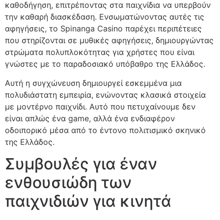
καθοδήγηση, επιτρέποντας στα παιχνίδια να υπερβούν
την καθαρή διασκέδαση. Ενσωματώνοντας αυτές τις
αφηγήσεις, το Spinanga Casino παρέχει περιπέτειες
που στηρίζονται σε μυθικές αφηγήσεις, δημιουργώντας
στρώματα πολυπλοκότητας για χρήστες που είναι
γνώστες με το παραδοσιακό υπόβαθρο της Ελλάδος.
Αυτή η συγχώνευση δημιουργεί εσκεμμένα μια
πολυδιάστατη εμπειρία, ενώνοντας κλασικά στοιχεία
με μοντέρνο παιχνίδι. Αυτό που πετυχαίνουμε δεν
είναι απλώς ένα game, αλλά ένα ενδιαφέρον
οδοιπορικό μέσα από το έντονο πολιτισμικό σκηνικό
της Ελλάδος.
Συμβουλές για έναν
ενθουσιώδη των
παιχνιδιών για κινητά