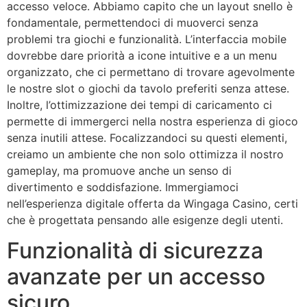
accesso veloce. Abbiamo capito che un layout snello è
fondamentale, permettendoci di muoverci senza
problemi tra giochi e funzionalità. L’interfaccia mobile
dovrebbe dare priorità a icone intuitive e a un menu
organizzato, che ci permettano di trovare agevolmente
le nostre slot o giochi da tavolo preferiti senza attese.
Inoltre, l’ottimizzazione dei tempi di caricamento ci
permette di immergerci nella nostra esperienza di gioco
senza inutili attese. Focalizzandoci su questi elementi,
creiamo un ambiente che non solo ottimizza il nostro
gameplay, ma promuove anche un senso di
divertimento e soddisfazione. Immergiamoci
nell’esperienza digitale offerta da Wingaga Casino, certi
che è progettata pensando alle esigenze degli utenti.
Funzionalità di sicurezza
avanzate per un accesso
sicuro