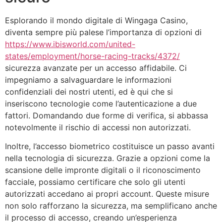
Esplorando il mondo digitale di Wingaga Casino,
diventa sempre più palese l’importanza di opzioni di
https://www.ibisworld.com/united-
states/employment/horse-racing-tracks/4372/
sicurezza avanzate per un accesso affidabile. Ci
impegniamo a salvaguardare le informazioni
confidenziali dei nostri utenti, ed è qui che si
inseriscono tecnologie come l’autenticazione a due
fattori. Domandando due forme di verifica, si abbassa
notevolmente il rischio di accessi non autorizzati.
Inoltre, l’accesso biometrico costituisce un passo avanti
nella tecnologia di sicurezza. Grazie a opzioni come la
scansione delle impronte digitali o il riconoscimento
facciale, possiamo certificare che solo gli utenti
autorizzati accedano ai propri account. Queste misure
non solo rafforzano la sicurezza, ma semplificano anche
il processo di accesso, creando un’esperienza