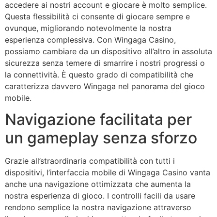
accedere ai nostri account e giocare è molto semplice.
Questa flessibilità ci consente di giocare sempre e
ovunque, migliorando notevolmente la nostra
esperienza complessiva. Con Wingaga Casino,
possiamo cambiare da un dispositivo all’altro in assoluta
sicurezza senza temere di smarrire i nostri progressi o
la connettività. È questo grado di compatibilità che
caratterizza davvero Wingaga nel panorama del gioco
mobile.
Navigazione facilitata per
un gameplay senza sforzo
Grazie all’straordinaria compatibilità con tutti i
dispositivi, l’interfaccia mobile di Wingaga Casino vanta
anche una navigazione ottimizzata che aumenta la
nostra esperienza di gioco. I controlli facili da usare
rendono semplice la nostra navigazione attraverso