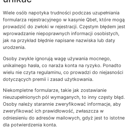
Wiele osób napotyka trudności podczas uzupełniania
formularza rejestracyjnego w kasynie Qbet, które mogą
prowadzić do zwłoki w rejestracji. Częstym błędem jest
wprowadzanie niepoprawnych informacji osobistych,
jak na przykład błędnie napisane nazwiska lub daty
urodzenia.
Osoby zwykle ignorują wagę używania mocnego,
unikalnego hasła, co naraża konta na ryzyko. Ponadto
wielu nie czyta regulaminu, co prowadzi do niejasności
dotyczących premii i zasad użytkowania.
Niekompletne formularze, takie jak zostawianie
nieuzupełnionych pól wymaganych, to inny częsty błąd.
Osoby należy starannie zweryfikować informacje, aby
zweryfikować ich prawidłowość, zwłaszcza w
odniesieniu do adresów mailowych, gdyż jest to istotne
dla potwierdzenia konta.