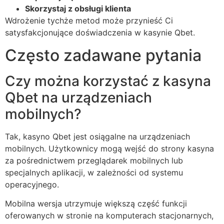
Skorzystaj z obsługi klienta
Wdrożenie tychże metod może przynieść Ci
satysfakcjonujące doświadczenia w kasynie Qbet.
Często zadawane pytania
Czy można korzystać z kasyna
Qbet na urządzeniach
mobilnych?
Tak, kasyno Qbet jest osiągalne na urządzeniach
mobilnych. Użytkownicy mogą wejść do strony kasyna
za pośrednictwem przeglądarek mobilnych lub
specjalnych aplikacji, w zależności od systemu
operacyjnego.
Mobilna wersja utrzymuje większą część funkcji
oferowanych w stronie na komputerach stacjonarnych,