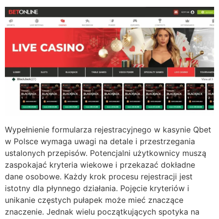
Wypełnienie formularza rejestracyjnego w kasynie Qbet
w Polsce wymaga uwagi na detale i przestrzegania
ustalonych przepisów. Potencjalni użytkownicy muszą
zaspokajać kryteria wiekowe i przekazać dokładne
dane osobowe. Każdy krok procesu rejestracji jest
istotny dla płynnego działania. Pojęcie kryteriów i
unikanie częstych pułapek może mieć znaczące
znaczenie. Jednak wielu początkujących spotyka na