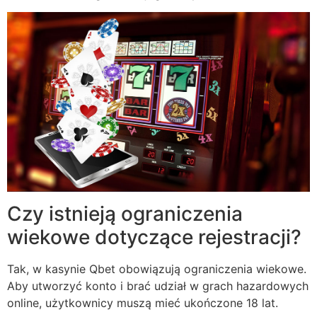
Czy istnieją ograniczenia
wiekowe dotyczące rejestracji?
Tak, w kasynie Qbet obowiązują ograniczenia wiekowe.
Aby utworzyć konto i brać udział w grach hazardowych
online, użytkownicy muszą mieć ukończone 18 lat.