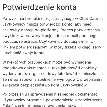
Potwierdzenie konta
Po wysłaniu formularza rejestracyjnego w Qbet Casino,
użytkownicy muszą potwierdzić konto, aby mieć
całkowity dostęp do platformy. Proces potwierdzenia
zwykle zawiera weryfikację adresu e-mail podanego
podczas rejestracji. Użytkownicy dostają e-mail z
linkiem potwierdzającym, w który trzeba kliknąć, żeby
uruchomić swoje konto.
W niektórych przypadkach może być wymagana
dodatkowa dokumentacja, taka jak dowód osobisty
wydany przez organ rządowy lub dowód zamieszkania.
Ten etap zapewnia spełnienie wymogów z przepisami i
zwiększa bezpieczeństwo kont użytkowników.
Po przesłaniu i sprawdzeniu niezbędnej dokumentacji
użytkownicy otrzymają powiadomienie o zatwierdzeniu.
Zakończenie procesu sprawdzenia pozwala