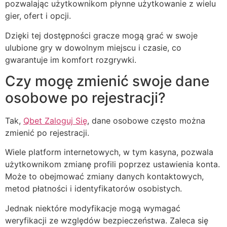
pozwalając użytkownikom płynne użytkowanie z wielu
gier, ofert i opcji.
Dzięki tej dostępności gracze mogą grać w swoje
ulubione gry w dowolnym miejscu i czasie, co
gwarantuje im komfort rozgrywki.
Czy mogę zmienić swoje dane
osobowe po rejestracji?
Tak,
Qbet Zaloguj Się
, dane osobowe często można
zmienić po rejestracji.
Wiele platform internetowych, w tym kasyna, pozwala
użytkownikom zmianę profili poprzez ustawienia konta.
Może to obejmować zmiany danych kontaktowych,
metod płatności i identyfikatorów osobistych.
Jednak niektóre modyfikacje mogą wymagać
weryfikacji ze względów bezpieczeństwa. Zaleca się