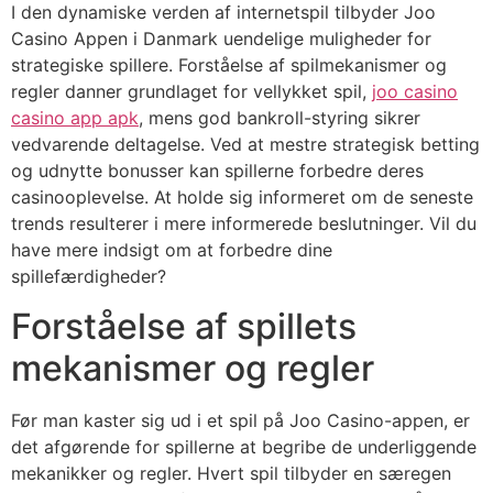
I den dynamiske verden af internetspil tilbyder Joo
Casino Appen i Danmark uendelige muligheder for
strategiske spillere. Forståelse af spilmekanismer og
regler danner grundlaget for vellykket spil,
joo casino
casino app apk
, mens god bankroll-styring sikrer
vedvarende deltagelse. Ved at mestre strategisk betting
og udnytte bonusser kan spillerne forbedre deres
casinooplevelse. At holde sig informeret om de seneste
trends resulterer i mere informerede beslutninger. Vil du
have mere indsigt om at forbedre dine
spillefærdigheder?
Forståelse af spillets
mekanismer og regler
Før man kaster sig ud i et spil på Joo Casino-appen, er
det afgørende for spillerne at begribe de underliggende
mekanikker og regler. Hvert spil tilbyder en særegen