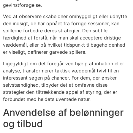
gevinstforøgelse.
Ved at observere skabeloner omhyggeligt eller udnytte
den indsigt, de har opnået fra forrige sessioner, kan
spillerne forbedre deres strategier. Den subtile
færdighed at forstå, når man skal acceptere dristige
væddemål, eller på hvilket tidspunkt tilbageholdenhed
er viseligt, definerer garvede spillere.
Ligegyldigt om det foregår ved hjælp af intuition eller
analyse, transformerer taktisk væddemål tvivl til en
interessant søgen på chancer. For dem, der ønsker
selvstændighed, tilbyder det at omfavne disse
strategier den tiltrækkende appel af styring, der er
forbundet med heldets uventede natur.
Anvendelse af belønninger
og tilbud