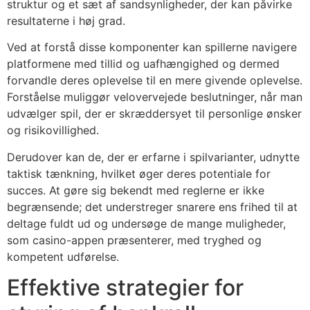
struktur og et sæt af sandsynligheder, der kan påvirke
resultaterne i høj grad.
Ved at forstå disse komponenter kan spillerne navigere
platformene med tillid og uafhængighed og dermed
forvandle deres oplevelse til en mere givende oplevelse.
Forståelse muliggør velovervejede beslutninger, når man
udvælger spil, der er skræddersyet til personlige ønsker
og risikovillighed.
Derudover kan de, der er erfarne i spilvarianter, udnytte
taktisk tænkning, hvilket øger deres potentiale for
succes. At gøre sig bekendt med reglerne er ikke
begrænsende; det understreger snarere ens frihed til at
deltage fuldt ud og undersøge de mange muligheder,
som casino-appen præsenterer, med tryghed og
kompetent udførelse.
Effektive strategier for