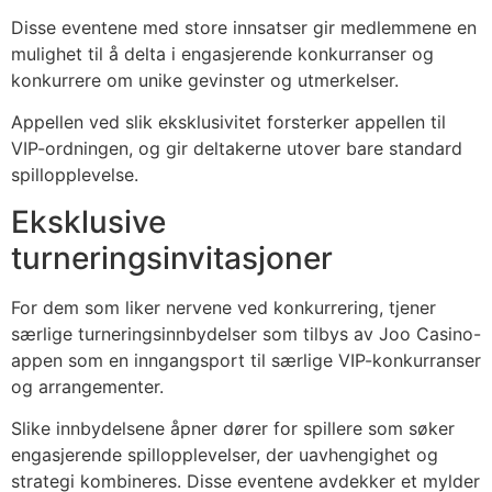
Disse eventene med store innsatser gir medlemmene en
mulighet til å delta i engasjerende konkurranser og
konkurrere om unike gevinster og utmerkelser.
Appellen ved slik eksklusivitet forsterker appellen til
VIP-ordningen, og gir deltakerne utover bare standard
spillopplevelse.
Eksklusive
turneringsinvitasjoner
For dem som liker nervene ved konkurrering, tjener
særlige turneringsinnbydelser som tilbys av Joo Casino-
appen som en inngangsport til særlige VIP-konkurranser
og arrangementer.
Slike innbydelsene åpner dører for spillere som søker
engasjerende spillopplevelser, der uavhengighet og
strategi kombineres. Disse eventene avdekker et mylder