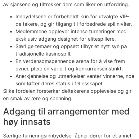
av sjansene og tiltrekker dem som liker en utfordring.
Innbydelsene er forbeholdt kun for utvalgte VIP-
deltakere, og gir tilgang til forbedrede spillnivåer.
Medlemmene opplever intense turneringer med
eksklusiv adgang designet for elitespillere.
Særlige temaer og oppsett tilbyr et nytt syn på
tradisjonelle kasinospill.
En verdensomspennende arena for å vise frem
evner, pleie en variert og konkurranseinstinkt.
Anerkjennelse og utmerkelser venter vinnerne, noe
som løfter deres status i fellesskapet.
Slike fordelen forsterker deltakerens opplevelse og gir
en smak av ære og spenning.
Adgang til arrangementer med
høy innsats
Særlige turneringsinnbydelser åpner dører for et annet