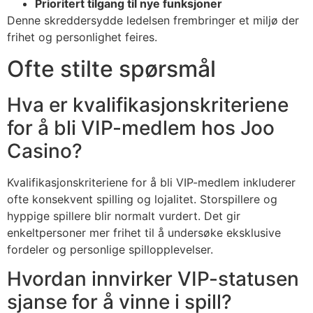
Prioritert tilgang til nye funksjoner
Denne skreddersydde ledelsen frembringer et miljø der
frihet og personlighet feires.
Ofte stilte spørsmål
Hva er kvalifikasjonskriteriene
for å bli VIP-medlem hos Joo
Casino?
Kvalifikasjonskriteriene for å bli VIP-medlem inkluderer
ofte konsekvent spilling og lojalitet. Storspillere og
hyppige spillere blir normalt vurdert. Det gir
enkeltpersoner mer frihet til å undersøke eksklusive
fordeler og personlige spillopplevelser.
Hvordan innvirker VIP-statusen
sjanse for å vinne i spill?