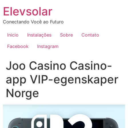
Ir
Elevsolar
para
o
Conectando Você ao Futuro
conteúdo
Inicio
Instalações
Sobre
Contato
Facebook
Instagram
Joo Casino Casino-
app VIP-egenskaper
Norge