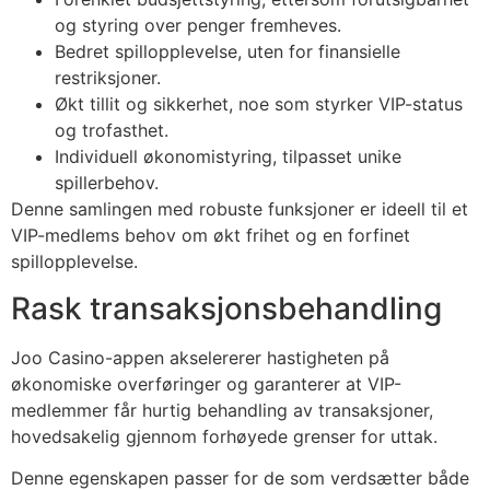
og styring over penger fremheves.
Bedret spillopplevelse, uten for finansielle
restriksjoner.
Økt tillit og sikkerhet, noe som styrker VIP-status
og trofasthet.
Individuell økonomistyring, tilpasset unike
spillerbehov.
Denne samlingen med robuste funksjoner er ideell til et
VIP-medlems behov om økt frihet og en forfinet
spillopplevelse.
Rask transaksjonsbehandling
Joo Casino-appen akselererer hastigheten på
økonomiske overføringer og garanterer at VIP-
medlemmer får hurtig behandling av transaksjoner,
hovedsakelig gjennom forhøyede grenser for uttak.
Denne egenskapen passer for de som verdsætter både