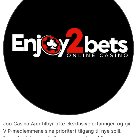
Joo Casino App tilbyr ofte eksklusive erfaringer, og gir
VIP-medlemmene sine prioritert tilgang til nye spill.