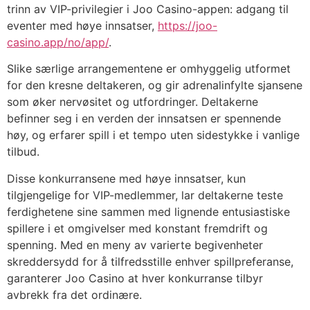
trinn av VIP-privilegier i Joo Casino-appen: adgang til
eventer med høye innsatser,
https://joo-
casino.app/no/app/
.
Slike særlige arrangementene er omhyggelig utformet
for den kresne deltakeren, og gir adrenalinfylte sjansene
som øker nervøsitet og utfordringer. Deltakerne
befinner seg i en verden der innsatsen er spennende
høy, og erfarer spill i et tempo uten sidestykke i vanlige
tilbud.
Disse konkurransene med høye innsatser, kun
tilgjengelige for VIP-medlemmer, lar deltakerne teste
ferdighetene sine sammen med lignende entusiastiske
spillere i et omgivelser med konstant fremdrift og
spenning. Med en meny av varierte begivenheter
skreddersydd for å tilfredsstille enhver spillpreferanse,
garanterer Joo Casino at hver konkurranse tilbyr
avbrekk fra det ordinære.