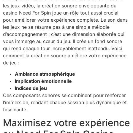
les jeux vidéo, la création sonore enveloppante du
casino Need For Spin joue un rôle tout aussi crucial
pour améliorer votre expérience complète. Le son dans
les jeux ne se résume pas à une simple mélodie
d’accompagnement ; c’est une dimension élaborée qui
vous immerge au cœur du jeu. Il crée un fond sonore
qui rend chaque tour incroyablement inattendu. Voici
comment la création sonore améliore votre expérience
de jeu :
Ambiance atmosphérique
Implication émotionnelle
Indices de jeu
Ces composants sonores se combinent pour renforcer
l’immersion, rendant chaque session plus dynamique et
fascinante.
Maximisez votre expérience