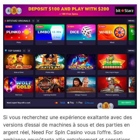
Si vous recherchez une expérience exaltante avec des
versions d’essai de machines à sous et des parties en
argent réel, Need For SpIn Casino vous l’offre. Son
ambiance envoûtante allie entraînement et sensations