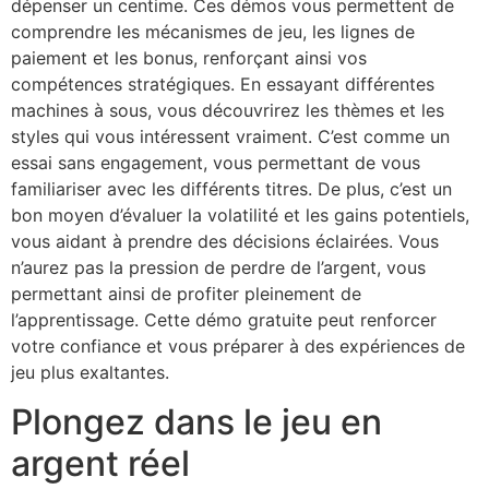
dépenser un centime. Ces démos vous permettent de
comprendre les mécanismes de jeu, les lignes de
paiement et les bonus, renforçant ainsi vos
compétences stratégiques. En essayant différentes
machines à sous, vous découvrirez les thèmes et les
styles qui vous intéressent vraiment. C’est comme un
essai sans engagement, vous permettant de vous
familiariser avec les différents titres. De plus, c’est un
bon moyen d’évaluer la volatilité et les gains potentiels,
vous aidant à prendre des décisions éclairées. Vous
n’aurez pas la pression de perdre de l’argent, vous
permettant ainsi de profiter pleinement de
l’apprentissage. Cette démo gratuite peut renforcer
votre confiance et vous préparer à des expériences de
jeu plus exaltantes.
Plongez dans le jeu en
argent réel