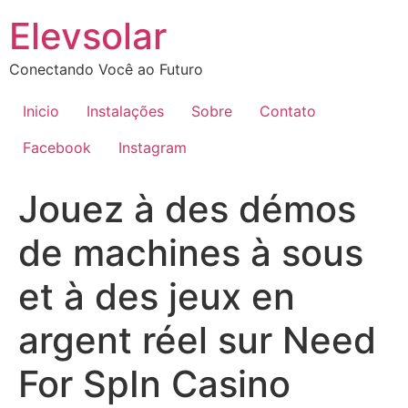
Ir
Elevsolar
para
o
Conectando Você ao Futuro
conteúdo
Inicio
Instalações
Sobre
Contato
Facebook
Instagram
Jouez à des démos
de machines à sous
et à des jeux en
argent réel sur Need
For SpIn Casino