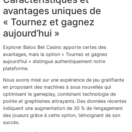
avantages uniques de
« Tournez et gagnez
aujourd’hui »
Explorer Baloo Bet Casino apporte certes des
avantages, mais la option « Tournez et gagnez
aujourd’hui » distingue authentiquement notre
plateforme.
Nous avons misé sur une expérience de jeu gratifiante
en proposant des machines à sous nouvelles qui
optimisent le gameplay, combinant technologie de
pointe et graphismes attrayants. Des données récentes
indiquent une augmentation de 30 % de l’engagement
des joueurs grâce à cette option, témoignant de son
succès.