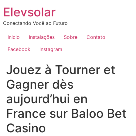
Ir
Elevsolar
para
o
Conectando Você ao Futuro
conteúdo
Inicio
Instalações
Sobre
Contato
Facebook
Instagram
Jouez à Tourner et
Gagner dès
aujourd’hui en
France sur Baloo Bet
Casino