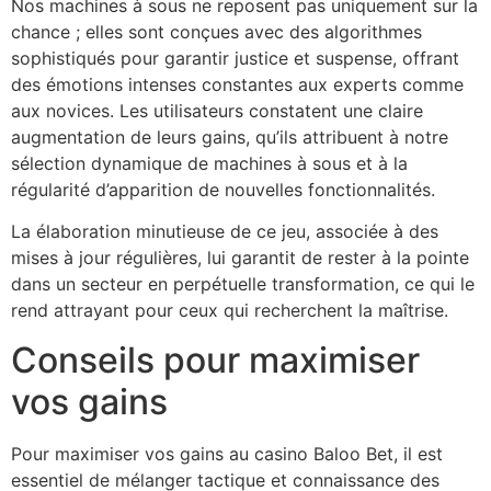
Nos machines à sous ne reposent pas uniquement sur la
chance ; elles sont conçues avec des algorithmes
sophistiqués pour garantir justice et suspense, offrant
des émotions intenses constantes aux experts comme
aux novices. Les utilisateurs constatent une claire
augmentation de leurs gains, qu’ils attribuent à notre
sélection dynamique de machines à sous et à la
régularité d’apparition de nouvelles fonctionnalités.
La élaboration minutieuse de ce jeu, associée à des
mises à jour régulières, lui garantit de rester à la pointe
dans un secteur en perpétuelle transformation, ce qui le
rend attrayant pour ceux qui recherchent la maîtrise.
Conseils pour maximiser
vos gains
Pour maximiser vos gains au casino Baloo Bet, il est
essentiel de mélanger tactique et connaissance des