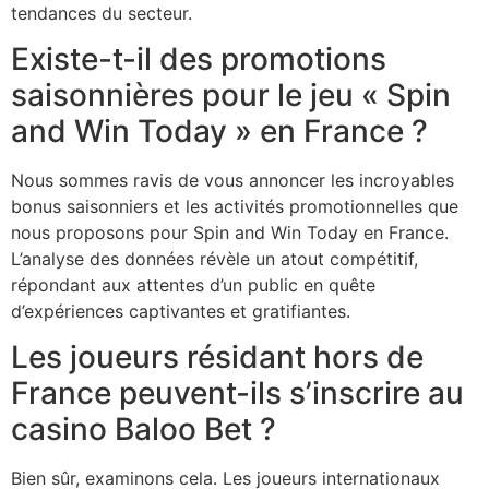
tendances du secteur.
Existe-t-il des promotions
saisonnières pour le jeu « Spin
and Win Today » en France ?
Nous sommes ravis de vous annoncer les incroyables
bonus saisonniers et les activités promotionnelles que
nous proposons pour Spin and Win Today en France.
L’analyse des données révèle un atout compétitif,
répondant aux attentes d’un public en quête
d’expériences captivantes et gratifiantes.
Les joueurs résidant hors de
France peuvent-ils s’inscrire au
casino Baloo Bet ?
Bien sûr, examinons cela. Les joueurs internationaux