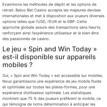
Examinons les méthodes de dépôt et les options de
retrait. Baloo Bet Casino accepte les majeures devises
internationales et met à disposition aux joueurs diverses
options telles que l’USD, l’EUR et le GBP. Cette
approche globale assure des transactions sans heurts,
renforçant ainsi l’expérience utilisateur et le bien-être
des passionnés de casino.
Le jeu « Spin and Win Today »
est-il disponible sur appareils
mobiles ?
Oui, « Spin and Win Today » est accessible sur mobiles.
Nous garantissons une expérience de jeu mobile fluide
et optimisée sur toutes les plates-formes, pour une
expérience d’utilisateur optimale. Les statistiques
montrent que 75 % des joueurs préfèrent le mobile, ce
qui témoigne de notre détermination à anticiper les