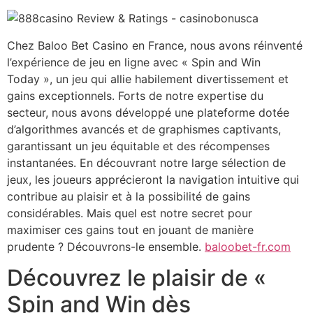
Chez Baloo Bet Casino en France, nous avons réinventé
l’expérience de jeu en ligne avec « Spin and Win
Today », un jeu qui allie habilement divertissement et
gains exceptionnels. Forts de notre expertise du
secteur, nous avons développé une plateforme dotée
d’algorithmes avancés et de graphismes captivants,
garantissant un jeu équitable et des récompenses
instantanées. En découvrant notre large sélection de
jeux, les joueurs apprécieront la navigation intuitive qui
contribue au plaisir et à la possibilité de gains
considérables. Mais quel est notre secret pour
maximiser ces gains tout en jouant de manière
prudente ? Découvrons-le ensemble.
baloobet-fr.com
Découvrez le plaisir de «
Spin and Win dès