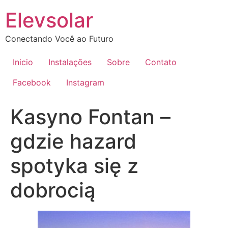
Ir
Elevsolar
para
o
Conectando Você ao Futuro
conteúdo
Inicio
Instalações
Sobre
Contato
Facebook
Instagram
Kasyno Fontan –
gdzie hazard
spotyka się z
dobrocią