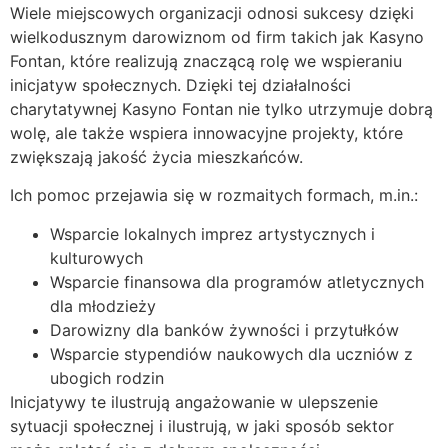
Wiele miejscowych organizacji odnosi sukcesy dzięki
wielkodusznym darowiznom od firm takich jak Kasyno
Fontan, które realizują znaczącą rolę we wspieraniu
inicjatyw społecznych. Dzięki tej działalności
charytatywnej Kasyno Fontan nie tylko utrzymuje dobrą
wolę, ale także wspiera innowacyjne projekty, które
zwiększają jakość życia mieszkańców.
Ich pomoc przejawia się w rozmaitych formach, m.in.:
Wsparcie lokalnych imprez artystycznych i
kulturowych
Wsparcie finansowa dla programów atletycznych
dla młodzieży
Darowizny dla banków żywności i przytułków
Wsparcie stypendiów naukowych dla uczniów z
ubogich rodzin
Inicjatywy te ilustrują angażowanie w ulepszenie
sytuacji społecznej i ilustrują, w jaki sposób sektor