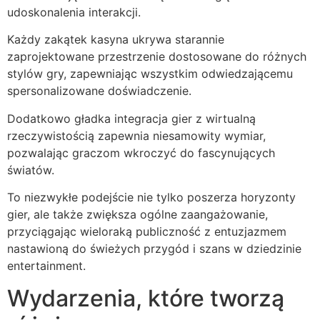
udoskonalenia interakcji.
Każdy zakątek kasyna ukrywa starannie
zaprojektowane przestrzenie dostosowane do różnych
stylów gry, zapewniając wszystkim odwiedzającemu
spersonalizowane doświadczenie.
Dodatkowo gładka integracja gier z wirtualną
rzeczywistością zapewnia niesamowity wymiar,
pozwalając graczom wkroczyć do fascynujących
światów.
To niezwykłe podejście nie tylko poszerza horyzonty
gier, ale także zwiększa ogólne zaangażowanie,
przyciągając wieloraką publiczność z entuzjazmem
nastawioną do świeżych przygód i szans w dziedzinie
entertainment.
Wydarzenia, które tworzą