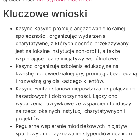
Kluczowe wnioski
Kasyno Kasyno promuje angażowanie lokalnej
społeczności, organizując wydarzenia
charytatywne, z których dochód przekazywany
jest na lokalne instytucje non-profit, a także
wspierające liczne inicjatywy wspólnotowe.
Kasyno organizuje szkolenia edukacyjne na
kwestię odpowiedzialnej gry, promując bezpieczną
i rozważną grę dla każdego klientów.
Kasyno Fontan stanowi niepowtarzalne połączenie
hazardowych i dobroczynności. Łączy ono
wydarzenia rozrywkowe ze wsparciem funduszy
na rzecz lokalnych instytucji charytatywnych i
projektów.
Regularne wspieranie młodzieżowych inicjatyw
sportowych i przyznawanie stypendiów uczniom