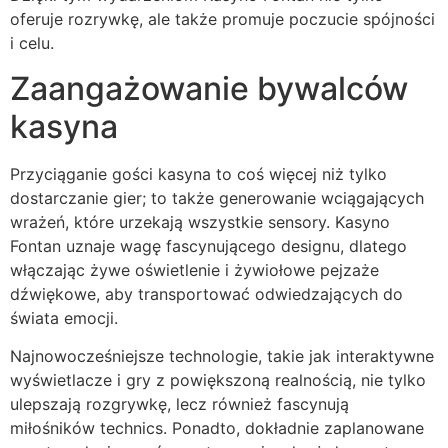
oferuje rozrywkę, ale także promuje poczucie spójności
i celu.
Zaangażowanie bywalców
kasyna
Przyciąganie gości kasyna to coś więcej niż tylko
dostarczanie gier; to także generowanie wciągających
wrażeń, które urzekają wszystkie sensory. Kasyno
Fontan uznaje wagę fascynującego designu, dlatego
włączając żywe oświetlenie i żywiołowe pejzaże
dźwiękowe, aby transportować odwiedzających do
świata emocji.
Najnowocześniejsze technologie, takie jak interaktywne
wyświetlacze i gry z powiększoną realnością, nie tylko
ulepszają rozgrywkę, lecz również fascynują
miłośników technics. Ponadto, dokładnie zaplanowane