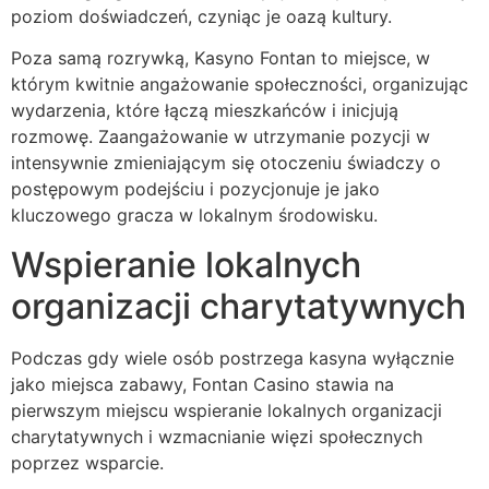
poziom doświadczeń, czyniąc je oazą kultury.
Poza samą rozrywką, Kasyno Fontan to miejsce, w
którym kwitnie angażowanie społeczności, organizując
wydarzenia, które łączą mieszkańców i inicjują
rozmowę. Zaangażowanie w utrzymanie pozycji w
intensywnie zmieniającym się otoczeniu świadczy o
postępowym podejściu i pozycjonuje je jako
kluczowego gracza w lokalnym środowisku.
Wspieranie lokalnych
organizacji charytatywnych
Podczas gdy wiele osób postrzega kasyna wyłącznie
jako miejsca zabawy, Fontan Casino stawia na
pierwszym miejscu wspieranie lokalnych organizacji
charytatywnych i wzmacnianie więzi społecznych
poprzez wsparcie.