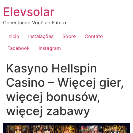
Ir
Elevsolar
para
o
Conectando Você ao Futuro
conteúdo
Inicio
Instalações
Sobre
Contato
Facebook
Instagram
Kasyno Hellspin
Casino – Więcej gier,
więcej bonusów,
więcej zabawy