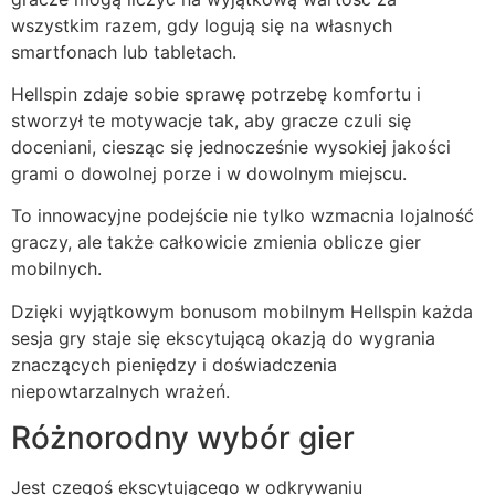
wszystkim razem, gdy logują się na własnych
smartfonach lub tabletach.
Hellspin zdaje sobie sprawę potrzebę komfortu i
stworzył te motywacje tak, aby gracze czuli się
doceniani, ciesząc się jednocześnie wysokiej jakości
grami o dowolnej porze i w dowolnym miejscu.
To innowacyjne podejście nie tylko wzmacnia lojalność
graczy, ale także całkowicie zmienia oblicze gier
mobilnych.
Dzięki wyjątkowym bonusom mobilnym Hellspin każda
sesja gry staje się ekscytującą okazją do wygrania
znaczących pieniędzy i doświadczenia
niepowtarzalnych wrażeń.
Różnorodny wybór gier
Jest czegoś ekscytującego w odkrywaniu