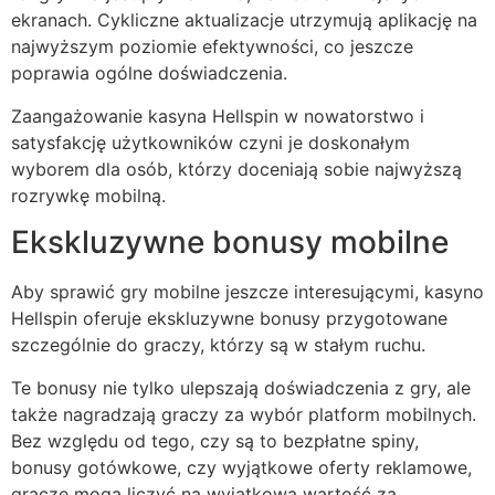
ekranach. Cykliczne aktualizacje utrzymują aplikację na
najwyższym poziomie efektywności, co jeszcze
poprawia ogólne doświadczenia.
Zaangażowanie kasyna Hellspin w nowatorstwo i
satysfakcję użytkowników czyni je doskonałym
wyborem dla osób, którzy doceniają sobie najwyższą
rozrywkę mobilną.
Ekskluzywne bonusy mobilne
Aby sprawić gry mobilne jeszcze interesującymi, kasyno
Hellspin oferuje ekskluzywne bonusy przygotowane
szczególnie do graczy, którzy są w stałym ruchu.
Te bonusy nie tylko ulepszają doświadczenia z gry, ale
także nagradzają graczy za wybór platform mobilnych.
Bez względu od tego, czy są to bezpłatne spiny,
bonusy gotówkowe, czy wyjątkowe oferty reklamowe,
gracze mogą liczyć na wyjątkową wartość za