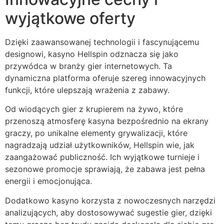
wyjątkowe oferty
Dzięki zaawansowanej technologii i fascynującemu
designowi, kasyno Hellspin odznacza się jako
przywódca w branży gier internetowych. Ta
dynamiczna platforma oferuje szereg innowacyjnych
funkcji, które ulepszają wrażenia z zabawy.
Od wiodących gier z krupierem na żywo, które
przenoszą atmosferę kasyna bezpośrednio na ekrany
graczy, po unikalne elementy grywalizacji, które
nagradzają udział użytkowników, Hellspin wie, jak
zaangażować publiczność. Ich wyjątkowe turnieje i
sezonowe promocje sprawiają, że zabawa jest pełna
energii i emocjonująca.
Dodatkowo kasyno korzysta z nowoczesnych narzędzi
analizujących, aby dostosowywać sugestie gier, dzięki