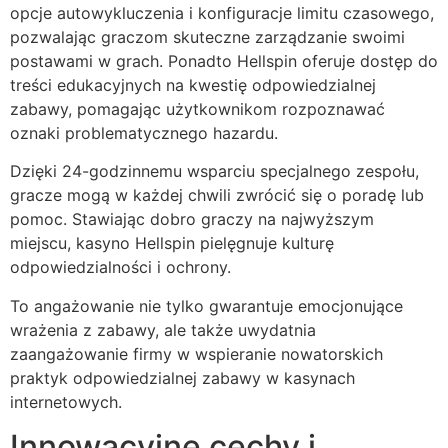
opcje autowykluczenia i konfiguracje limitu czasowego,
pozwalając graczom skuteczne zarządzanie swoimi
postawami w grach. Ponadto Hellspin oferuje dostęp do
treści edukacyjnych na kwestię odpowiedzialnej
zabawy, pomagając użytkownikom rozpoznawać
oznaki problematycznego hazardu.
Dzięki 24-godzinnemu wsparciu specjalnego zespołu,
gracze mogą w każdej chwili zwrócić się o poradę lub
pomoc. Stawiając dobro graczy na najwyższym
miejscu, kasyno Hellspin pielęgnuje kulturę
odpowiedzialności i ochrony.
To angażowanie nie tylko gwarantuje emocjonujące
wrażenia z zabawy, ale także uwydatnia
zaangażowanie firmy w wspieranie nowatorskich
praktyk odpowiedzialnej zabawy w kasynach
internetowych.
Innowacyjne cechy i