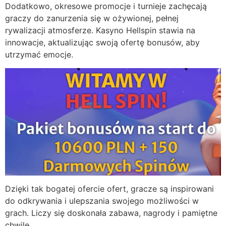
Dodatkowo, okresowe promocje i turnieje zachęcają
graczy do zanurzenia się w ożywionej, pełnej
rywalizacji atmosferze. Kasyno Hellspin stawia na
innowacje, aktualizując swoją ofertę bonusów, aby
utrzymać emocje.
Dzięki tak bogatej ofercie ofert, gracze są inspirowani
do odkrywania i ulepszania swojego możliwości w
grach. Liczy się doskonała zabawa, nagrody i pamiętne
chwile.