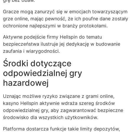
grę bez obaw.
Gracze mogą zanurzyć się w emocjach towarzyszącym
grze online, mając pewność, że ich poufne dane zostały
ochronione najlepszymi w branży protokołami.
Aktywne podejście firmy Hellspin do tematu
bezpieczeństwa ilustruje jej dedykację w budowanie
zaufania i wiarygodności.
Środki dotyczące
odpowiedzialnej gry
hazardowej
Uznając możliwe ryzyko związane z grami online,
kasyno Hellspin aktywnie wdraża szereg środków
odpowiedzialnej gry, aby zagwarantować bezpieczne
środowisko dla wszystkich użytkowników.
Platforma dostarcza funkcje takie limity depozytów,