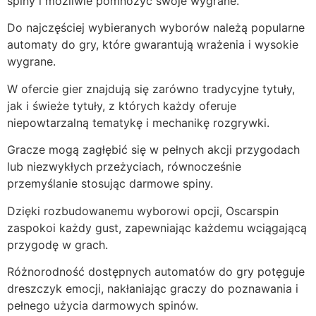
spiny i możliwie pomnożyć swoje wygrane.
Do najczęściej wybieranych wyborów należą popularne
automaty do gry, które gwarantują wrażenia i wysokie
wygrane.
W ofercie gier znajdują się zarówno tradycyjne tytuły,
jak i świeże tytuły, z których każdy oferuje
niepowtarzalną tematykę i mechanikę rozgrywki.
Gracze mogą zagłębić się w pełnych akcji przygodach
lub niezwykłych przeżyciach, równocześnie
przemyślanie stosując darmowe spiny.
Dzięki rozbudowanemu wyborowi opcji, Oscarspin
zaspokoi każdy gust, zapewniając każdemu wciągającą
przygodę w grach.
Różnorodność dostępnych automatów do gry potęguje
dreszczyk emocji, nakłaniając graczy do poznawania i
pełnego użycia darmowych spinów.