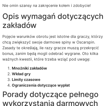
Nie omin szansy na zakręcenie kołem i zdobycie!
Opis wymagań dotyczących
zakładów
Pojęcie warunków obrotu jest istotne dla graczy, którzy
chcą zwiększyć swoje darmowe spiny w Oscarspin.
Zasady te określają, ile razy gracze muszą przekręcić
bonus, zanim będą mogli odebrać wygrane. Oto kilka
ważnych kwestii, które trzeba wziąć pod uwagę:
Mnożniki zakładów
Wkład gry
Limity czasowe
Ograniczenia dotyczące wypłat
Porady dotyczące pełnego
wykorzystania darmowych