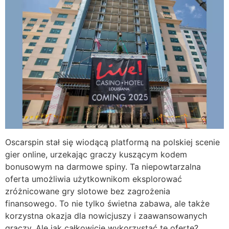
Oscarspin stał się wiodącą platformą na polskiej scenie
gier online, urzekając graczy kuszącym kodem
bonusowym na darmowe spiny. Ta niepowtarzalna
oferta umożliwia użytkownikom eksplorować
zróżnicowane gry slotowe bez zagrożenia
finansowego. To nie tylko świetna zabawa, ale także
korzystna okazja dla nowicjuszy i zaawansowanych
graczy. Ale jak całkowicie wykorzystać tę ofertę?