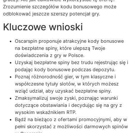
Zrozumienie szczegółów kodu bonusowego może
odblokować jeszcze szerszy potencjał gry.
Kluczowe wnioski
Oscarspin proponuje atrakcyjne kody bonusowe
na bezpłatne spiny, które ulepszą Twoje
doświadczenia z gry w Polsce.
Uzyskaj bezpłatne spiny bez trudu rejestrując się i
podając kody bonusowe podczas depozytu.
Poznaj różnorodność gier, w tym klasyczne i
współczesne tytuły slotów, w których możesz
wziąć udział, aby uzyskać bezpłatne spiny.
Zmaksymalizuj swoje zyski, poznając warunki
dotyczące obstawiania i decydując się na gry z
wysokim wskaźnikiem RTP.
Bądź na bieżąco z ofertami promocyjnymi, aby w
pełni skorzystać z możliwości darmowych spinów