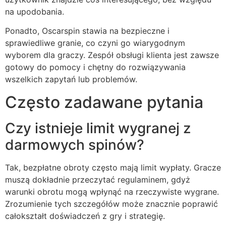
na upodobania.
Ponadto, Oscarspin stawia na bezpieczne i
sprawiedliwe granie, co czyni go wiarygodnym
wyborem dla graczy. Zespół obsługi klienta jest zawsze
gotowy do pomocy i chętny do rozwiązywania
wszelkich zapytań lub problemów.
Często zadawane pytania
Czy istnieje limit wygranej z
darmowych spinów?
Tak, bezpłatne obroty często mają limit wypłaty. Gracze
muszą dokładnie przeczytać regulaminem, gdyż
warunki obrotu mogą wpłynąć na rzeczywiste wygrane.
Zrozumienie tych szczegółów może znacznie poprawić
całokształt doświadczeń z gry i strategię.