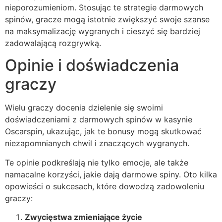
nieporozumieniom. Stosując te strategie darmowych
spinów, gracze mogą istotnie zwiększyć swoje szanse
na maksymalizację wygranych i cieszyć się bardziej
zadowalającą rozgrywką.
Opinie i doświadczenia
graczy
Wielu graczy docenia dzielenie się swoimi
doświadczeniami z darmowych spinów w kasynie
Oscarspin, ukazując, jak te bonusy mogą skutkować
niezapomnianych chwil i znaczących wygranych.
Te opinie podkreślają nie tylko emocje, ale także
namacalne korzyści, jakie dają darmowe spiny. Oto kilka
opowieści o sukcesach, które dowodzą zadowoleniu
graczy:
Zwycięstwa zmieniające życie