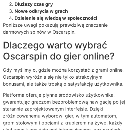
Dłuższy czas gry
Nowe odkrycia w grach
Dzielenie się wiedzą w społeczności
Poniższe uwagi pokazują prawdziwą znaczenie
darmowych spinów w Oscarspin.
Dlaczego warto wybrać
Oscarspin do gier online?
Gdy myślimy o, gdzie można korzystać z grami online,
Oscarspin wyróżnia się nie tylko atrakcyjnymi
bonusami, ale także troską o satysfakcję użytkownika.
Platforma oferuje płynne środowisko użytkownika,
gwarantując graczom bezproblemową nawigację po jej
starannie zaprojektowanym interfejsie. Dzięki
zróżnicowanemu wyborowi gier, w tym automatom,
grom stołowym i opcjami z krupierem na żywo, każdy
użytkownik znajdzie coś interesującego, bez względu