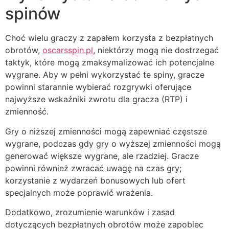
spinów
Choć wielu graczy z zapałem korzysta z bezpłatnych
obrotów,
oscarsspin.pl
, niektórzy mogą nie dostrzegać
taktyk, które mogą zmaksymalizować ich potencjalne
wygrane. Aby w pełni wykorzystać te spiny, gracze
powinni starannie wybierać rozgrywki oferujące
najwyższe wskaźniki zwrotu dla gracza (RTP) i
zmienność.
Gry o niższej zmienności mogą zapewniać częstsze
wygrane, podczas gdy gry o wyższej zmienności mogą
generować większe wygrane, ale rzadziej. Gracze
powinni również zwracać uwagę na czas gry;
korzystanie z wydarzeń bonusowych lub ofert
specjalnych może poprawić wrażenia.
Dodatkowo, zrozumienie warunków i zasad
dotyczących bezpłatnych obrotów może zapobiec