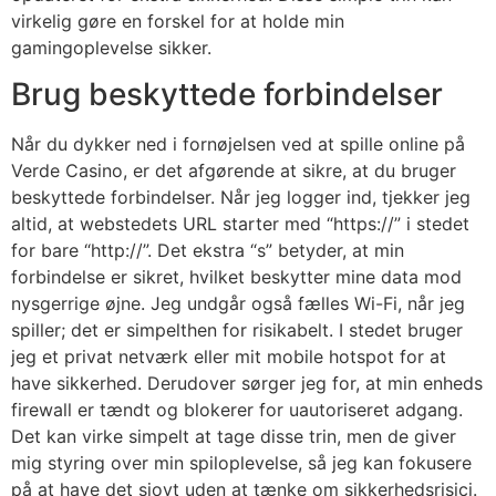
virkelig gøre en forskel for at holde min
gamingoplevelse sikker.
Brug beskyttede forbindelser
Når du dykker ned i fornøjelsen ved at spille online på
Verde Casino, er det afgørende at sikre, at du bruger
beskyttede forbindelser. Når jeg logger ind, tjekker jeg
altid, at webstedets URL starter med “https://” i stedet
for bare “http://”. Det ekstra “s” betyder, at min
forbindelse er sikret, hvilket beskytter mine data mod
nysgerrige øjne. Jeg undgår også fælles Wi-Fi, når jeg
spiller; det er simpelthen for risikabelt. I stedet bruger
jeg et privat netværk eller mit mobile hotspot for at
have sikkerhed. Derudover sørger jeg for, at min enheds
firewall er tændt og blokerer for uautoriseret adgang.
Det kan virke simpelt at tage disse trin, men de giver
mig styring over min spiloplevelse, så jeg kan fokusere
på at have det sjovt uden at tænke om sikkerhedsrisici.