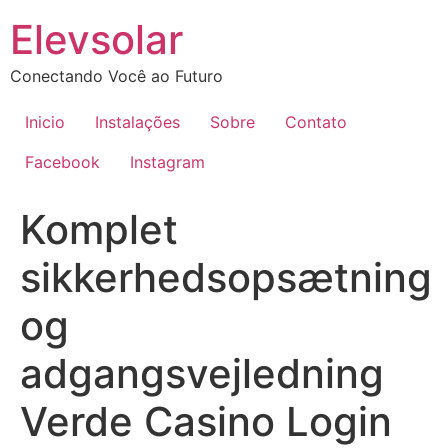
Ir
Elevsolar
para
o
Conectando Você ao Futuro
conteúdo
Inicio
Instalações
Sobre
Contato
Facebook
Instagram
Komplet
sikkerhedsopsætning
og
adgangsvejledning
Verde Casino Login