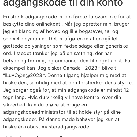
adgangskode til din konto
En stærk adgangskode er din første forsvarslinje for at
beskytte dine onlinekonti. Når jeg opretter min, bruger
jeg en blanding af hoved og lille bogstaver, tal og
specielle symboler. Det er afgørende at undgå let
gættede oplysninger som fødselsdage eller generiske
ord. I stedet tænker jeg på en sætning, der har
betydning for mig, og omdanner den til noget unikt. For
eksempel kan “Jeg elsker Canada i 2023!” blive til
“ILuvC@n@2023!”. Denne tilgang hjælper mig med at
huske den, samtidig med at den forstærker dens styrke.
Jeg sørger også for, at min adgangskode er mindst 12
tegn lang. Hvis du virkelig vil have kontrol over din
sikkerhed, kan du prøve at bruge en
adgangskodeadministrator til at holde styr på dine
adgangskoder. På denne måde behøver jeg kun at
huske én robust masteradgangskode.