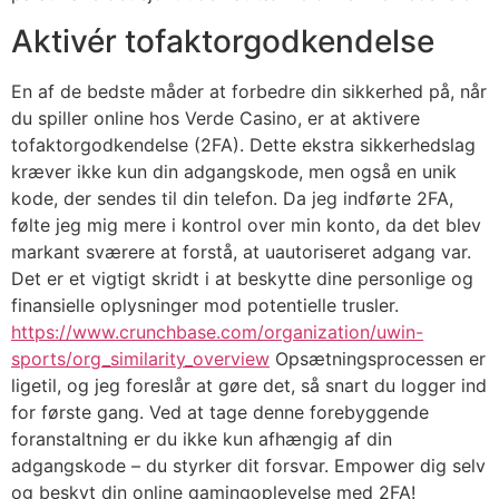
Aktivér tofaktorgodkendelse
En af de bedste måder at forbedre din sikkerhed på, når
du spiller online hos Verde Casino, er at aktivere
tofaktorgodkendelse (2FA). Dette ekstra sikkerhedslag
kræver ikke kun din adgangskode, men også en unik
kode, der sendes til din telefon. Da jeg indførte 2FA,
følte jeg mig mere i kontrol over min konto, da det blev
markant sværere at forstå, at uautoriseret adgang var.
Det er et vigtigt skridt i at beskytte dine personlige og
finansielle oplysninger mod potentielle trusler.
https://www.crunchbase.com/organization/uwin-
sports/org_similarity_overview
Opsætningsprocessen er
ligetil, og jeg foreslår at gøre det, så snart du logger ind
for første gang. Ved at tage denne forebyggende
foranstaltning er du ikke kun afhængig af din
adgangskode – du styrker dit forsvar. Empower dig selv
og beskyt din online gamingoplevelse med 2FA!