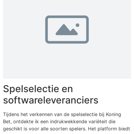
Spelselectie en
softwareleveranciers
Tijdens het verkennen van de spelselectie bij Koning
Bet, ontdekte ik een indrukwekkende variëteit die
geschikt is voor alle soorten spelers. Het platform biedt