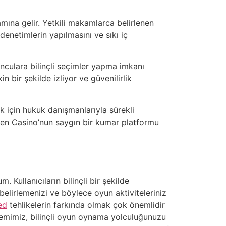
ına gelir. Yetkili makamlarca belirlenen
denetimlerin yapılmasını ve sıkı iç
nculara bilinçli seçimler yapma imkanı
n bir şekilde izliyor ve güvenilirlik
k için hukuk danışmanlarıyla sürekli
ken Casino’nun saygın bir kumar platformu
Kullanıcıların bilinçli bir şekilde
elirlemenizi ve böylece oyun aktiviteleriniz
ed
tehlikelerin farkında olmak çok önemlidir
stemimiz, bilinçli oyun oynama yolculuğunuzu