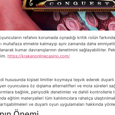
uncuların refahını korumada oynadığı kritik rolün farkında
ı muhafaza etmekle kalmayıp aynı zamanda daha emniyetli bi
lanarak kumar davranışlarının denetimini sağlayabilirler. Pe
lim.
https://krakenonlinecasino.com/
ddi hususunda kişisel limitler koymaya teşvik ederek duyarl
 oyunculara öz dışlama alternatifleri ve mola süreleri sağ
mlara bağlılık, periyodik denetimler ve dahili kontrollerle te
a eğitim materyalleri tüm katılımcılara rahatça ulaştırılmak
tartışabilmeleri ve duyarlı oyun uygulamaları hakkında yönlend
nın Önemi