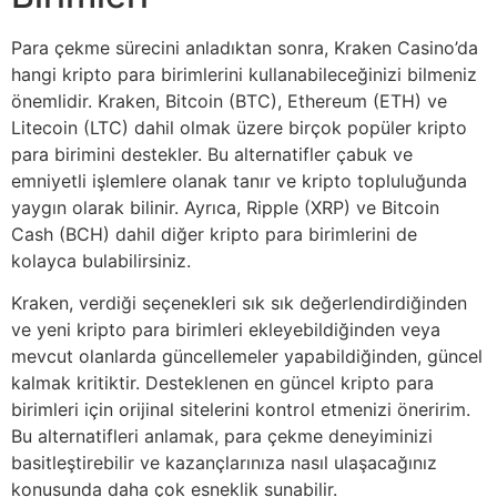
Para çekme sürecini anladıktan sonra, Kraken Casino’da
hangi kripto para birimlerini kullanabileceğinizi bilmeniz
önemlidir. Kraken, Bitcoin (BTC), Ethereum (ETH) ve
Litecoin (LTC) dahil olmak üzere birçok popüler kripto
para birimini destekler. Bu alternatifler çabuk ve
emniyetli işlemlere olanak tanır ve kripto topluluğunda
yaygın olarak bilinir. Ayrıca, Ripple (XRP) ve Bitcoin
Cash (BCH) dahil diğer kripto para birimlerini de
kolayca bulabilirsiniz.
Kraken, verdiği seçenekleri sık sık değerlendirdiğinden
ve yeni kripto para birimleri ekleyebildiğinden veya
mevcut olanlarda güncellemeler yapabildiğinden, güncel
kalmak kritiktir. Desteklenen en güncel kripto para
birimleri için orijinal sitelerini kontrol etmenizi öneririm.
Bu alternatifleri anlamak, para çekme deneyiminizi
basitleştirebilir ve kazançlarınıza nasıl ulaşacağınız
konusunda daha çok esneklik sunabilir.