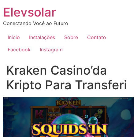
Ir
Elevsolar
para
o
Conectando Você ao Futuro
conteúdo
Inicio
Instalações
Sobre
Contato
Facebook
Instagram
Kraken Casino’da
Kripto Para Transferi