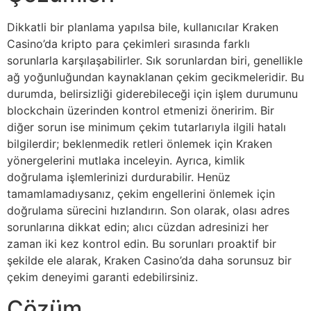
Dikkatli bir planlama yapılsa bile, kullanıcılar Kraken
Casino’da kripto para çekimleri sırasında farklı
sorunlarla karşılaşabilirler. Sık sorunlardan biri, genellikle
ağ yoğunluğundan kaynaklanan çekim gecikmeleridir. Bu
durumda, belirsizliği giderebileceği için işlem durumunu
blockchain üzerinden kontrol etmenizi öneririm. Bir
diğer sorun ise minimum çekim tutarlarıyla ilgili hatalı
bilgilerdir; beklenmedik retleri önlemek için Kraken
yönergelerini mutlaka inceleyin. Ayrıca, kimlik
doğrulama işlemlerinizi durdurabilir. Henüz
tamamlamadıysanız, çekim engellerini önlemek için
doğrulama sürecini hızlandırın. Son olarak, olası adres
sorunlarına dikkat edin; alıcı cüzdan adresinizi her
zaman iki kez kontrol edin. Bu sorunları proaktif bir
şekilde ele alarak, Kraken Casino’da daha sorunsuz bir
çekim deneyimi garanti edebilirsiniz.
Çözüm