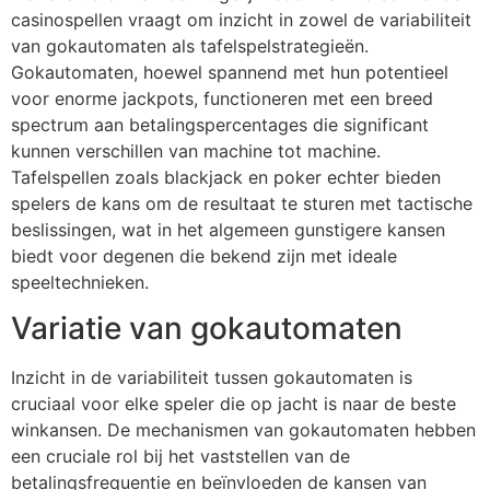
casinospellen vraagt om inzicht in zowel de variabiliteit
van gokautomaten als tafelspelstrategieën.
Gokautomaten, hoewel spannend met hun potentieel
voor enorme jackpots, functioneren met een breed
spectrum aan betalingspercentages die significant
kunnen verschillen van machine tot machine.
Tafelspellen zoals blackjack en poker echter bieden
spelers de kans om de resultaat te sturen met tactische
beslissingen, wat in het algemeen gunstigere kansen
biedt voor degenen die bekend zijn met ideale
speeltechnieken.
Variatie van gokautomaten
Inzicht in de variabiliteit tussen gokautomaten is
cruciaal voor elke speler die op jacht is naar de beste
winkansen. De mechanismen van gokautomaten hebben
een cruciale rol bij het vaststellen van de
betalingsfrequentie en beïnvloeden de kansen van