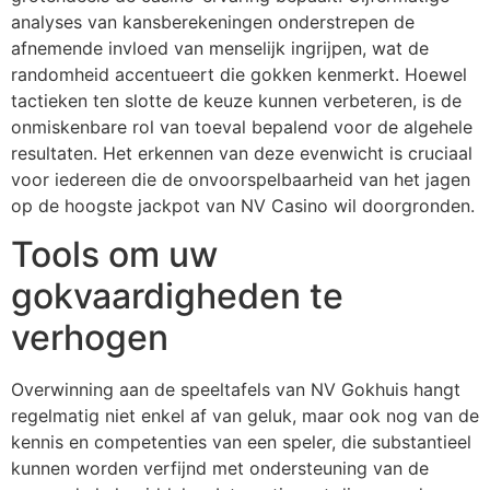
analyses van kansberekeningen onderstrepen de
afnemende invloed van menselijk ingrijpen, wat de
randomheid accentueert die gokken kenmerkt. Hoewel
tactieken ten slotte de keuze kunnen verbeteren, is de
onmiskenbare rol van toeval bepalend voor de algehele
resultaten. Het erkennen van deze evenwicht is cruciaal
voor iedereen die de onvoorspelbaarheid van het jagen
op de hoogste jackpot van NV Casino wil doorgronden.
Tools om uw
gokvaardigheden te
verhogen
Overwinning aan de speeltafels van NV Gokhuis hangt
regelmatig niet enkel af van geluk, maar ook nog van de
kennis en competenties van een speler, die substantieel
kunnen worden verfijnd met ondersteuning van de