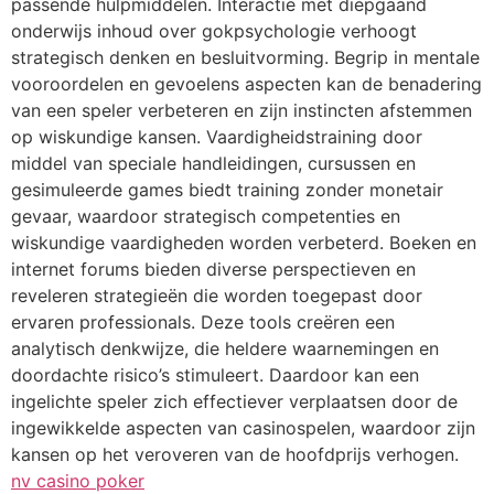
passende hulpmiddelen. Interactie met diepgaand
onderwijs inhoud over gokpsychologie verhoogt
strategisch denken en besluitvorming. Begrip in mentale
vooroordelen en gevoelens aspecten kan de benadering
van een speler verbeteren en zijn instincten afstemmen
op wiskundige kansen. Vaardigheidstraining door
middel van speciale handleidingen, cursussen en
gesimuleerde games biedt training zonder monetair
gevaar, waardoor strategisch competenties en
wiskundige vaardigheden worden verbeterd. Boeken en
internet forums bieden diverse perspectieven en
reveleren strategieën die worden toegepast door
ervaren professionals. Deze tools creëren een
analytisch denkwijze, die heldere waarnemingen en
doordachte risico’s stimuleert. Daardoor kan een
ingelichte speler zich effectiever verplaatsen door de
ingewikkelde aspecten van casinospelen, waardoor zijn
kansen op het veroveren van de hoofdprijs verhogen.
nv casino poker