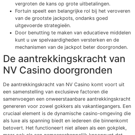
vergroten de kans op grote uitbetalingen.
Fortuin speelt een belangrijke rol bij het veroveren
van de grootste jackpots, ondanks goed
uitgevoerde strategieën.
Door benutting te maken van educatieve middelen
kunt u uw spelvaardigheden versterken en de
mechanismen van de jackpot beter doorgronden.
De aantrekkingskracht van
NV Casino doorgronden
De aantrekkingskracht van NV Casino komt voort uit
een samenstelling van exclusieve factoren die
samenvoegen een onweerstaanbare aantrekkingskracht
genereren voor zowel gokkers als vakantiegangers. Een
cruciaal element is de dynamische casino-omgeving die
als luxe als spanning biedt en iedereen die binnenkomt
betovert. Het functioneert niet alleen als een gokplek,
maar ook als een gemeenschappelijk knooppunt dat