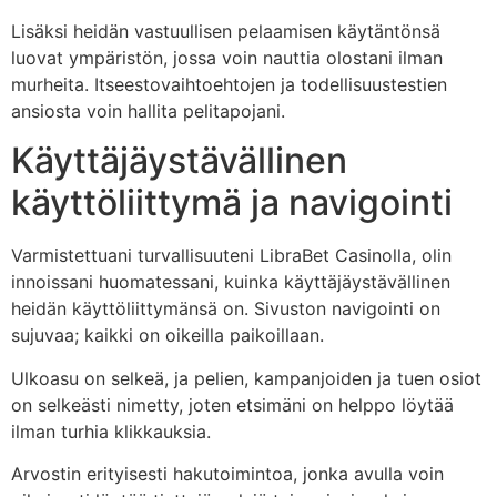
Lisäksi heidän vastuullisen pelaamisen käytäntönsä
luovat ympäristön, jossa voin nauttia olostani ilman
murheita. Itseestovaihtoehtojen ja todellisuustestien
ansiosta voin hallita pelitapojani.
Käyttäjäystävällinen
käyttöliittymä ja navigointi
Varmistettuani turvallisuuteni LibraBet Casinolla, olin
innoissani huomatessani, kuinka käyttäjäystävällinen
heidän käyttöliittymänsä on. Sivuston navigointi on
sujuvaa; kaikki on oikeilla paikoillaan.
Ulkoasu on selkeä, ja pelien, kampanjoiden ja tuen osiot
on selkeästi nimetty, joten etsimäni on helppo löytää
ilman turhia klikkauksia.
Arvostin erityisesti hakutoimintoa, jonka avulla voin