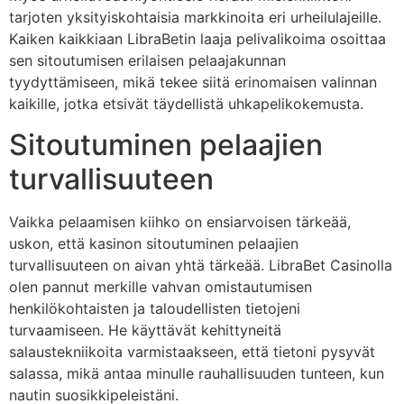
tarjoten yksityiskohtaisia markkinoita eri urheilulajeille.
Kaiken kaikkiaan LibraBetin laaja pelivalikoima osoittaa
sen sitoutumisen erilaisen pelaajakunnan
tyydyttämiseen, mikä tekee siitä erinomaisen valinnan
kaikille, jotka etsivät täydellistä uhkapelikokemusta.
Sitoutuminen pelaajien
turvallisuuteen
Vaikka pelaamisen kiihko on ensiarvoisen tärkeää,
uskon, että kasinon sitoutuminen pelaajien
turvallisuuteen on aivan yhtä tärkeää. LibraBet Casinolla
olen pannut merkille vahvan omistautumisen
henkilökohtaisten ja taloudellisten tietojeni
turvaamiseen. He käyttävät kehittyneitä
salaustekniikoita varmistaakseen, että tietoni pysyvät
salassa, mikä antaa minulle rauhallisuuden tunteen, kun
nautin suosikkipeleistäni.