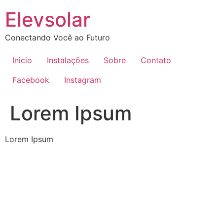
Ir
Elevsolar
para
o
Conectando Você ao Futuro
conteúdo
Inicio
Instalações
Sobre
Contato
Facebook
Instagram
Lorem Ipsum
Lorem Ipsum