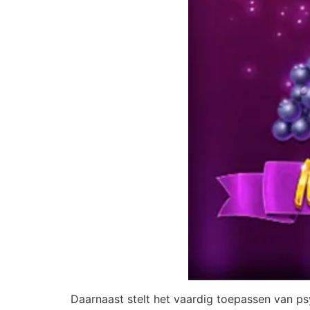
Daarnaast stelt het vaardig toepassen van ps