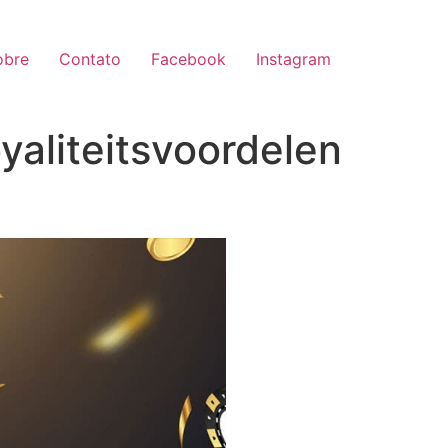
obre
Contato
Facebook
Instagram
yaliteitsvoordelen