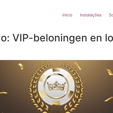
Inicio
Instalações
S
: VIP-beloningen en lo