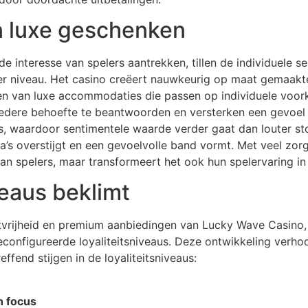
en luxe geschenken
e interesse van spelers aantrekken, tillen de individuele 
er niveau. Het casino creëert nauwkeurig op maat gemaakte 
en van luxe accommodaties die passen op individuele voor
edere behoefte te beantwoorden en versterken een gevoel v
, waardoor sentimentele waarde verder gaat dan louter sto
ma’s overstijgt en een gevoelvolle band vormt. Met veel zor
n spelers, maar transformeert het ook hun spelervaring in 
veaus beklimt
ijheid en premium aanbiedingen van Lucky Wave Casino, k
econfigureerde loyaliteitsniveaus. Deze ontwikkeling verho
ffend stijgen in de loyaliteitsniveaus:
n focus