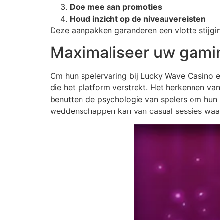
Doe mee aan promoties
Houd inzicht op de niveauvereisten
Deze aanpakken garanderen een vlotte stijgin
Maximaliseer uw gami
Om hun spelervaring bij Lucky Wave Casino e
die het platform verstrekt. Het herkennen va
benutten de psychologie van spelers om hun k
weddenschappen kan van casual sessies waa