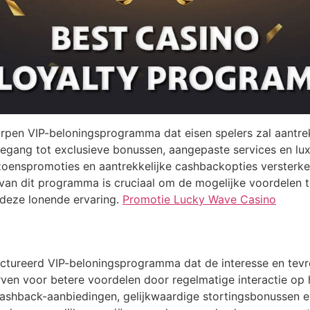
en VIP-beloningsprogramma dat eisen spelers zal aantrekk
oegang tot exclusieve bonussen, aangepaste services en lux
eizoenspromoties en aantrekkelijke cashbackopties versterk
g van dit programma is cruciaal om de mogelijke voordelen 
r deze lonende ervaring.
Promotie Lucky Wave Casino
ctureerd VIP-beloningsprogramma dat de interesse en tevr
rven voor betere voordelen door regelmatige interactie op 
ashback-aanbiedingen, gelijkwaardige stortingsbonussen en 