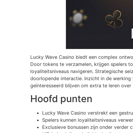
Lucky Wave Casino biedt een complex ontworp
Door tokens te verzamelen, krijgen spelers t
loyaliteitsniveaus navigeren. Strategische s
doorlopende interactie. Inzicht in de werkin
geïnteresseerd blijven om extra te leren ove
Hoofd punten
Lucky Wave Casino verstrekt een gestru
Spelers kunnen loyaliteitsniveaus verwe
Exclusieve bonussen zijn onder verder c