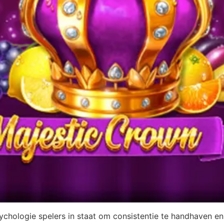
ychologie spelers in staat om consistentie te handhaven 