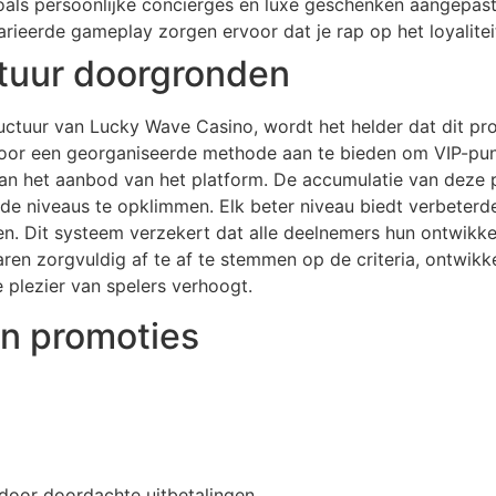
 zoals persoonlijke conciërges en luxe geschenken aangepas
ieerde gameplay zorgen ervoor dat je rap op het loyalite
tuur doorgronden
tructuur van Lucky Wave Casino, wordt het helder dat dit 
 Door een georganiseerde methode aan te bieden om VIP-pu
n het aanbod van het platform. De accumulatie van deze pu
de niveaus te opklimmen. Elk beter niveau biedt verbeterd
ven. Dit systeem verzekert dat alle deelnemers hun ontwikk
ren zorgvuldig af te af te stemmen op de criteria, ontwik
 plezier van spelers verhoogt.
n promoties
door doordachte uitbetalingen.