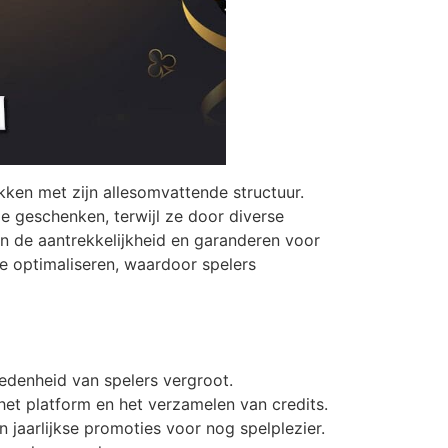
en met zijn allesomvattende structuur.
e geschenken, terwijl ze door diverse
en de aantrekkelijkheid en garanderen voor
te optimaliseren, waardoor spelers
edenheid van spelers vergroot.
het platform en het verzamelen van credits.
jaarlijkse promoties voor nog spelplezier.