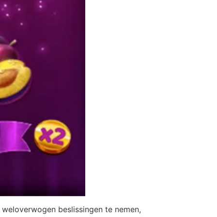
en weloverwogen beslissingen te nemen,