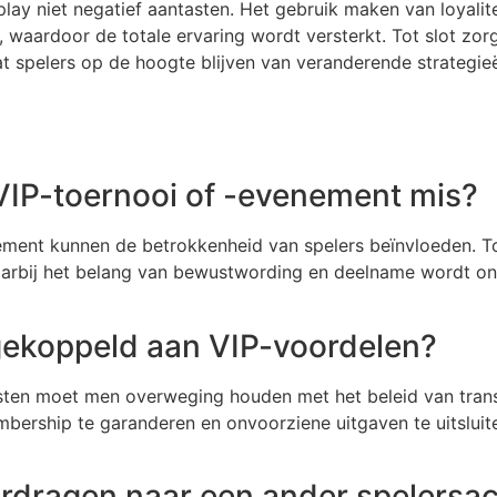
ay niet negatief aantasten. Het gebruik maken van loyali
 waardoor de totale ervaring wordt versterkt. Tot slot zorg
t spelers op de hoogte blijven van veranderende strategieën
 VIP-toernooi of -evenement mis?
ement kunnen de betrokkenheid van spelers beïnvloeden. To
aarbij het belang van bewustwording en deelname wordt on
 gekoppeld aan VIP-voordelen?
osten moet men overweging houden met het beleid van tra
mbership te garanderen en onvoorziene uitgaven te uitsluit
verdragen naar een ander spelersa