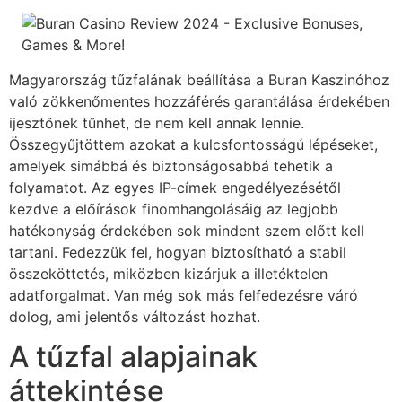
Magyarország tűzfalának beállítása a Buran Kaszinóhoz
való zökkenőmentes hozzáférés garantálása érdekében
ijesztőnek tűnhet, de nem kell annak lennie.
Összegyűjtöttem azokat a kulcsfontosságú lépéseket,
amelyek simábbá és biztonságosabbá tehetik a
folyamatot. Az egyes IP-címek engedélyezésétől
kezdve a előírások finomhangolásáig az legjobb
hatékonyság érdekében sok mindent szem előtt kell
tartani. Fedezzük fel, hogyan biztosítható a stabil
összeköttetés, miközben kizárjuk a illetéktelen
adatforgalmat. Van még sok más felfedezésre váró
dolog, ami jelentős változást hozhat.
A tűzfal alapjainak
áttekintése