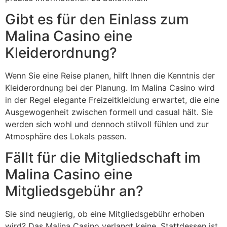
Gibt es für den Einlass zum
Malina Casino eine
Kleiderordnung?
Wenn Sie eine Reise planen, hilft Ihnen die Kenntnis der
Kleiderordnung bei der Planung. Im Malina Casino wird
in der Regel elegante Freizeitkleidung erwartet, die eine
Ausgewogenheit zwischen formell und casual hält. Sie
werden sich wohl und dennoch stilvoll fühlen und zur
Atmosphäre des Lokals passen.
Fällt für die Mitgliedschaft im
Malina Casino eine
Mitgliedsgebühr an?
Sie sind neugierig, ob eine Mitgliedsgebühr erhoben
wird? Das Malina Casino verlangt keine. Stattdessen ist