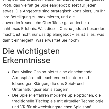
Profi, das vielfältige Spieleangebot bietet für jeden
etwas. Die Angebote sind strategisch konzipiert, um Ihr
Ihre Beteiligung zu maximieren, und die
anwenderfreundliche Oberfläche garantiert ein
nahtloses Erlebnis. Was dieses Casino jedoch besonders
macht, ist nicht nur das Spielangebot – es ist alles, was
damit einhergeht. Was erwartet Sie noch?
Die wichtigsten
Erkenntnisse
Das Malina Casino bietet eine einnehmende
Atmosphäre mit leuchtenden Lichtern und
lebendigen Klängen, die das Spiel- und
Unterhaltungserlebnis steigern.
Die Spieler erfahren moderne Spieloptionen, die
traditionelle Tischspiele mit aktueller Technologie
und VR für abwechslungsreichen Spielspaß