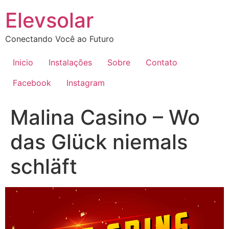
Ir
Elevsolar
para
o
Conectando Você ao Futuro
conteúdo
Inicio
Instalações
Sobre
Contato
Facebook
Instagram
Malina Casino – Wo
das Glück niemals
schläft