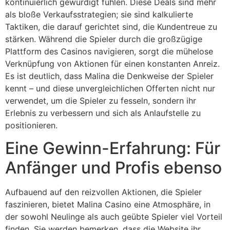
kontinuierlich gewürdigt fühlen. Diese Deals sind mehr
als bloße Verkaufsstrategien; sie sind kalkulierte
Taktiken, die darauf gerichtet sind, die Kundentreue zu
stärken. Während die Spieler durch die großzügige
Plattform des Casinos navigieren, sorgt die mühelose
Verknüpfung von Aktionen für einen konstanten Anreiz.
Es ist deutlich, dass Malina die Denkweise der Spieler
kennt – und diese unvergleichlichen Offerten nicht nur
verwendet, um die Spieler zu fesseln, sondern ihr
Erlebnis zu verbessern und sich als Anlaufstelle zu
positionieren.
Eine Gewinn-Erfahrung: Für
Anfänger und Profis ebenso
Aufbauend auf den reizvollen Aktionen, die Spieler
faszinieren, bietet Malina Casino eine Atmosphäre, in
der sowohl Neulinge als auch geübte Spieler viel Vorteil
finden. Sie werden bemerken, dass die Website ihr